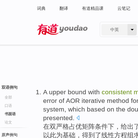
词典
翻译
有道精品课
云笔记
中英
有道 - 网易旗下搜索
双语例句
A
upper bound
with
consistent
m
全部
error
of
AOR
iterative
method
fo
口语
system
,
which based
on the
dou
书面语
presented
.
论文
在
双
严格占优
矩阵
条件下，给出
以此
为基础，得到了
线性
方程组
原声例句