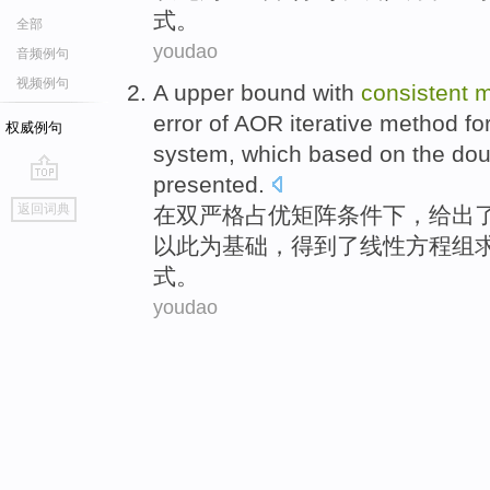
式。
全部
youdao
音频例句
视频例句
A
upper bound
with
consistent
m
error
of
AOR
iterative
method
fo
权威例句
system
,
which based
on the
dou
presented
.
go
返回词典
在
双
严格占优
矩阵
条件下，给出
top
以此
为基础，得到了
线性
方程组
式。
youdao