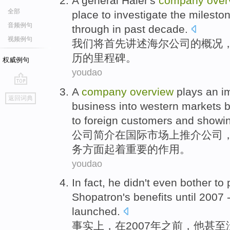
A general
Haier
's
company
over
全部
place
to investigate
the
milesto
音频例句
through
in
past
decade
.
视频例句
我们
将
首先
讲述
海尔
公司
的
概况
历
的
里程碑
。
权威例句
youdao
A
company
overview
plays
an
i
go
返回词典
top
business
into western
markets
b
to foreign customers and show
公司
简介
在
国际
市场
上推介公司
务
方面起
着
重要
的
作用
。
youdao
In fact
,
he
didn't
even
bother to 
Shopatron
's
benefits
until
2007 
launched
.
事实上
，在2007
年
之前
，
他
甚至