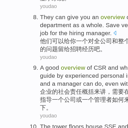
youdao
They
can
give
you
an
overview
department
as a
whole
. Save v
job for the
hiring
manager.
他们
可以
给
你
一个
对
全
公司
和
整
的
问题
留给招聘经历
吧。
youdao
A good
overview
of
CSR
and wha
guide
by
experienced
personal
and
a
manager
can
do
,
even
wi
企业
的
社会
责任
概括
来讲，
需要
指导
一
个
公司
或
一个
管理者
如何
下。
youdao
The tower floors
house SSE
an