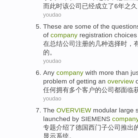
而此时
该
公司
已经成立了
6
年之久
youdao
These
are
some
of
the
question
of
company
registration
choices
在
总结
公司
注册
的
几种选择
时，
的。
youdao
Any
company
with
more
than ju
problem
of
getting
an
overview
任何
拥有
多个
客户
的
公司
都面临
youdao
The
OVERVIEW
modular
large
launched
by SIEMENS
compan
专题
介绍了
德国
西门子
公司
推出
显示
系统
。