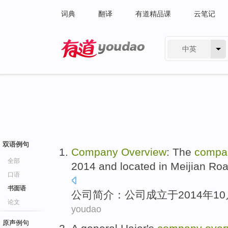
词典
翻译
有道精品课
云笔记
中英
有道 - 网易旗下搜索
双语例句
Company
Overview
: The
compa
全部
2014 and
located in
Meijian
Roa
口语
书面语
公司
简介
：公司
成立
于2014年
1
论文
youdao
原声例句