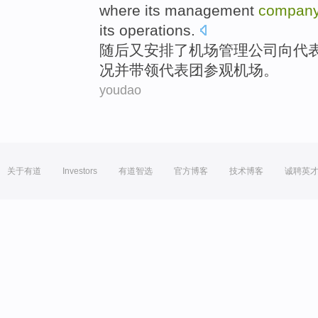
where its
management
compan
its
operations
.
随后
又安排
了
机场
管理
公司
向
代
况并
带领
代表团
参观
机场。
youdao
关于有道
Investors
有道智选
官方博客
技术博客
诚聘英