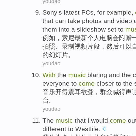
youdao
Sony's
latest
PCs
,
for example
,
that
can
take photos
and
video
them
into
a slideshow
set to
mus
例如
，
索尼
最新
个人
电脑
会附赠
拍照
、录制
视频
片段
，
然后
可以
的幻灯片。
youdao
With
the
music
blaring
and
the 
everyone
to
come
closer to the
音乐
开得
震耳欲聋
，
群众
喊
得声
台。
youdao
The
music
that
I
would
come
ou
different
to
Westlife
.