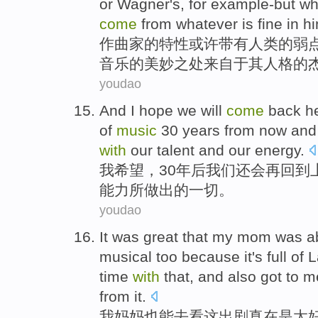
or
Wagner
's, for example-but wh
come
from
whatever is fine
in
h
作曲家的
特性
或许
带有
人类
的弱
音乐
的美妙之处
来自
于
其人格的
youdao
And
I
hope
we
will
come
back he
of
music
30
years from now
and 
with
our
talent
and
our
energy
.
我
希望
，
30
年后
我们
还会
再
回到
能力
所
做出
的一切。
youdao
It was great that
my
mom
was
a
musical
too
because
it
's
full of
L
time
with
that,
and also
got
to
m
from it.
我
妈妈
也
能
去
看
这
出剧真在是
太