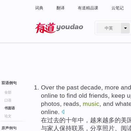
词典
翻译
有道精品课
云笔记
中英
有道 - 网易旗下搜索
双语例句
Over
the past
decade
,
more and
全部
online
to find
old friends
,
keep
u
口语
photos
,
reads
,
music
,
and
whate
书面语
online.
论文
在
过去
的
十年中
，
越来越
多的
美
与
家人
保持
联系，
分享
照片
、
阅
原声例句