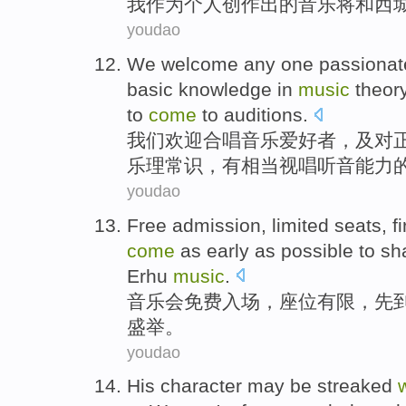
我
作为
个人
创作
出
的
音乐
将
和
西
youdao
We
welcome
any one passiona
basic
knowledge in
music
theor
to
come
to
auditions.
我们
欢迎
合唱
音乐爱好者，及
对
乐理
常识，有相当视唱听音
能力
youdao
Free
admission
,
limited
seats
,
fi
come
as
early
as possible to s
Erhu
music
.
音乐会
免费
入场
，
座位
有限
，
先
盛举。
youdao
His
character
may be
streaked