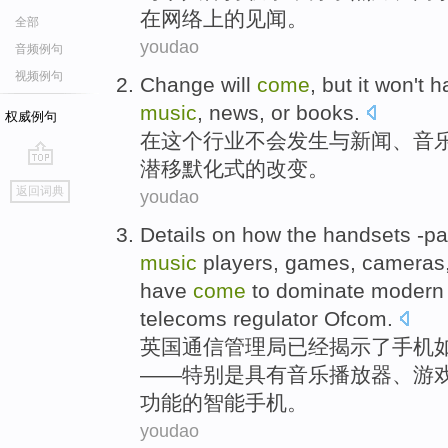
在网络上的见闻。
全部
youdao
音频例句
视频例句
Change
will
come
,
but it
won't
h
music
,
news
, or
books
.
权威例句
在
这个
行业
不会
发生
与
新闻
、
音
潜移默化式的
改变
。
go
返回词典
youdao
top
Details
on
how
the
handsets
-pa
music
players
,
games
,
cameras
have
come
to
dominate
modern
telecoms
regulator Ofcom
.
英国通信
管理局
已经
揭示了
手机
——特别是
具有
音乐
播放器
、
游
功能的
智能手机
。
youdao