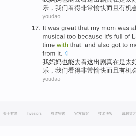
乐
，
我们
看得
非常愉快
而且
有
机
youdao
It was great that
my
mom
was
a
musical
too
because
it
's
full of
L
time
with
that,
and also
got
to
m
from it.
我
妈妈
也
能
去
看
这
出剧真在是
太
乐
，
我们
看得
非常愉快
而且
有
机
youdao
关于有道
Investors
有道智选
官方博客
技术博客
诚聘英