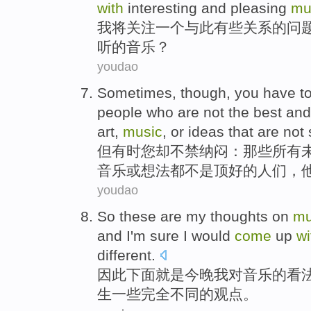
with
interesting
and
pleasing
mu
我
将
关注
一个
与
此有些
关系
的
问
听
的
音乐
？
youdao
Sometimes
, though,
you
have
t
people
who
are
not
the best
and
art
,
music
,
or
ideas
that are
not
但有时
您
却
不禁纳闷
：
那些
所有
音乐
或
想法
都
不是
顶好的
人们
，
youdao
So
these
are
my
thoughts
on
mu
and
I
'm sure
I
would
come
up
wi
different
.
因此
下面
就是
今晚
我
对
音乐
的
看
生
一些
完全
不同
的观点。