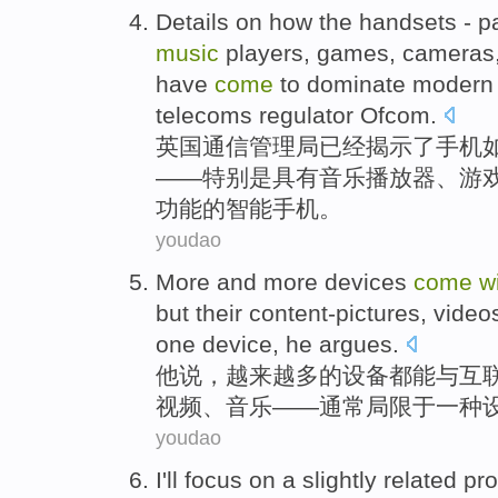
Details
on how
the
handsets
-
pa
music
players
,
games
,
cameras
have
come
to
dominate
modern
telecoms
regulator Ofcom
.
英国通信
管理局
已经
揭示了
手机
——
特别是
具有
音乐
播放器
、
游
功能的
智能手机
。
youdao
More
and more
devices
come
w
but
their
content-pictures
,
video
one
device
,
he
argues
.
他
说
，
越来越多
的
设备
都能
与
互
视频
、
音乐
——
通常
局限
于
一种
youdao
I
'll
focus on
a
slightly
related
pr