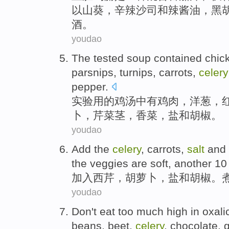
以山葵
，
辛辣
沙司和
辣酱
油，
黑
酒
。
youdao
The tested
soup contained
chic
parsnips
,
turnips
,
carrots
,
celery
pepper
.
实验
用的
鸡汤
中有
鸡肉
，
洋葱
，
卜
，
芹菜
茎
，
香菜
，
盐
和
胡椒。
youdao
Add the
celery
,
carrots
,
salt
and
the
veggies
are
soft
, another
10
加入
西芹
，
胡萝卜
，
盐
和
胡椒
。
youdao
Don't
eat
too much
high in oxali
beans
,
beet
,
celery
,
chocolate
,