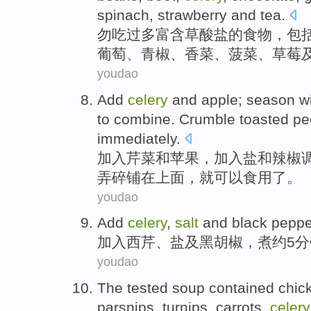
spinach
,
strawberry
and
tea
.
勿
吃
过多
富含
草酸
盐
的
食物
，
包
葡萄
、
青椒
、
香菜
、
菠菜
、
草莓
youdao
Add
celery
and
apple
; season w
to
combine
. Crumble
toasted
pe
immediately
.
加入
芹菜
和
苹果
，加入
盐
和
辣椒
弄碎铺
在
上面
，就可以
食用
了。
youdao
Add
celery
,
salt
and
black peppe
加入
西芹
、
盐
及
黑胡椒
，
煮
约
5
分
youdao
The tested
soup contained
chic
parsnips
,
turnips
,
carrots
,
celery