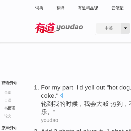
词典
翻译
有道精品课
云笔记
中英
有道 - 网易旗下搜索
双语例句
For
my
part
,
I'd
yell out
"
hot dog
全部
coke
."
口语
轮到
我
的
时候
，
我会
大喊
“
热狗
，
书面语
乐。”
论文
youdao
原声例句