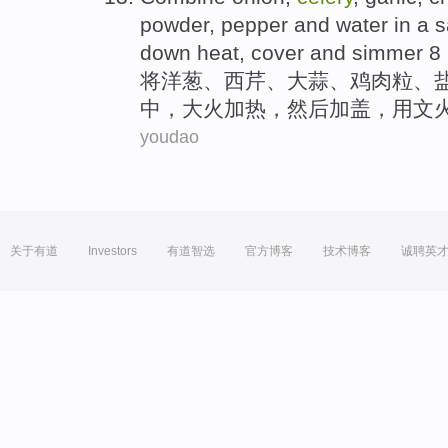
powder
,
pepper
and
water
in a 
down heat,
cover
and simmer
8
将
洋葱
、
西芹
、
大蒜
、
鸡肉
粒、
中，大火
加热
，然后
加盖
，用
文
youdao
关于有道
Investors
有道智选
官方博客
技术博客
诚聘英