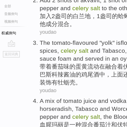
Add
2
shots
of
akvavit
,
1
shot o
全部
pepper
and
celery
salt
to
the
ot
音频例句
加入
2
盎司
的
白兰地
，
1
盎司的
蛤
视频例句
他
成分混合
。
youdao
权威例句
The tomato-flavoured "
yolk
" isf
spices
,
celery
salt
and
Tabasco
go
返回词典
top
sauce
foam
and served in
an oy
带着番茄味
的
蛋黄
流动
在
融合着
巴斯科
辣酱
油的
鸡尾酒
中，上面
装饰有
牡蛎
壳
。
youdao
A
mix
of
tomato
juice
and
vodka
horseradish
,
Tabasco
and
Worce
pepper
and
celery
salt
, the
Bloo
血腥
玛丽
是
一种
混合
番茄汁
和
伏