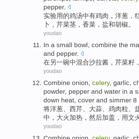
pepper
.
实验
用的
鸡汤
中有
鸡肉
，
洋葱
，
卜
，
芹菜
茎
，
香菜
，
盐
和
胡椒。
youdao
In
a
small bowl
,
combine the
ma
and
pepper
.
在
另一
碗
中
混合
沙拉酱
，
芹菜
籽
youdao
Combine
onion
,
celery
,
garlic
,
c
powder
,
pepper
and
water
in a 
down heat,
cover
and simmer
8
将
洋葱
、
西芹
、
大蒜
、
鸡肉
粒、
中，大火
加热
，然后
加盖
，用
文
youdao
Combine
onion
,
celery
,
garlic
,
c