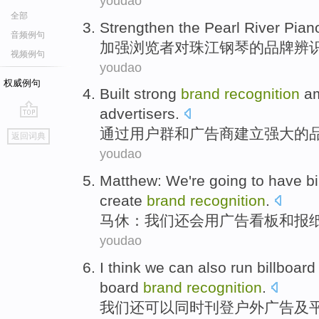
youdao
全部
Strengthen
the
Pearl River
Pian
音频例句
加强
浏览者
对
珠江
钢琴
的
品牌
辨
视频例句
youdao
权威例句
Built
strong
brand
recognition
a
advertisers
.
go
通过
用户
群
和
广告商
建立
强大的
返回词典
top
youdao
Matthew
:
We
're
going to
have
b
create
brand
recognition
.
马休
：
我们
还
会
用
广告看板
和
报
youdao
I think we
can
also
run billboard
board
brand
recognition
.
我们
还
可以
同时
刊登
户外
广告
及