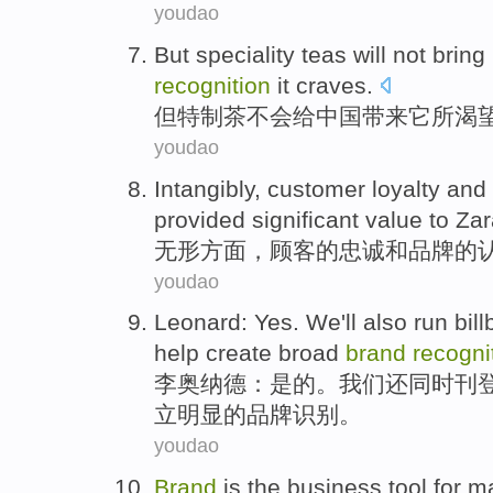
youdao
But
speciality
teas
will not
bring
recognition
it
craves
.
但
特制
茶
不会
给
中国
带来
它
所渴
youdao
Intangibly
,
customer
loyalty
and
provided significant value
to
Zar
无形方面
，
顾客
的
忠诚
和
品牌
的
youdao
Leonard
:
Yes
.
We
'll also
run
bil
help
create broad
brand
recogni
李奥纳德
：
是的
。
我们
还
同时
刊
立
明显的
品牌
识别
。
youdao
Brand
is
the
business
tool
for
m