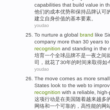
capabilities that
build
value
in
th
他们
的
成本
优势
和
保持
品牌
认可
建立
自身
价值
的
基本
要素
。
youdao
To nurture
a
global
brand
like
Si
company more
than
30
years
to
recognition
and
standing
in the
培育
一个
全球
品牌
不是
一夜之间
司
，
就
花
了
30
年
的时间
来
取得
如
youdao
The move
comes
as
more
small
States
look to
the
web
to
improv
recognition
with a
reliable
,
high
这项
行动
是
在
美国
随着
越来越多
网络
和
一
个
可靠
的，高性能的网