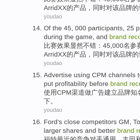
Arrid
XX
的产品，
同时
对该
品牌
的
youdao
Of the 45, 000
participants
, 25 
during
the
game
,
and
brand
rec
比赛
效果显然不错：45,000
名参
Arrid
XX
的产品，
同时
对该
品牌
的
youdao
Advertise
using
CPM
channels
put profitability
before
brand
rec
使用
CPM
渠道
做广告
建立
品牌
知
下。
youdao
Ford
's
close competitors
GM
,
To
larger
shares
and better
brand
r
福特
最近的
竞争
对手
通用
，
丰田