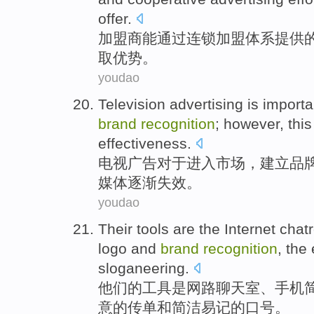
offer
.
加盟
商能
通过
连锁
加盟
体系
提供
取
优势
。
youdao
Television
advertising
is
importa
brand
recognition
;
however
,
this
effectiveness.
电视
广告
对于
进入
市场
，
建立
品
媒体
逐渐
失效。
youdao
Their
tools
are
the Internet
chat
logo
and
brand
recognition
, the
sloganeering
.
他们的
工具
是
网路
聊天室
、手机
意
的
传单
和
简洁
易记
的口号。