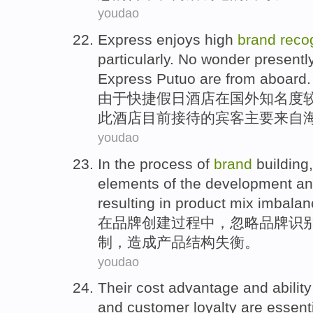
youdao
Express enjoys
high
brand
reco
particularly
. No wonder
presentl
Express Putuo
are
from
aboard
.
由于快捷假日酒店
在
国外知名度
此酒店
目前
接待
的
宾客
主要
来自
youdao
In
the
process
of
brand
building
elements
of
the
development
an
resulting in
product
mix
imbalan
在
品牌
创建
过程
中，
忽略
品牌
识
制
，
造成
产品
结构
失衡
。
youdao
Their
cost
advantage
and
ability
and
customer
loyalty
are
essent