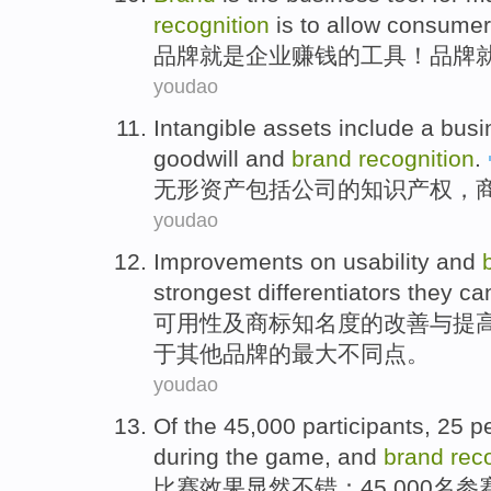
recognition
is
to allow
consumer
品牌
就是
企业
赚钱
的
工具
！品牌
youdao
Intangible
assets
include
a
busi
goodwill
and
brand
recognition
.
无形
资产
包括
公司
的
知识
产权
，
youdao
Improvements
on
usability
and
strongest
differentiators they ca
可用性
及
商标
知名度
的
改善与提
于其他品牌的
最大
不同点
。
youdao
Of the 45,000
participants
, 25 p
during
the
game
,
and
brand
rec
比赛
效果显然不错：45,000
名参