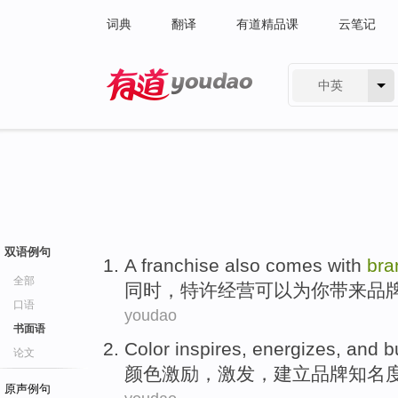
词典
翻译
有道精品课
云笔记
中英
有道 - 网易旗下搜索
双语例句
A franchise
also
comes with
bra
全部
同时
，特许经营可以
为
你
带来
品
口语
youdao
书面语
Color
inspires
,
energizes
, and
b
论文
颜色
激励
，
激发
，
建立
品牌
知名
原声例句