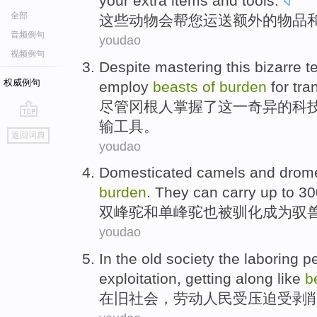
your
extra
items
and
tools
.
全部
这些
动物
会
帮
您
运送
额外
的
物品
音频例句
youdao
视频例句
Despite
mastering
this
bizarre
t
权威例句
employ
beasts
of
burden
for
tra
尽管
冈
根人
掌握了
这
一奇异
的
科
输工具
。
go
返回词典
top
youdao
Domesticated camels
and
drome
burden
.
They
can
carry
up to 3
双峰驼
和
单峰驼
也被驯化成为驭
youdao
In
the old
society
the
laboring
p
exploitation
, getting
along
like
b
在
旧社会
，
劳动
人民
受
压迫
受
剥