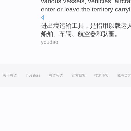
various
vessels
,
vehicles
,
aircra
enter or leave the territory
carry
进出境
运输工具
，
是指
用以
载运
船舶
、
车辆
、
航空器
和
驮畜
。
youdao
关于有道
Investors
有道智选
官方博客
技术博客
诚聘英