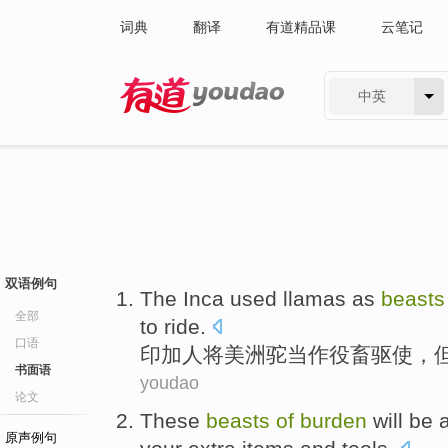
词典
翻译
有道精品课
云笔记
中英
有道 - 网易旗下搜索
双语例句
The Inca
used llamas
as
beast
全部
to ride
.
口语
印加
人将
美洲驼
当作役畜驱使，
书面语
youdao
论文
These
beasts
of
burden
will be
原声例句