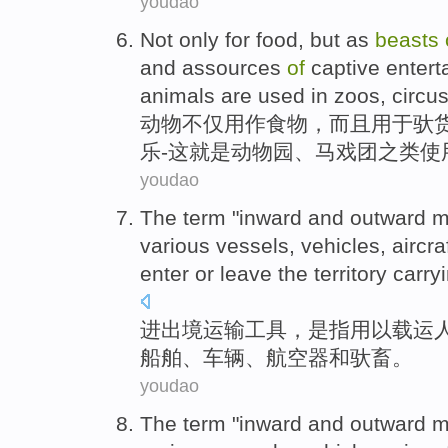
youdao
Not only
for
food
,
but
as
beasts
and
assources
of
captive
entert
animals
are
used
in zoos
,
circu
动物
不仅
用作
食物
，
而且
用于
驮
乐
-
这
就是
动物园
、
马戏团之类
使
youdao
The term "
inward
and outward 
various
vessels
,
vehicles
,
aircra
enter or leave the territory
carry
进出境
运输工具
，
是指
用以
载运
船舶
、
车辆
、
航空器
和
驮畜
。
youdao
The term "
inward
and outward 