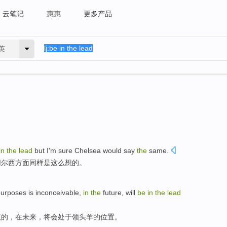
云笔记
惠惠
更多产品
英
in
the
lead
but
I
'm sure
Chelsea
would
say
the
same
.
切尔西方面
同样
是
这么
想
的。
purposes
is
inconceivable
,
in
the
future
,
will
be
in
the
lead
议
的，
在
未来
，
将
会处于领头羊的位置。