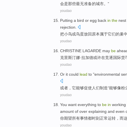
会
是
那些
最
无
准备
的
城市。”
youdao
Putting
a
bird
or
egg
back
in
the
nest
rejection
.
把
小鸟
或
鸟蛋
放回
原本
属于它们
的
巢
youdao
CHRISTINE LAGARDE
may
be
ahea
克里斯汀娜
·拉加德
或许
在竞逐
国际
货
youdao
Or
it
could
lead
to
"
environmental
se
或者
，
它
能够
促使
人们制造“能够
像
粉
youdao
You
want
everything
to
be
in
working
amount of over
explaining
and even
你
期望
所有事情
都
时刻
正常
运转，
而
youdao