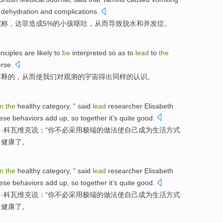
dehydration
and
complications
.
究
称
，
达菲
造成
5%的
小孩
呕吐
，
从而
导致
脱水
和
并发症
。
inciples
are
likely
to
be
interpreted
so as to
lead
to
the
erse
.
解释
的，
从而
使我们对
观测
的
宇宙得出
同样
的
认识
。
in
the
healthy
category, ” said
lead
researcher
Elisabeth
hese
behaviors
add
up, so
together
it
’s
quite
good
.
·科瓦
维克
说：“
你
不必
采用
极端
的做法
使自己
成为
生活方式
常
健康了。
in
the
healthy
category, ” said
lead
researcher
Elisabeth
hese
behaviors
add
up, so
together
it
’s
quite
good
.
·科瓦
维克
说：“
你
不必
采用
极端
的做法
使自己
成为
生活方式
常
健康了。