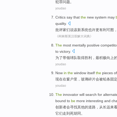
犯罪
问题。
youdao
Critics
say that
the
new
system
may
quality
.
批评家们
说
该
新
系统
也许
更
有利可图
《柯林斯英汉双解大词典》
The
most
mentally positive
competito
to victory
.
为了
带领
球队
取得胜利，
最
积极
向上
youdao
Now
in
the
window
itself
the
pieces
o
现在
在
窗户
里，
玻璃
碎片
会
被
铅条固
youdao
The
innovator
will
search for
alternat
bound
to
be
more
interesting
and
cha
创新者
会
寻找
其他的道路，
从长远
来
它们
走
到
死胡同
。