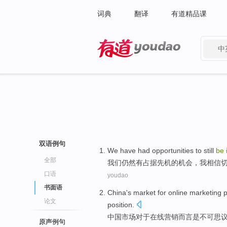
词典
翻译
有道精品课
中
有道 - 网易旗下搜索
双语例句
We
have had
opportunities
to
still
be
全部
我们
仍然
有
占据先机
的
机会
，
我
相信
口语
youdao
书面语
China's
market
for
online
marketing
论文
position
.
中国
市场
对于
在线
营销
而言
是
不可
思
原声例句