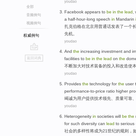
youdao
全部
Facebook
appears to
be
in
the
lead
,
音频例句
a
half-hour-long
speech
in
Mandarin
视频例句
扎
克伯格在北京
用
普通话发表了
一个
先机
。
权威例句
youdao
And
the
increasing
investment
and
i
go
返回词典
facilities to
be
in
the
lead
on
the
dome
top
不断加大
对
技术
装备
的
投入
和
改造
使
youdao
Provides
the
technology
for
the
user
performance-to-price ratio
higher
pro
竭诚
为
用户
提供
技术
领先
、
质量
可靠
youdao
Heterogeneity
in
societies
will
be
the
for
such
diversity
can
lead
to
serious
社会
的
多样性
将
成为
21
世纪
的
规则
，