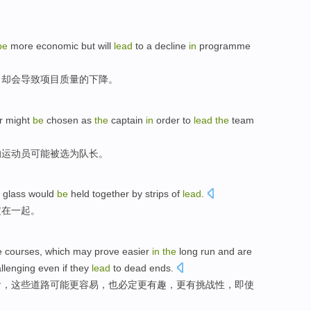
be
more
economic
but
will
lead
to
a
decline
in
programme
，
却
会
导致
项目
质量的
下降
。
r
might
be
chosen
as
the
captain
in
order to
lead
the
team
的
运动员
可能
被
选
为
队长
。
f
glass
would
be
held
together
by
strips
of
lead
.
定
在一起
。
e courses,
which
may
prove
easier
in
the
long run and
are
llenging
even if
they
lead
to
dead ends
.
看，
这些
道路
可能
更
容易，
也
必定
更
有趣
，更
有挑战性
，
即使