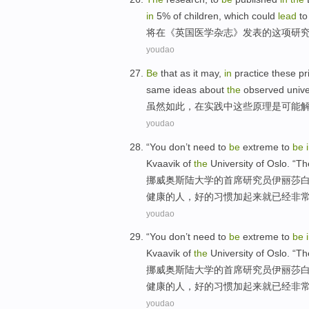
in
5%
of
children
,
which could
lead
to
将在
《
英国
医学
杂志
》
发表
的
这项
研
youdao
Be
that as it
may
,
in
practice
these
pr
same
ideas about
the
observed
univ
虽然如此
，
在
实践中
这些
原理
是
可能
youdao
“
You
don’t need to
be
extreme
to
be
Kvaavik
of
the
University
of
Oslo. “T
挪威奥斯陆
大学
的
首席
研究员伊丽莎白
健康
的人，好的
习惯
加
起来
就
已经
非
youdao
“
You
don’t need to
be
extreme
to
be
Kvaavik
of
the
University
of
Oslo. “T
挪威奥斯陆
大学
的
首席
研究员伊丽莎白
健康
的人，好的
习惯
加
起来
就
已经
非
youdao