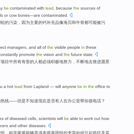
ay
be
contaminated
with
lead
,
because
the
sources
of
ls
or
cow
bones—are contaminated.
到
铅
的
污染
，
因为
主要的钙补充品
像
海贝
和
牛
骨都可能被污
ject
managers
,
and
all
of
the
visible
people
in
these
constantly
promote
the
vision
and
the
future
state
.
有
项目
中
所有
有形
的
人
都
必须
积极地
努力
，
不断地去
推进
愿景
ou
a
hot
lead
from
Lapland
—
will anyone
be
in
the
office
to
的
热线
——但是不知道现在
是否
有人
在
办公室
帮
你接电话？
es
of
diseased
cells
,
scientists
will
be
able to
work out
how
cers
and
other
diseases
.
因组，
科学家
将
能够
弄清
表观
基因组的变异
如何
引起
癌症
及
其