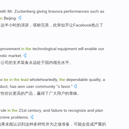
with Mr. Zuckerberg
giving
bravura
performances such as
in
Beijing
.
长达半小时的
演讲
，堪称完美，此举
似乎
让
Facebook
抢占了
mprovement
in
the
technological
equipment
will enable
our
stic market
.
本
公司
的
支术装备永远处于国内
领先水平
。
to
be
in
the
lead
wholeheartedly
,
the
dependable
quality
, a
duct
,
has won
user
community "s favor."
、
性价比
更高
的
产品
，赢得
了
广大用户的青睐。
rule
in
the
21st
century
,
and failure
to
recognize
and
plan
crime
problems
.
如果
未能
认识到
这种
多样性
并
为
之做准备，
可能
会造成
严重
的