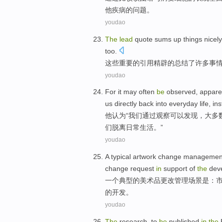
他
疾病
的
问题。
youdao
The
lead
quote
sums up
things
nicel
too.
这些
重要的
引用
精辟的
总结
了
许多事
youdao
For it
may
often
be
observed
, appare
us
directly
back into
everyday
life
,
in
他认为“
我们
通过
观察
可以
发现，
大多
们脱离日常生活。”
youdao
A
typical
artwork
change
managemen
change request
in
support
of
the
dev
一
个
典型
的
美术品
更改
管理
场景
是
：
的
开发
。
youdao
The
research
,
to
be
published
in
the