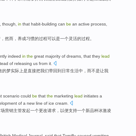
y,
though
,
in
that
habit-building
can
be
an
active
process
,
情
，
然而
，
养成
习惯的
过程
可以
是
一个
灵活
的过程。
ntly
indeed
in
the
great
majority
of
dreams
, that they
lead
stead
of releasing
us
from it.
数
的
梦
实际上
是
直接
把我们带
回到
日常
生活
中，
而不是
让我
t
scenario could
be
that
the
marketing
lead
initiates
a
elopment
of
a
new line
of
ice cream.
市场
营销
主管
发起
一个更改
请求
，以便
支持
一个
新品种
冰激凌
British
Medical
Journal
,
said
that
Tamiflu
caused
vomiting