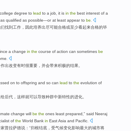
college
degree
to
lead
to
a job
,
it
is
in
the
best
interest
of
a
as
qualified
as
possible
—
or
at least
appear
to
be
.
他们
找到
工作，
因此
培养
出
尽可能
合格
或
至少
看起来合格
的
毕
ince
a change
in
the
course
of
action
can sometimes
be
ome
.
中
作出
改变
有时
很
重要，
并
会
带来
积极的结果。
ssed on
to
offspring
and
so
can
lead
to
the
evolution
of
递
给
后代
，
这样
就
可以
导致
种群
中新
特性
的
进化
。
limate
change
will
be
the
ones
least
prepared
,” said Neeraj
ialist
of
the
World
Bank
in
East Asia
and
Pacific
.
专家
普拉萨德
说：“
归根结底
，受
气候
变化
影响最大
的
城市
将