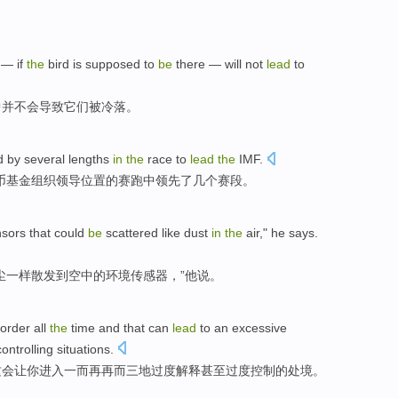
— if
the
bird is
supposed
to
be
there —
will
not
lead
to
中
并不
会
导致
它们
被冷落
。
d
by
several
lengths
in
the
race
to
lead
the
IMF
.
币基金组织
领导位置
的
赛跑
中
领先
了
几个
赛段
。
nsors
that could
be
scattered
like
dust
in
the
air,"
he
says
.
尘
一样散发
到
空中的
环境
传感器
，”
他
说。
order
all
the
time
and that
can
lead
to
an excessive
controlling
situations
.
这会让你进入一而再再而三
地
过度
解释甚至过度控制的处境。