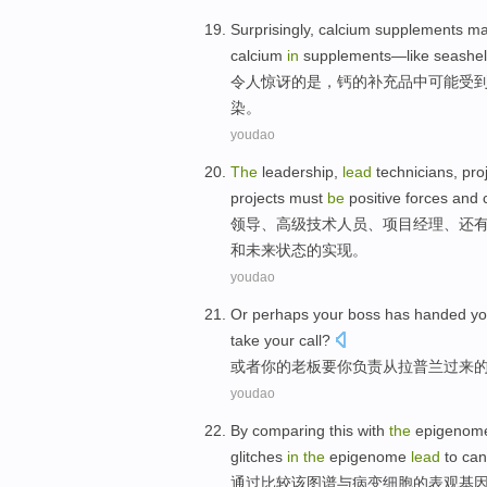
Surprisingly
,
calcium
supplements
m
calcium
in
supplements—
like
seashel
令人惊讶的是
，
钙
的
补充品
中
可能
受
染。
youdao
The
leadership
,
lead
technicians
,
pro
projects
must
be
positive
forces
and
领导
、
高级
技术人员、
项目
经理
、
还
和
未来
状态的实现。
youdao
Or perhaps
your
boss
has handed
y
take
your
call?
或者
你
的
老板
要
你
负责
从
拉
普兰
过来
youdao
By
comparing
this
with
the
epigenom
glitches
in
the
epigenome
lead
to
can
通过
比较
该
图谱
与
病变
细胞
的
表观
基