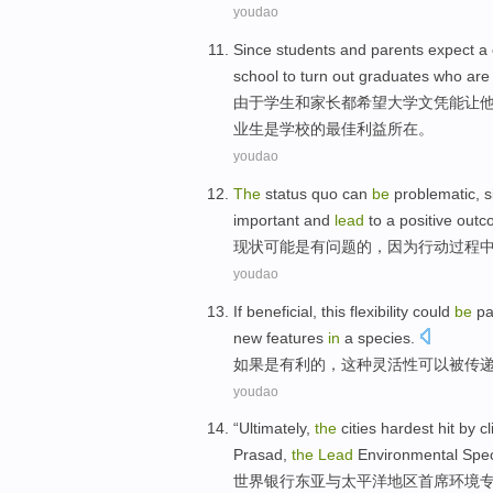
youdao
Since
students
and
parents
expect
a
school
to
turn
out
graduates who
are
由于
学生
和
家长
都
希望
大学
文凭
能
让
业生
是
学校
的
最佳
利益所在
。
youdao
The
status quo
can
be
problematic
,
s
important
and
lead
to a
positive
outc
现状
可能
是
有问题
的
，
因为
行动
过程
youdao
If
beneficial
,
this
flexibility
could
be
pa
new
features
in
a
species
.
如果
是有利
的
，
这种
灵活性
可以
被
传
youdao
“
Ultimately
,
the
cities
hardest
hit by
c
Prasad
,
the
Lead
Environmental
Spec
世界
银行
东亚
与
太平洋地区
首席
环境