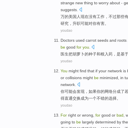
strange
new
thing
to
worry about
- ge
suggests.
万
的
美国
人
现在
没有
工作
，
不过
那些
研究，
升职
可能
对
你
有害
。
youdao
Doctors
used
carrot
seeds
and
roots
be
good
for
you
.
医生
把胡萝卜
的
种子
和
根
入药
，
是
基于
youdao
You
might
find
that
if
your
network
is
or
collisions
might
be
minimized, in t
network.
你
可能
会
发现
，
如果
你
的
网络
分成
了
得
直通
交换
成为
一个
不错
的
选择
。
youdao
For
right
or
wrong
,
for
good
or
bad
,
w
going
to
be
largely
determined
by the