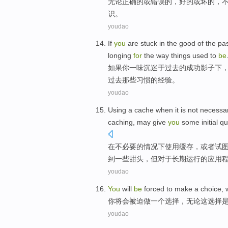
无论
正确
的
或
错误
的，
好的
或
坏
的，
识
。
youdao
If
you
are
stuck
in
the
good
of
the
pa
longing
for
the way
things
used
to
be
如果
你
一味
沉迷
于
过去
的
成功影子下
过去
那些
习惯
的经验。
youdao
Using
a
cache
when
it is
not
necessa
caching
,
may
give
you
some
initial q
在
不必要的情况下
使用
缓存
，
或者
试
到
一些
甜头，
但
对于
长期
运行
的应用
youdao
You
will
be
forced to
make
a
choice
,
你
将
会
被迫
做
一个
选择
，
无论
这选择
youdao