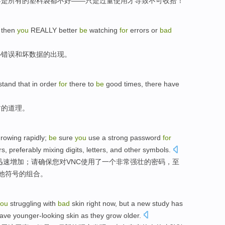
不是所有的
塑料袋
都
不好
——只是过量使用才导致不可收拾！
,
then
you
REALLY
better
be
watching
for
errors
or
bad
心
错误
和
坏
数据
的出现。
tand that
in order
for
there to
be
good times, there have
甜
的道理。
growing
rapidly;
be
sure
you
use
a
strong
password
for
rs
,
preferably
mixing
digits
,
letters
,
and
other
symbols
.
迅速增加；请
确保
您
对
VNC
使用
了
一个
非常强壮
的
密码
，
至
他
符号的组合。
you
struggling
with
bad
skin
right now,
but
a
new
study
has
have
younger-looking
skin
as
they
grow
older
.