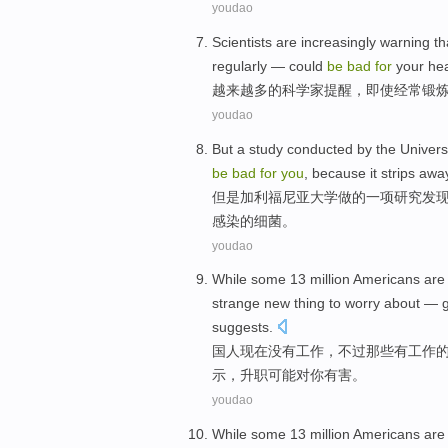
youdao
Scientists
are increasingly
warning th
regularly
—
could
be
bad
for
your
hea
越来越
多的
科学家
提醒
，
即使
经常
锻
youdao
But
a
study
conducted by
the
Univers
be
bad
for
you
,
because
it strips
awa
但是
加利福尼亚
大学
做
的
一项
研究
发
感染
的
细菌。
youdao
While some 13 million
Americans
are
strange new
thing
to
worry about
— g
suggests
.
国人
现在
没有
工作
，
不过
那些
有
工作
示
，升职
可能
对
你
有害
。
youdao
While some 13 million
Americans
are