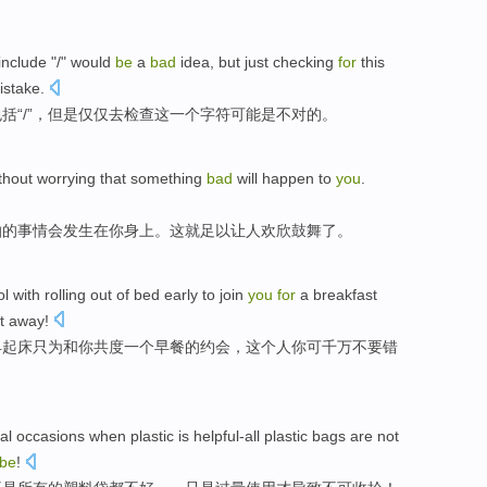
include
"/"
would
be
a
bad
idea,
but
just
checking
for
this
istake
.
包括
“/”，
但是
仅仅
去
检查
这
一个
字符
可能
是
不对
的。
thout
worrying that
something
bad
will
happen
to
you
.
怕的
事情
会
发生
在
你身上。
这
就足以
让人欢欣鼓舞了。
 with rolling out
of
bed early to join
you
for
a
breakfast
t away!
早
起床只为和你共度
一
个
早餐
的
约会
，
这个
人你可千万
不要错
l occasions when plastic is helpful-all plastic
bags
are
not
be
!