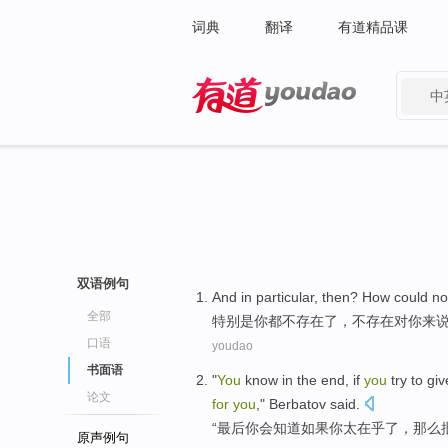
词典
翻译
有道精品课
中
有道 - 网易旗下搜索
双语例句
And
in particular
, then? How could
no
全部
特别是
你
都
不
存在
了，不
存在
对
你来
口语
youdao
书面语
"
You
know
in the
end
,
if
you
try to gi
论文
for
you
,"
Berbatov
said
.
“
最后
你
会知道
如果
你
太
在乎
了，
那么
原声例句