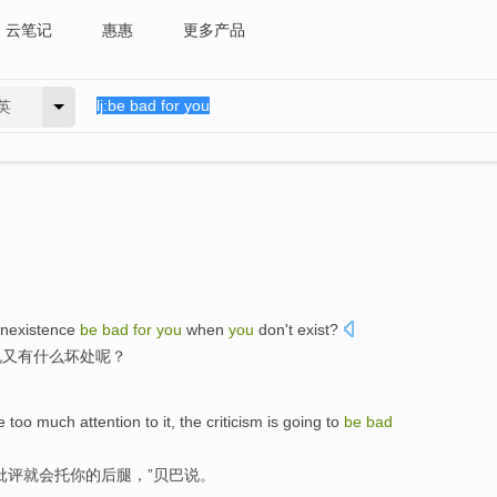
云笔记
惠惠
更多产品
英
nexistence
be
bad
for
you
when
you
don't
exist
?
说又有什么坏处呢？
ve
too
much attention
to it, the
criticism
is
going to
be
bad
批评
就
会
托你的后腿，”
贝
巴
说
。