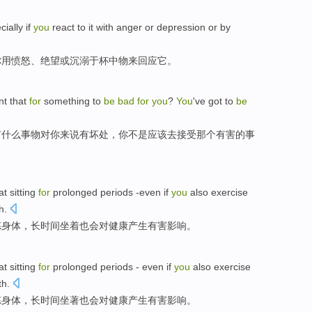
cially
if
you
react to
it
with
anger
or
depression
or
by
你
用
愤怒
、
绝望
或
沉溺
于
杯中物来
回应
它
。
nt
that
for
something
to
be
bad
for
you
?
You
've got to
be
有
什么
事物
对
你
来说
有
坏处
，你不是
应该
去
接受
那个
有害
的事
at
sitting
for
prolonged
periods
-even if
you
also
exercise
h
.
炼身体
，
长
时间
坐
着
也
会
对
健康
产生有害影响
。
at
sitting
for
prolonged periods
-
even if
you
also
exercise
th
.
炼身体
，
长
时间
坐著
也
会
对
健康
产生有害影响
。