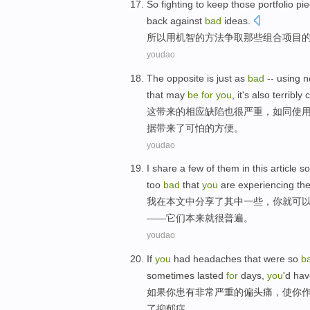
So
fighting
to
keep
those
portfolio pi
back against
bad
ideas
.
所以
用
机智
的方法
争取
那些
组合
项目
youdao
The
opposite is
just as
bad
--
using
n
that may
be
for
you
, it
's
also
terribly
c
这
带来的相应缺陷
也
很严重，
如同
使
据带来了
可怕
的方便。
youdao
I
share
a
few
of
them
in
this article
so
too
bad
that
you
are
experiencing
th
我
在
本文
中
分享
了
其中
一些
，
你
就
可
——它们本来就
很
普遍
。
youdao
If
you
had
headaches
that were
so
b
sometimes
lasted
for
days
,
you
'd hav
如果
你
患有
非常
严重
的
偏头痛
，
使
你
了抑郁症。