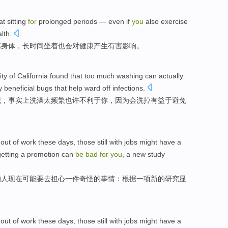
at
sitting
for
prolonged
periods
—
even if
you
also
exercise
lth
.
炼身体
，
长
时间
坐
着
也
会
对
健康
产生有害影响
。
ity
of
California
found
that
too
much
washing
can actually
y
beneficial bugs that help ward
off
infections
.
现
，
事实上
洗澡
太
频繁
也许
不利于
你
，
因为
会洗
掉
有益于
避免
out
of
work
these days,
those
still
with
jobs
might
have
a
etting a promotion
can
be
bad
for
you
, a
new
study
的
人现在
可能
要去
担心
一
件
奇怪
的事情：根据一项
新的
研究
显
out
of
work
these days,
those
still
with
jobs
might
have
a