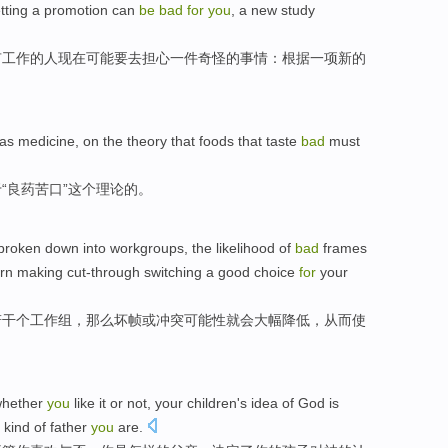
tting a
promotion
can
be
bad
for
you
,
a
new
study
有
工作
的人现在
可能
要
去
担心
一
件
奇怪
的事情：根据一项
新的
as
medicine
, on the
theory
that foods that taste
bad
must
“良药苦口”这个
理论
的。
broken down into
workgroups
, the
likelihood
of
bad
frames
urn
making cut-through
switching
a
good
choice
for
your
若干个
工作组
，那么
坏
帧
或
冲突
可能性
就会大幅降低，从而
使
hether
you
like
it
or
not,
your
children
's
idea
of
God
is
kind
of
father
you
are.