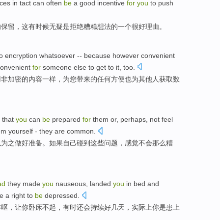
eces
in
tact
can often
be
a
good
incentive
for
you
to push
的
保留
，这有时候无疑
是
拒绝
糟糕想法的
一个
很好
理由
。
o encryption
whatsoever -- because however
convenient
onvenient
for
someone else to get to it,
too
.
用
非
加密
的
内容一样，
为
您
带来的任何
方便
也为
其他人
获取数
that
you
can
be
prepared
for
them
or,
perhaps
,
not
feel
em
yourself
- they
are
common
.
以
为
之
做好准备
。
如果
自己
碰到
这些
问题，
感觉
不会
那么
糟
ad
they
made
you
nauseous
, landed
you
in bed
and
e a right to
be
depressed
.
作呕
，让你
卧床
不起，
有时
还会
持续
好几
天
，实际上你
是
患上