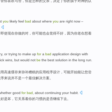
不管
你
喜欢
与否
，
你
是
怎样
的
父亲
，
决定
了
你
的
孩子
对
神
的
认
st
you
likely
feel
bad
about
where
you
are right now
–
.
，即使
现在
你做
的
对，你
可能
也会
觉得
不好
，
因为
你老在想着
ry
,
or
trying to
make up
for
a
bad
application
design
with
uick wins
,
but
would not
be
the
best
solution
in the
long
run
.
图
用
高速
缓存
来
弥补
糟糕
的
应用
程序
设计
，
可能
开始
能
让
您
尝
程序来说
并不是
一个
最佳
解决方案
。
whether
good
for
bad
, about
continuing
your
habit
.
是
好
是
坏
，它关系着
你
的习惯的是否
继续
下去。