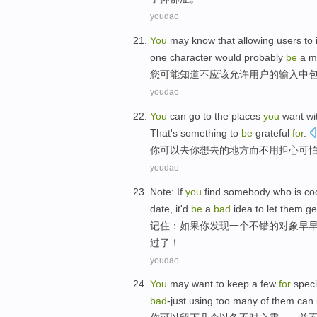
youdao
You
may
know that
allowing
users
to
one
character
would
probably
be
a
m
您
可能
知道
不
应该
允许
用户
的输入
中
youdao
You
can
go to
the
places
you
want
wi
That's
something
to
be
grateful
for
.
你
可以
去
你
想
去
的
地方
而不用
担心
可
youdao
Note
:
If
you
find
somebody who is cool
date
,
it
'd
be
a
bad
idea to
let
them ge
记住
：
如果
你
发现
一
个
不错
的
对象
早
过
了！
youdao
You
may
want to
keep
a few
for
specia
bad
-just
using
too many of them can