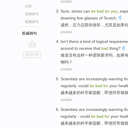
youdao
全部
Sure
,
stress
can
be
bad
for
you
,
espe
音频例句
downing
five glasses of
Scotch
.
视频例句
诚然
，
压力
总跟
你
使坏，
尤其是
如果
youdao
权威例句
Isn't
there
a
kind of
logical
requireme
around
to
receive
that
bad
thing
?
go
返回词典
难道
没有这样
一
种
逻辑
要求
吗，
如果
top
物吗？
youdao
Scientists
are increasingly
warning
th
regularly
-could
be
bad
for
your
healt
越来越
多的
科学家
提醒
，
即使
经常
锻
youdao
Scientists
are increasingly
warning th
regularly
-
could
be
bad
for
your
heal
越来越
多的
科学家
提醒
，
即使
经常
锻