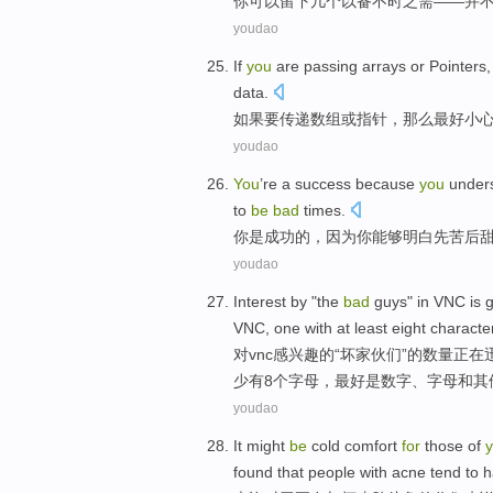
你
可以
留下
几个
以备
不时之需——并
youdao
If
you
are
passing
arrays
or
Pointers
data
.
如果
要
传递
数组
或
指针
，
那么
最好
小
youdao
You
’re a
success
because
you
unders
to
be
bad
times
.
你
是
成功
的，
因为
你能够
明白
先
苦
后
youdao
Interest
by
"the
bad
guys
" in
VNC
is 
VNC
, one with
at least
eight
characte
对
vnc
感
兴趣
的
“
坏
家伙们
”的数量
正在
少
有
8个
字母
，
最好是
数字
、
字母
和
其
youdao
It might
be
cold comfort
for
those
of
found
that
people with acne
tend
to 