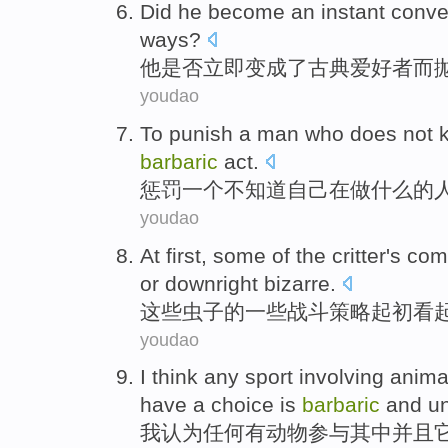
Did
he
become
an instant
conve
ways?
他
是否
立即
变成
了
古典
爱好者
而
youdao
To
punish
a
man who
does not
barbaric
act.
惩罚
一个
不
知道
自己
在
做什么的
youdao
At
first
,
some
of
the critter
's
com
or
downright bizarre
.
这些
虫子
的
一些
战斗
策略
起初
看
youdao
I
think
any
sport
involving
anima
have a choice
is
barbaric
and
un
我
认为
任何
有
动物
参与
其中
并且