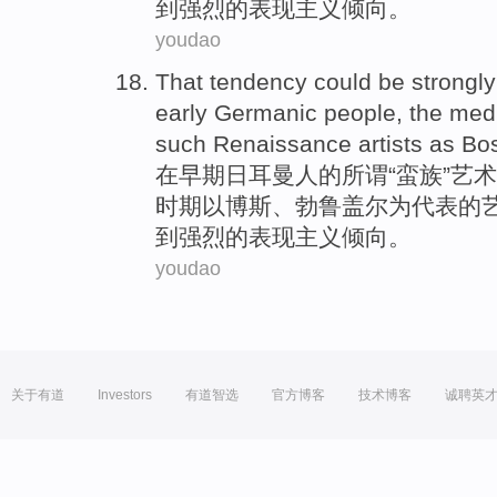
到
强烈
的表现
主义
倾向。
youdao
That tendency
could be
strongly
early
Germanic
people,
the med
such Renaissance
artists
as
Bo
在
早期
日耳曼人
的
所谓“蛮族”
艺术
时期
以
博斯、勃鲁盖尔为代表的
到
强烈
的表现
主义
倾向。
youdao
关于有道
Investors
有道智选
官方博客
技术博客
诚聘英