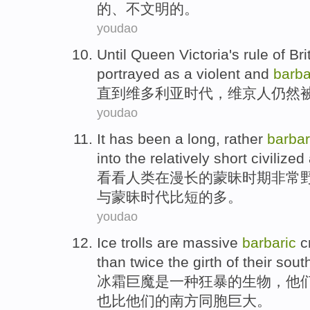
的
、
不
文明
的。
youdao
Until
Queen
Victoria
's rule
of
Bri
portrayed
as a
violent
and
barba
直到
维多利亚
时代，
维京
人
仍然
youdao
It
has been a long
, rather
barbar
into
the relatively
short
civilized
看看人类在
漫长
的
蒙昧
时期非常
与
蒙昧时代比
短
的多。
youdao
Ice trolls
are
massive
barbaric
c
than
twice the
girth
of
their
sout
冰霜
巨魔
是
一种
狂暴
的
生物
，
他
也
比
他们的
南方
同胞巨大。