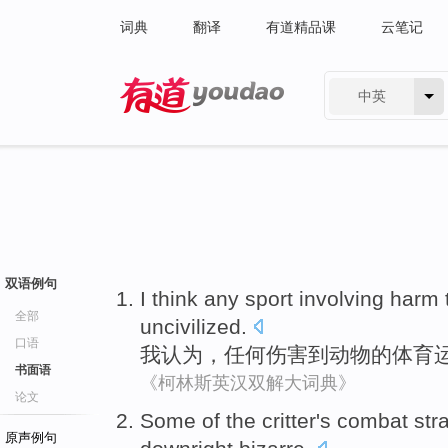
词典
翻译
有道精品课
云笔记
中英
有道 - 网易旗下搜索
双语例句
I
think
any
sport
involving
harm
全部
uncivilized
.
口语
我
认为
，
任何
伤害
到
动物
的
体育
书面语
《柯林斯英汉双解大词典》
论文
Some
of
the critter
's
combat
str
原声例句