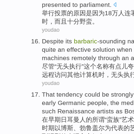
presented to
parliament
.
举行
投票的原因是因为18万
人
连
时
，
而且
十分野蛮
。
youdao
Despite
its
barbaric
-sounding
n
quite an
effective
solution
when
machines
remotely
through
an 
尽管
“
无头
执行
”这个
名称
有点儿夸
远程
访问
其他
计算机
时，无头执
youdao
That tendency
could be
strongly
early
Germanic
people,
the med
such Renaissance
artists
as
Bo
在
早期
日耳曼人
的
所谓“蛮族”
艺术
时期
以
博斯、勃鲁盖尔为代表的