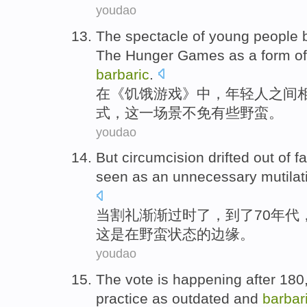
youdao
The spectacle
of
young people
b
The
Hunger
Games
as
a
form
o
barbaric
.
在《
饥饿
游戏
》中，
年轻人
之间
式
，
这
一场景不免有些
野蛮
。
youdao
But circumcision
drifted
out
of
f
seen as an unnecessary mutilat
当
割礼
渐渐
过时了
，
到了
70
年代
这
是
在
野蛮状态的边缘。
youdao
The vote
is happening after 18
practice
as outdated
and
barbar