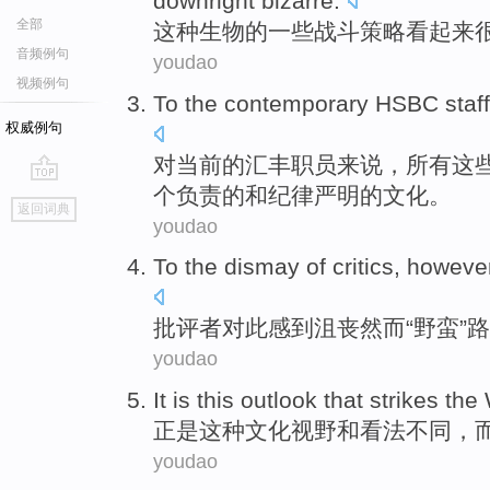
downright
bizarre
.
全部
这种
生物
的
一些
战斗
策略
看起来
音频例句
youdao
视频例句
To
the contemporary
HSBC
staf
权威例句
对
当前
的
汇丰
职员
来说，
所有
这
个负责的和纪律严明的文化。
go
返回词典
top
youdao
To the dismay
of
critics
,
howeve
批评者
对此
感到沮丧
然而
“
野蛮
”
路
youdao
It is
this
outlook
that strikes the
正是
这种
文化
视野和看法
不同，
youdao