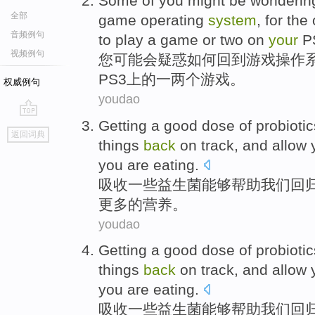
Some of
you
might
be
wonderin
全部
game
operating
system
,
for
the 
音频例句
to
play
a
game
or two
on
your
P
视频例句
您
可能
会
疑惑
如何
回到
游戏
操作
PS3
上
的
一
两个
游戏。
权威例句
youdao
Getting a good dose
of probiotic
go
返回词典
top
things
back
on track
,
and
allow
you
are eating.
吸收一些益生
菌
能够
帮助
我们
回
更多
的
营养。
youdao
Getting a good dose
of probiotic
things
back
on track
,
and
allow
you
are eating.
吸收一些益生
菌
能够
帮助
我们
回