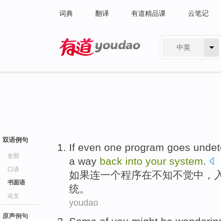
词典
翻译
有道精品课
云笔记
中英
有道 - 网易旗下搜索
双语例句
If
even
one
program
goes undet
全部
a way
back
into
your
system
.
口语
如果
连
一个
程序
在不知
不觉
中，
书面语
统。
论文
youdao
原声例句