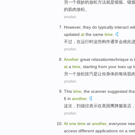
另
一个很妙
的
放松
方法
就是
锻炼
。锻
的肌肉放松。
youdao
However
,
they
do typically
interact
wi
updated
at
the same
time
.
不过
，
在
运行
时
这些
构件
通常会彼此
youdao
Another
great
relaxationtechnique
is
at
a
time
,
starting
from
your toes
up 
另一个
放松
技巧
是
让
你
身体
的
每块肌
youdao
This
time
, the
scanner suggested
tha
6
in
another
.
这次
，
扫描仪
表示
在
美国
鹰
牌服装店
youdao
At
one
time
or
another
,
everyone
nee
access
different
applications
on
a
ne