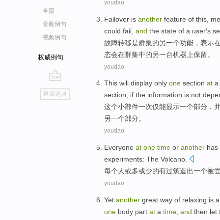
youdao
全部
Failover
is
another
feature
of
this,
me
音频例句
could fail,
and
the
state
of
a
user
's
se
视频例句
故障
转移
是
群集
的
另
一个
功能
，
表示
态
会
在
群集中的另一
台机器
上
保留
。
权威例句
youdao
This
will
display
only
one
section
at
a
go
返回词典
section
,
if
the
information
is not
depe
top
这个
小
部件
一
次
仅
能
显示
一
个
部分
，
另一个
部分。
youdao
Everyone
at
one
time
or
another
has
experiments
:
The Volcano
.
每个人
或
多或少
的
有
过
筑造出
一个
被
youdao
Yet
another
great
way
of
relaxing
is
a
one
body
part
at
a
time
,
and
then
let