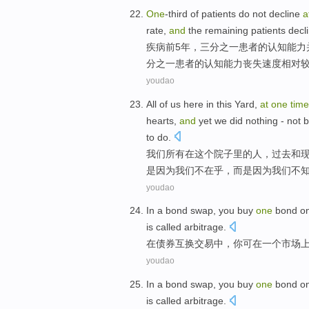
One
-third
of
patients
do not
decline
a
rate
,
and
the remaining
patients
decli
疾病前
5
年
，
三分之一
患者
的
认知能力
分之一患者的认知能力丧失
速度
相对
youdao
All
of
us
here in
this
Yard
,
at
one
time
hearts
,
and
yet
we
did nothing -
not
b
to
do
.
我们
所有
在
这个
院子
里的
人
，过去
和
是
因为
我们
不在乎
，
而是
因为我们
不
youdao
In
a
bond
swap
,
you
buy
one
bond
o
is called
arbitrage
.
在
债券
互换
交易中，
你
可
在
一
个
市场
youdao
In
a
bond
swap
,
you
buy
one
bond
o
is called
arbitrage
.