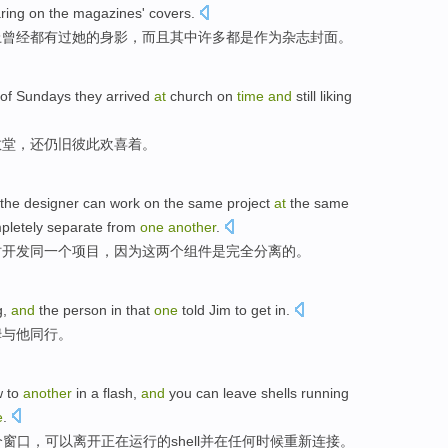
ring on the
magazines
'
covers
.
上
曾经都有过
她
的
身影，而且其中
许多
都是作为
杂志
封面
。
of
Sundays
they
arrived
at
church
on
time
and
still liking
教堂
，
还
仍旧彼此欢喜着。
the
designer
can
work on the
same
project
at
the
same
pletely
separate from
one
another
.
时
开发
同一个
项目
，
因为
这
两个
组件
是
完全
分离
的。
g,
and
the
person
in that
one
told
Jim
to get in.
姆
与
他同行。
w
to
another
in
a
flash,
and
you can
leave
shells
running
e
.
个窗口，可以
离开
正在运行
的
shell
并
在
任何
时候
重新
连接。