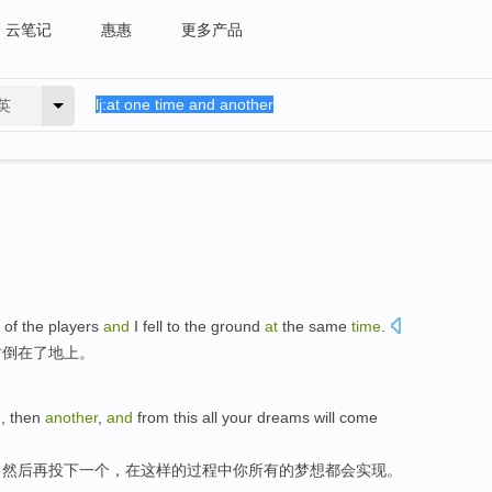
云笔记
惠惠
更多产品
英
of
the players
and
I
fell
to
the ground
at
the same
time
.
时
倒
在了
地上
。
e
,
then
another
,
and
from
this
all
your
dreams
will
come
，
然后
再
投下一个，在
这样
的过程中
你
所有
的
梦想
都会
实现
。