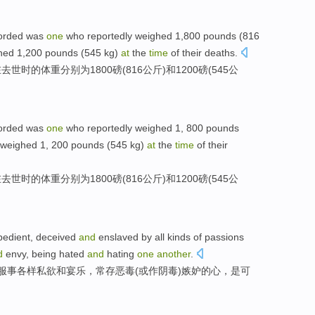
orded was
one
who reportedly weighed 1,800
pounds
(816
hed
1,200 pounds (545 kg)
at
the
time
of
their
deaths
.
在
去世
时
的
体重
分别为1800
磅
(816
公斤
)
和
1200磅(545公
orded was
one
who reportedly
weighed
1, 800
pounds
 weighed 1, 200 pounds (545 kg)
at
the
time
of
their
在
去世
时
的
体重
分别为1800
磅
(816
公斤
)
和
1200磅(545公
bedient
,
deceived
and
enslaved by all
kinds
of
passions
d
envy
,
being hated
and
hating
one
another
.
服事
各样
私欲
和
宴
乐，常
存
恶毒(或作阴毒)
嫉妒
的心，是可