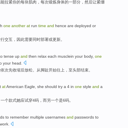
炼能拉
紧
你
的每块
肌肉
，
每次
锻炼
身体
的
一部分
，
然后
让
紧
绷
th
one
another
at
run
time
and
hence
are
deployed
or
进行交互
，
因此
需要同时
部署
或
更新。
to tense
up
and
then
relax
each musclein
your
body
,
one
to
your head
.
肉依次先收缩
后放松。
从
脚趾
开始
往上
，至
头部
结束。
t
at
American
Eagle
,
she
should try a
4
in
one
style
and
a
，
一
个
款式
她
应试穿
4码
，
而
另
一
个是
6码
。
ds to
remember
multiple
usernames
and
passwords
to
twork
.