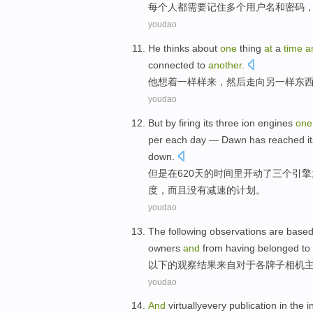
每个人都
需要
记住
多个
用户名
和
密码
youdao
He
thinks about
one
thing
at
a
time
a
connected
to
another
.
他
想着
一
样样来
，
然后
走向
另
一样东
youdao
But
by
firing
its
three
ion
engines
one
per each day
—
Dawn
has
reached
i
down
.
但是
在
620
天
的
时间
里
开动
了
三个
引擎
度
，
而且
没有
减速的
计划
。
youdao
The following
observations
are base
owners
and
from
having
belonged
to
以下
的
观察
结果
来自
对于
各
牌子
相机
youdao
And
virtuallyevery
publication
in
the
i