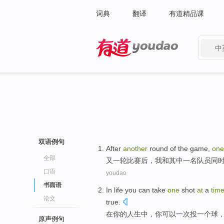
词典
翻译
有道精品课
中
有道 - 网易旗下搜索
双语例句
After
another
round of
the game
,
one
全部
又
一轮
比赛
后，
我
和
其中一
名
队员
同
口语
youdao
书面语
In
life
you
can
take
one
shot
at
a
tim
论文
true
.
在
你
的
人生
中，你
可以
一
次
投
一
个球
原声例句