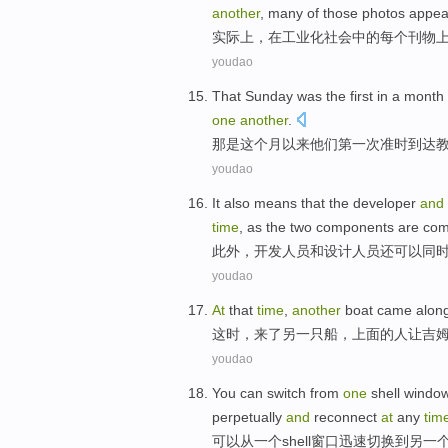
another
,
many
of those photos appea
实际上，
在
工业化
社会
中的每个
刊物
youdao
That
Sunday
was
the
first
in a
month
one
another
.
那
是
这个
月
以来
他们
第一次
准时
到达
youdao
It also
means that the
developer
and
time
,
as
the
two
components
are
com
此外
，
开发
人员
和
设计
人员还
可以
同
youdao
At
that
time
,
another
boat
came
alon
这时
，
来了
另一
只
船
，上面
的
人
让
吉
youdao
You
can
switch
from
one
shell
windo
perpetually
and
reconnect
at
any
tim
可以
从
一
个
shell
窗口
迅速
切换
到
另
一