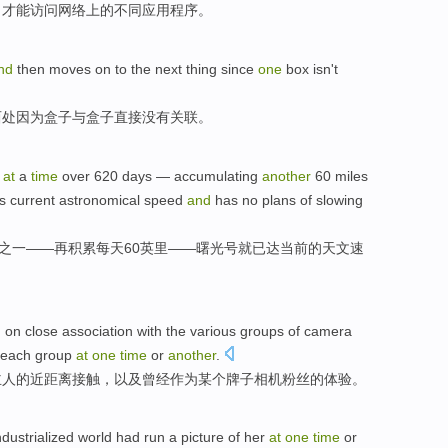
，
才能
访问
网络
上
的
不同
应用程序
。
nd
then
moves
on to the next thing
since
one
box
isn't
西
处
因为
盒子
与盒子直接
没有
关联
。
at
a
time
over
620
days
—
accumulating
another
60
miles
ts current
astronomical
speed
and
has no
plans
of
slowing
之一
——再
积累
每天
60
英里
——
曙光号就
已
达
当前
的
天文
速
d on
close
association
with
the
various
groups
of
camera
 each group
at
one
time
or
another
.
主人
的
近距离接触
，
以及
曾经
作为某个牌子相机粉丝的体验。
ndustrialized
world
had
run a picture
of
her
at
one
time
or