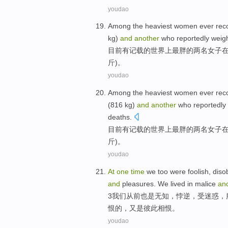
youdao
Among
the heaviest
women
ever
rec
kg
)
and
another
who reportedly
weig
目前
有记载
的
世界上
最
胖的两
名女子
斤)。
youdao
Among
the heaviest
women
ever
rec
(816
kg
)
and
another
who reportedly
deaths
.
目前
有记载
的
世界上
最
胖的两名
女子
斤)。
youdao
At
one
time
we
too
were
foolish
,
diso
and
pleasures
. We lived
in malice
an
3
我们
从前
也是
无知
，
悖逆
，受
迷惑
，
恨的，又是彼此相恨。
youdao