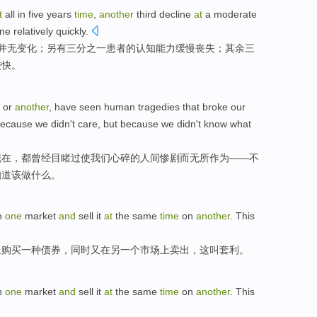
t
all in
five
years
time
,
another
third
decline
at
a
moderate
ne relatively
quickly
.
并
无变化；
另有
三分之一
患者的
认知
能力
缓慢
丧失；
其余
三
较快
。
or
another
,
have
seen
human tragedies
that broke
our
ecause
we
didn't
care
,
but
because
we didn't know
what
现在
，都
曾经
目睹过
使
我们
心碎
的人间惨剧而无所作为——
不
知道
该
做什么。
n
one
market
and
sell it
at
the same
time
on
another
.
This
上
购买
一种债券，
同时
又在
另一个
市场上
卖出
，
这
叫
套利
。
n
one
market
and
sell it
at
the same
time
on
another
.
This