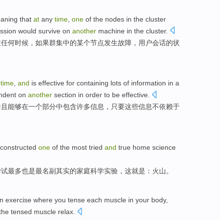
aning that
at
any
time
,
one
of the
nodes
in
the
cluster
ssion
would
survive
on
another
machine
in
the
cluster
.
在
任何
时候
，如果
群集
中的
某个
节点
发生故障，
用户
会话
的
状
time
,
and
is effective for
containing
lots
of
information
in a
ndent on
another
section in order to be effective.
并且
能够
在
一个部分中
包含
许多
信息
，
只要
这些
信息
不
依赖
于
constructed
one
of the
most
tried
and
true
home
science
尝试
最多
也是
最名副其实的
家庭
科学
实验
，这就是：火山。
n
exercise
where
you
tense
each
muscle
in your
body
,
the tensed
muscle
relax
.