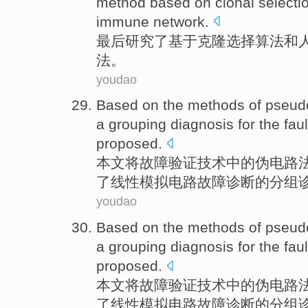
method
based on
clonal
selecti
immune
network
.
最后
研究
了
基于
克隆
选择
算法
和
法
。
youdao
Based on
the
methods
of
pseud
a
grouping
diagnosis
for the
faul
proposed
.
本文
将
故障
验证
技术
中的
伪
电路
了
线性
模拟
电路故障
诊断
的
分组
youdao
Based on
the
methods
of
pseud
a
grouping
diagnosis
for the
faul
proposed
.
本文
将
故障
验证
技术
中的
伪
电路
了
线性
模拟
电路故障
诊断
的
分组