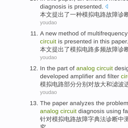
diagnosis
is
presented
.
本文
提出了
一种
模拟
电路
故障
诊
youdao
A
new
method
of
multifrequency
circuit
is
presented
in this paper
本文
提出
了
模拟
电路
多频
故障
诊
youdao
In the
part
of
analog
circuit
desi
developed
amplifier
and
filter
cir
模拟
电路
部分
分别
对
放大
和
滤波
youdao
The paper
analyzes
the
proble
analog
circuit
diagnosis
using
fa
针对
模拟
电路
故障
字典法
诊断
中
究。