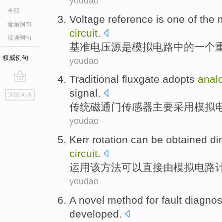
youdao
全部
Voltage
reference
is
one
of the
音频例句
circuit
.
视频例句
基准电压
源
是
模拟
电路
中的
一个
权威例句
youdao
Traditional
fluxgate
adopts
anal
go
signal
.
返回词典
top
传统
磁通门传感器主要
采用
模拟
youdao
Kerr
rotation
can be
obtained
di
circuit
.
运用该方法
可以
直接
由
模拟
电路
youdao
A
novel
method
for
fault
diagnos
developed
.