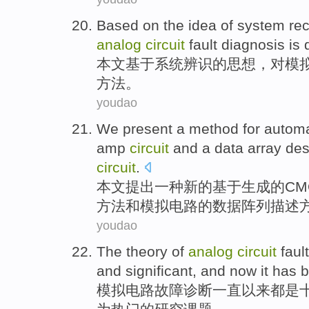
Based on
the
idea
of
system
rec
analog
circuit
fault
diagnosis
is 
本文
基于
系统
辨识
的
思想
，
对
模
方法
。
youdao
We present
a
method
for
automa
amp
circuit
and
a
data
array
des
circuit
.
本文
提出
一种
新的基于生成
的
CM
方法
和
模拟
电路
的
数据
阵列
描述
youdao
The theory of
analog
circuit
fault
and
significant
, and
now it
has
b
模拟
电路
故障
诊断
一直以来
都是