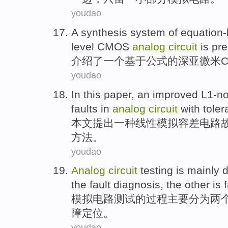
youdao
A
synthesis
system
of
equation
level CMOS
analog
circuit
is pre
介绍
了
一
个基于公式
的
深
亚微米
youdao
In this paper
,
an
improved
L1-n
faults
in
analog
circuit
with toler
本文
提出
一种
线性
模拟
容差
电路
方法。
youdao
Analog
circuit
testing
is
mainly
d
the
fault
diagnosis
,
the other
is
f
模拟
电路
测试
的过程
主要
分为
两
障定位。
youdao