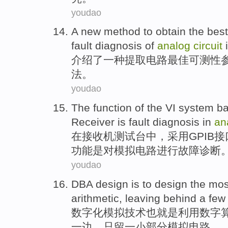
youdao
A
new
method
to
obtain
the
best
fault
diagnosis
of
analog
circuit
介绍
了
一种
提取
电路
最佳
可测性
法
。
youdao
The
function
of
the VI
system
b
Receiver
is
fault
diagnosis
in
an
在
接收机
测试台
中
，采用
GPIB
接
功能
是
对
模拟
电路进行
故障
诊断
youdao
DBA design
is
to
design
the
mos
arithmetic
,
leaving behind
a few
数字化
模拟
技术也
就是
利用
数字
一边，只
留
一小
部分
模拟电路。