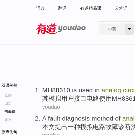
词典
翻译
有道精品课
云笔记
中英
有道 - 网易旗下搜索
双语例句
MH88610
is
used
in
analog
circ
全部
其
模拟
用户
接口
电路
使用
MH886
口语
youdao
书面语
A
fault
diagnosis
method of
ana
论文
本文
提出
一种
模拟
电路
故障
诊断
原声例句