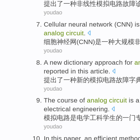
提出了
一种
非线性
模拟
电路
故障
youdao
Cellular
neural network
(
CNN
)
is
analog
circuit
.
细胞
神经网
(
CNN
)
是
一
种
大规模
youdao
A
new
dictionary
approach for
a
reported
in this article
.
提出
了
一种
新的
模拟
电路
故障
字
youdao
The course
of
analog
circuit
is
a
electrical
engineering
.
模拟
电路
是
电学
工科
学生
的
一
门
youdao
In this paper
,
an
efficient
metho