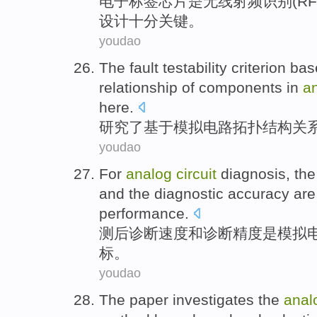
电子标签
芯片
是
无线
射频
识别
(
RF
设计
十分
关键
。
youdao
The
fault
testability
criterion
bas
relationship
of
components in
a
here.
研究
了
基于
模拟
电路
拓扑
结构
关
youdao
For
analog
circuit
diagnosis
, th
and
the diagnostic
accuracy
are
performance
.
测
后
诊断
速度
和
诊断
精度
是
模拟
标
。
youdao
The
paper investigates
the
anal