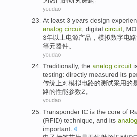
为
热门
的
研究
课题
。
youdao
At least
3
years
design
experie
analog
circuit
,
digital
circuit
,
MO
3
年以上
电源
产品，
模拟
数字
电路
等元器件。
youdao
Traditionally
,
the
analog
circuit
i
testing
:
directly
measured
its
pe
传统
上
对
模拟
电路
的
测试
采用
的
路的
性能
参数
Z
。
youdao
Transponder
IC
is
the
core
of
Ra
(
RFID
)
technique
, and
its
analo
important
.