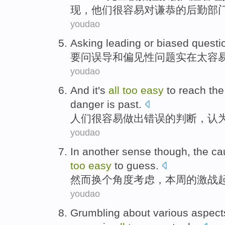
现
，
他们
很
容易
对
谦恭的后勤部
youdao
Asking
leading
or
biased
questi
要问
误导
和
偏见
性
问题
实在
太容
youdao
And it
's
all
too
easy
to
reach
th
danger
is
past
.
人们
很
容易
做出
错误
的
判断
，
认
youdao
In
another
sense
though, the
ca
too
easy
to
guess
.
然而
换个
角度
考虑，
本周
的
激战
youdao
Grumbling
about
various
aspect