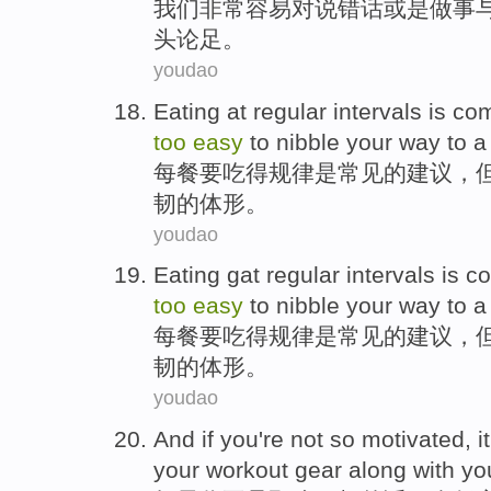
我们
非常
容易
对
说
错话
或是
做事
头论足
。
youdao
Eating
at
regular
intervals
is
co
too
easy
to
nibble your way to a
每餐要
吃
得
规律
是
常见
的
建议
，
韧的
体形
。
youdao
Eating
gat
regular
intervals
is
c
too
easy
to
nibble your way to a
每餐
要
吃
得
规律
是
常见
的
建议
，
韧的
体形
。
youdao
And if
you
're not
so
motivated
,
i
your
workout
gear
along
with
yo