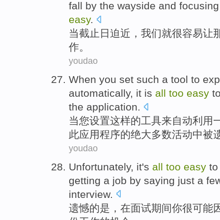
fall by
the
wayside
and focusing
easy
.
当
截止日
迫近，我们就很容易让
作
。
youdao
When
you
set
such
a
tool
to
exp
automatically
,
it is
all
too
easy
t
the
application
.
当
您
设置
这样
的
工具
来
自动
利用
此
应用程序的绝大
多数
活动中被
youdao
Unfortunately
, it
's
all
too
easy
to 
getting
a
job
by saying
just
a fe
interview
.
遗憾
的
是，在
面试
期间
你
很
可能