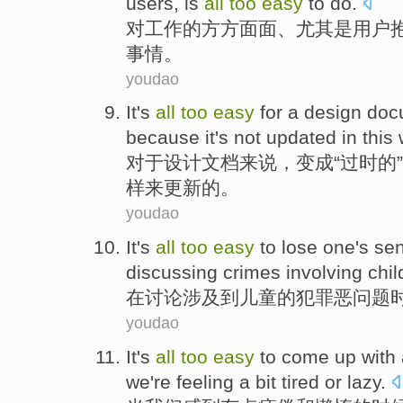
users
,
is
all
too
easy
to
do
.
对
工作
的
方方面面
、
尤其是
用户
事情。
youdao
It
's
all
too
easy
for
a
design
doc
because
it
's not
updated
in
this
对于
设计
文档
来说，
变成
“
过时
的”
样来
更新
的。
youdao
It
's
all
too
easy
to
lose one's sen
discussing
crimes
involving
chil
在
讨论
涉及
到
儿童的
犯罪
恶问题
youdao
It
's
all
too
easy
to
come up
with
we
're feeling
a bit
tired
or
lazy
.