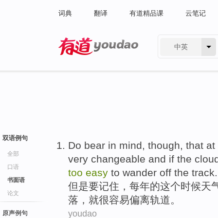
词典
翻译
有道精品课
云笔记
中英
有道 - 网易旗下搜索
双语例句
Do bear
in
mind
,
though
, that at
全部
very
changeable
and
if
the clou
口语
too
easy
to
wander off
the
track
.
书面语
但是
要
记住
，
每年
的
这个
时候
天
论文
落
，
就
很
容易
偏离
轨道
。
youdao
原声例句