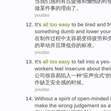
当
我们
感到
有点
疲倦
和
懒惰的时
做
某件事
的
理由
了。
youdao
It's
all
too
easy
to
be
tired
and
f
something
dumb
and
lower
your
在
制作过程中太
容易
变得
疲劳
和
的举动
并且
降低
你的标准。
youdao
It
's
all
too
easy
to
fall into
a
yes
workers
feel
insecure about thei
公司很
容易
陷入
一种
“
应声虫
式”的
作
缺乏
安全感
的时候。
youdao
Without
a
spirit
of
open-minded
make
the
wrong
judgement
as
a