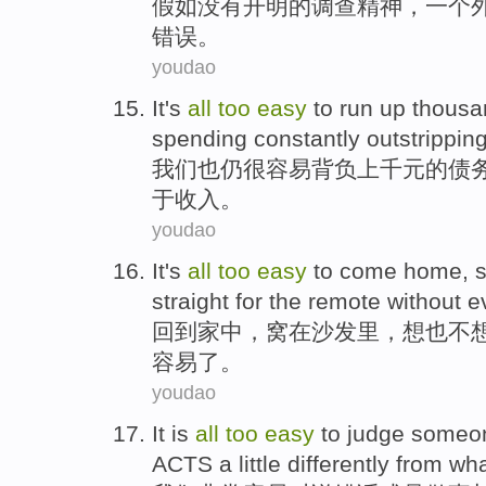
假如没有
开明
的
调查
精神
，
一个
错误
。
youdao
It
's
all
too
easy
to
run up
thousa
spending
constantly
outstrippin
我们
也
仍很
容易
背负
上千
元
的
债
于
收入
。
youdao
It
's
all
too
easy
to come home
,
straight for
the remote without e
回到
家中，
窝
在
沙发
里，想也不
容易
了。
youdao
It
is
all
too
easy
to
judge
someo
ACTS
a
little differently
from
wh