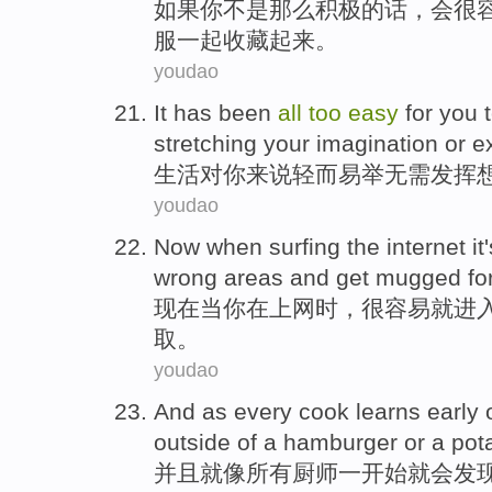
如果
你
不是
那么
积极的话
，会
很
服
一起
收藏
起来。
youdao
It has been
all
too
easy
for
you
t
stretching your
imagination
or
e
生活
对
你
来说
轻而易举
无需
发挥
youdao
Now
when
surfing the internet
it
wrong areas and get
mugged
fo
现在
当
你
在
上网
时，
很
容易就
进
取
。
youdao
And
as
every
cook
learns early
outside
of
a
hamburger
or
a
pot
并且
就像
所有
厨师一
开始就会发