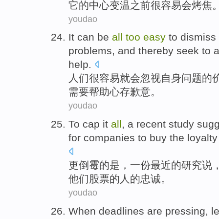
它
的
中心
变温
之前
很
容易
会烤焦
youdao
It
can be
all
too
easy
to
dismiss
problems
,
and
thereby
seek to
a
help
.
人们
很
容易就
会
忽视
自身
问题
的
需要
帮助
心存歉意
。
youdao
To cap
it
all
,
a
recent
study
sugg
for
companies
to
buy
the
loyalty
更
倒霉
的
是
，
一份
最近
的
研究
说
他们
股票的
人
的
忠诚
。
youdao
When
deadlines
are pressing, le