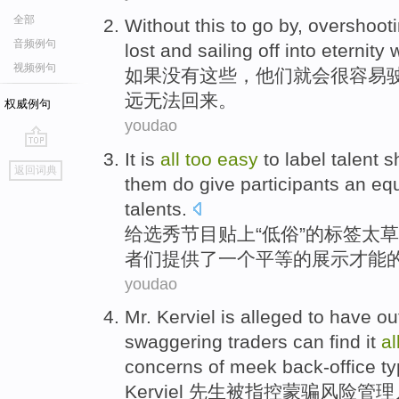
全部
Without
this
to go by,
overshoot
音频例句
lost
and
sailing off into
eternity
视频例句
如果没有
这些
，
他们
就
会很容易
远
无法回来。
权威例句
youdao
It is
all
too
easy
to
label
talent
s
go
返回词典
top
them
do
give
participants
an
eq
talents
.
给
选秀
节目
贴上“
低俗
”的
标签
太
草
者们
提供了
一个
平等
的
展示才能
youdao
Mr. Kerviel
is alleged
to have ou
swaggering
traders
can
find
it
al
concerns
of
meek
back-office
ty
Kerviel
先生
被
指控
蒙骗
风险
管理