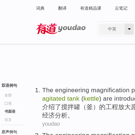
词典
翻译
有道精品课
云笔记
中英
有道 - 网易旗下搜索
双语例句
The
engineering
magnification
p
全部
agitated
tank
(
kettle
)
are introd
口语
介绍
了
搅拌
罐
（
釜
）的
工程
放大
书面语
经济分析。
论文
youdao
原声例句