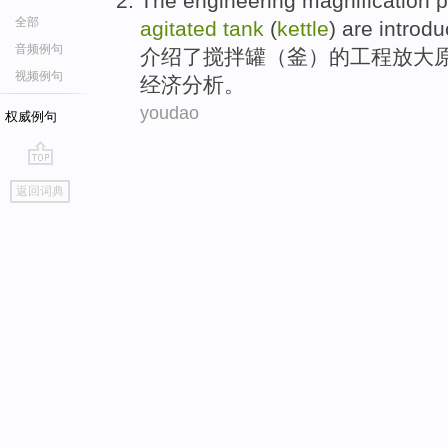
The
engineering
magnification
p
全部
agitated
tank
(
kettle
)
are introd
音频例句
介绍
了
搅拌
罐
（
釜
）的
工程
放大
视频例句
经济分析。
youdao
权威例句
go
返回词典
top