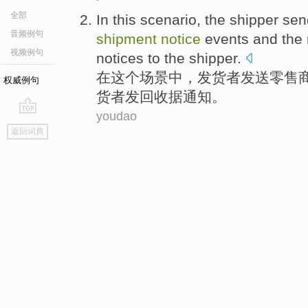
全部
In
this
scenario
, the
shipper
sen
音频例句
shipment
notice
events
and
the 
视频例句
notices
to
the
shipper
.
在
这个
场景中
，
发货
者
发送
零售
权威例句
货者
发回
收据
通知
。
youdao
go
返回词典
top