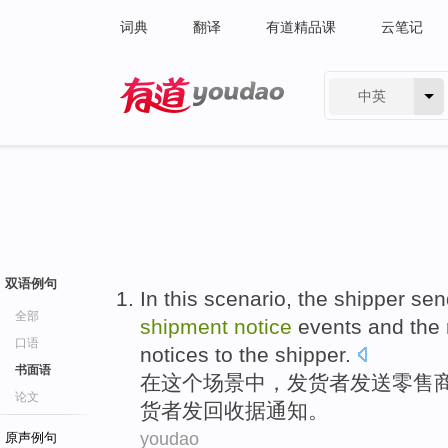
词典
翻译
有道精品课
云笔记
中英
有道 - 网易旗下搜索
双语例句
In
this
scenario
, the
shipper
sen
全部
shipment
notice
events
and
the 
口语
notices
to
the
shipper
.
书面语
在
这个
场景中
，
发货
者
发送
零售
论文
货者
发回
收据
通知
。
youdao
原声例句