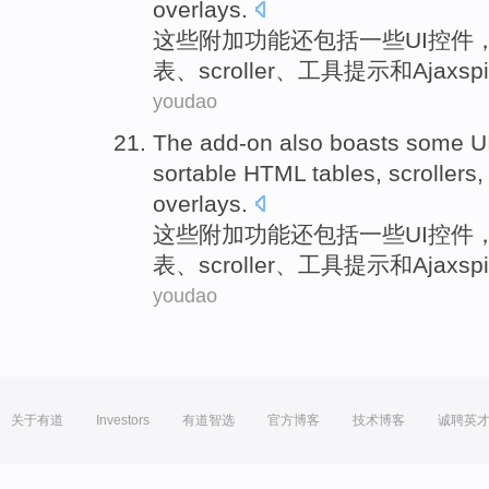
overlays
.
这些
附加功能
还
包括
一些
UI
控件
表
、
scroller
、工具
提示
和
Ajax
sp
youdao
The
add-on
also
boasts
some
U
sortable
HTML
tables
,
scrollers
overlays
.
这些
附加功能
还
包括
一些
UI
控件
表
、
scroller
、工具
提示
和
Ajax
sp
youdao
关于有道
Investors
有道智选
官方博客
技术博客
诚聘英