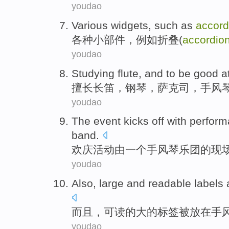
youdao
Various
widgets
,
such as
accord
各种
小部件
，
例如
折叠(
accordio
youdao
Studying
flute
, and to be good a
擅长长笛
，
钢琴
，萨克司，
手风
youdao
The
event
kicks off with perfo
band
.
欢庆
活动
由
一个
手风琴乐团的
现
youdao
Also
,
large
and
readable
labels
而且
，
可读
的
大
的
标签
被
放在
手
youdao