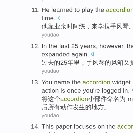
He
learned
to
play the
accordio
time
.
他
靠
业余
时间
练
，
来
学
拉
手风琴
youdao
In the last
25
years
, however,
th
expanded
again.
过去
的
25
年里
，
手风琴
的
风箱又
youdao
You name
the
accordion
widget
action
is
once
you
're logged
in.
将
这个
accordion
小
部件
命名为“
m
后
所有
动作发生
的
地方
。
youdao
This paper
focuses on
the
accor