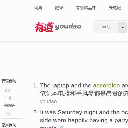
词典
翻译
有道精品课
云笔记
中英
有道 - 网易旗下搜索
双语例句
The laptop
and
the
accordion
ar
全部
笔记本
电脑
和
手风琴
都
是
昂贵
的
口语
youdao
书面语
It
was
Saturday
night
and the
oc
论文
side were
happily
having a party
原声例句