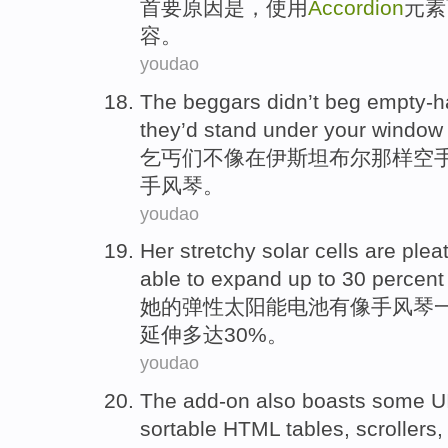
首要
原因
是
，
使用
Accordion
元素
容。
youdao
The beggars
didn’t
beg
empty-h
they’d
stand
under
your
window
乞丐
们不
像
在
伊斯坦布尔
那样空
手风琴
。
youdao
Her
stretchy
solar
cells
are
plea
able to
expand
up
to 30 percent
她
的
弹性
太阳能
电池
有
像
手风琴
延伸
多达
30%。
youdao
The
add-on
also
boasts
some
U
sortable
HTML
tables
,
scrollers