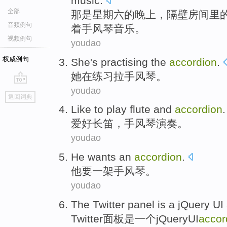
music
.
全部
那
是
星期六
的
晚上
，
隔壁
房间里
音频例句
着
手风琴音乐。
视频例句
youdao
权威例句
She
's practising
the
accordion
.
她
在
练习拉手风琴。
youdao
go
返回词典
top
Like
to play flute
and
accordion
.
爱好
长笛
，
手风琴演奏
。
youdao
He
wants
an
accordion
.
他
要
一
架手风琴
。
youdao
The Twitter
panel
is
a
jQuery
UI
Twitter
面板
是
一个
jQuery
UI
accor