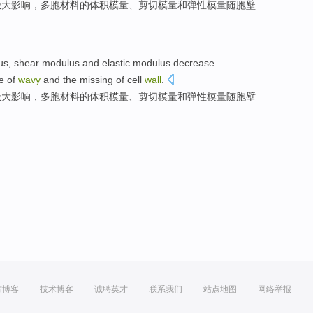
极大影响
，多胞材料
的
体积
模
量、
剪切
模量和
弹性
模量随胞壁
。
us
,
shear
modulus
and
elastic
modulus
decrease
e
of
wavy
and
the
missing
of
cell
wall
.
极大影响
，多胞材料
的
体积
模
量、
剪切
模量和
弹性
模量随胞壁
。
方博客
技术博客
诚聘英才
联系我们
站点地图
网络举报