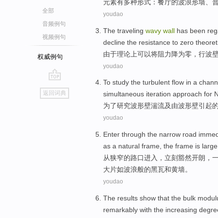
元素
有
多种
形式
：
餐厅
的波浪形
墙
、
全部
youdao
音频例句
The
traveling
wavy
wall
has been
reg
视频例句
decline the
resistance
to
zero
theoret
由于
理论上
可以
将
阻力
降为零
，
行
波
权威例句
youdao
To
study
the
turbulent
flow in a chan
go
返回词典
simultaneous
iteration approach for
N
top
为了
研究
波形
壁
湍流
及
由
波形壁引起
youdao
Enter through
the
narrow
road
immed
as
a
natural
frame
, the frame
is
large
从
狭窄
的
路口
进入
，
立刻
豁然开朗，
大片
如
波浪
般的黑瓦和
黄
墙。
youdao
The results show that the
bulk
modul
remarkably
with the
increasing
degre