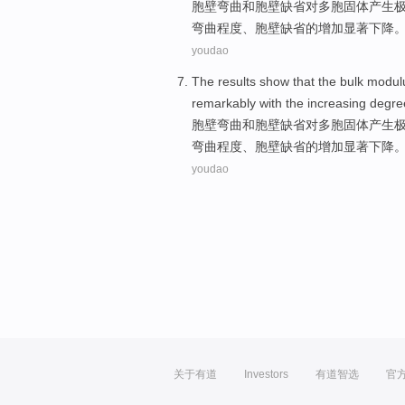
胞
壁弯曲
和
胞
壁缺省对多胞固体
产生
弯曲
程度
、胞壁缺省
的
增加
显著
下降
youdao
The results show that the
bulk
modul
remarkably
with the
increasing
degre
胞
壁弯曲
和
胞
壁缺省对多胞固体
产生
弯曲
程度
、胞壁缺省
的
增加
显著
下降
youdao
关于有道
Investors
有道智选
官