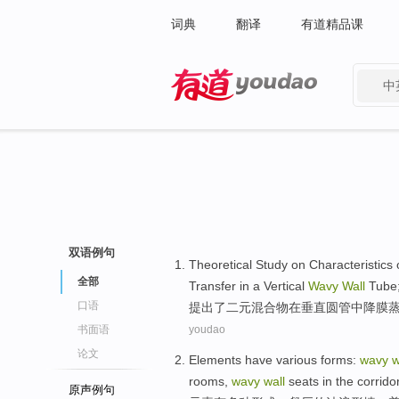
词典
翻译
有道精品课
中
有道 - 网易旗下搜索
双语例句
Theoretical Study
on
Characteristics
全部
Transfer
in
a
Vertical
Wavy
Wall
Tube
口语
提出
了二元混合物
在
垂直
圆管
中
降
膜
书面语
youdao
论文
Elements
have
various
forms
:
wavy
w
rooms
,
wavy
wall
seats
in
the
corrido
原声例句