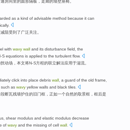
普通
房间
里的
圆形
隔板
，
走廊
的
墙壁
座椅
。
arded as a kind of advisable method
because
it
can
ically
.
壁
减阻
受到
了广泛关注。
nel
with
wavy
wall
and
its disturbance
field
,
the
-S
equations
is
applied
to the
turbulent
flow.
的
扰动
场
，
本文将N-S
方程
的
联立
解法
应用
于湍流。
iately
click into place
debris
wall
,
a
guard
of the
old
frame
,
such as
wavy
yellow
walls
and
black
tiles
.
一
段断瓦
残
墙
护住
的
旧
门框
，
正如
一个
自然
的
取景框
，
框
后
是
us
,
shear
modulus
and
elastic
modulus
decrease
e
of
wavy
and
the
missing
of
cell
wall
.