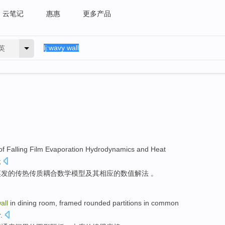
云笔记
惠惠
更多产品
英
of
Falling
Film
Evaporation Hydrodynamics
and
Heat
;
蒸发
的
传热
传质耦合数学模型及其相应的数值
解法
。
all
in
dining room
, framed
rounded
partitions
in
common
r
.