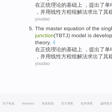
在
正统
理论
的
基础
上
，提出了
单
，并用线性方程组解法求出了其稳
youdao
The
master
equation
of the
sing
junction
(
TBTJ
)
model
is develo
theory
.
在
正统
理论
的
基础
上
，提出了
单
，并用线性方程组解法求出了其稳
youdao
关于有道
Investors
有道智选
官方博客
技术博客
诚聘英