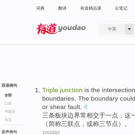
词典
翻译
有道精品课
云笔记
中英
有道 - 网易旗下搜索
双语例句
Triple
junction
is the
intersectio
全部
boundaries.
The
boundary
coul
口语
or
shear
fault.
书面语
三
条
板块
边界
常
相交
于一点，
这
论文
（简称三联点，
或
称
三节点
）。
youdao
原声例句