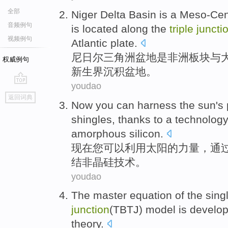
全部
Niger
Delta
Basin
is
a Meso-Ce
音频例句
is located along
the
triple
juncti
视频例句
Atlantic
plate.
尼日尔
三角洲
盆地
是
非洲
板块
与
权威例句
新生界
沉积
盆地。
youdao
go
返回词典
top
Now
you
can
harness
the sun
's
shingles
, thanks to a
technolog
amorphous
silicon
.
现在
您
可以
利用
太阳
的
力量
，
通
结
非晶
硅
技术
。
youdao
The
master
equation
of the
sing
junction
(
TBTJ
)
model
is develo
theory
.