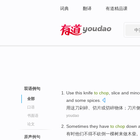
词典
翻译
有道精品课
中
有道 - 网易旗下搜索
双语例句
Use
this
knife
to
chop
,
slice
and
minc
全部
and
some
spices
.
口语
用
这
刀
剁碎
、
切片
或
切碎物体
；
刀片
书面语
youdao
论文
Sometimes
they
have
to
chop
down
有时
他们
不得不
砍
倒
一棵树
来
做木柴
原声例句