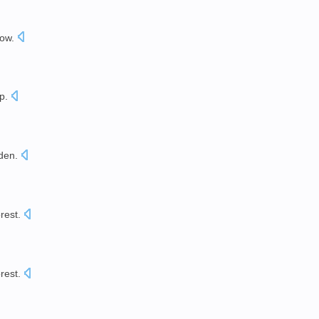
ow.
up
.
rden
.
orest
.
orest
.