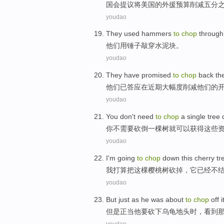
国会
提议
将
美国
的外援预算削减五分
youdao
They
used
hammers
to
chop
through
他们
用
锤子敲
穿
水泥块
。
youdao
They
have
promised
to
chop
back
the
他们
已
答应
在
近期
大幅度
削减
他们
的
youdao
You
don't
need
to
chop
a single tree
你
不
需要
砍倒
一棵树
就
可以
获得
这些
youdao
I
'm going
to
chop
down
this
cherry
tr
我
打算
把
这
棵樱桃
树
砍掉，
它
已经
不
youdao
But
just as
he
was about
to
chop
off
i
但是
正当
他
要
砍
下
乌龟
地头时，
看到
youdao