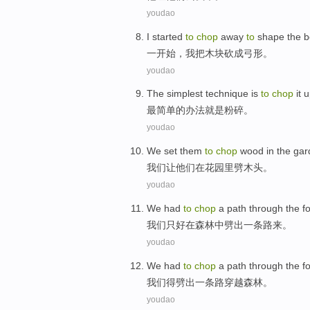
youdao
I
started
to
chop
away
to
shape
the b
一开始
，
我
把
木块砍成弓形。
youdao
The simplest
technique
is
to
chop
it 
最
简单的
办法
就是
粉碎。
youdao
We
set
them
to
chop
wood
in
the ga
我们
让
他们
在
花园里
劈
木头
。
youdao
We
had
to
chop
a
path
through the
f
我们
只好
在
森林中
劈出
一
条路
来。
youdao
We
had
to
chop
a
path
through the
f
我们
得
劈出
一
条路
穿越
森林
。
youdao