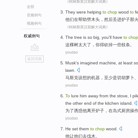
《柯林斯英汉双解大词典》
全部
They
were
helping
to
chop
wood
to
f
音频例句
他们
在
帮助
劈
木头
，然后丢
进
炉子
那
视频例句
《柯林斯英汉双解大词典》
权威例句
The
tree
is so
big
,
you
'll have
to
chop
这
棵树
太
大
了，
你
得
砍掉
一些
枝条
。
youdao
go
返回词典
top
Musk
's
imagined
machine
,
at least
s
lawn
.
马斯克
设想
的
机器
，
至少
是
切
胡萝卜
youdao
To
lure
him
away from
the stove
,
I
pi
the
other
end
of
the kitchen
island
.
为了
诱惑
他
离开
炉子
，
在
岛
式
厨房
操
youdao
He
set
them
to
chop
wood
.
他
让
他们
去
伐木
。