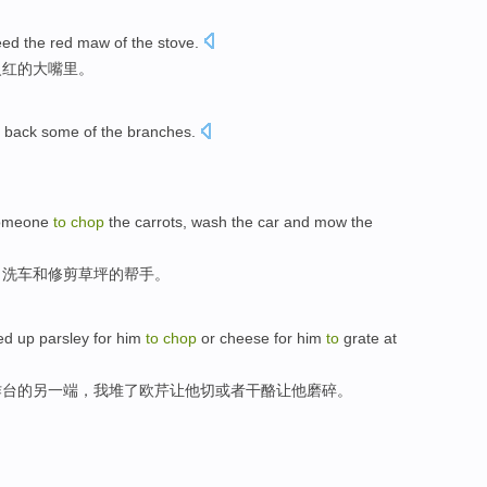
eed
the
red maw
of the
stove
.
火红
的
大嘴里。
back
some
of the branches
.
omeone
to
chop
the
carrots
,
wash the car
and
mow
the
、
洗车
和
修剪
草坪
的帮手。
led up
parsley for
him
to
chop
or
cheese
for
him
to
grate
at
作台的
另
一端
，
我
堆
了欧
芹
让
他
切
或者
干酪
让他
磨碎
。