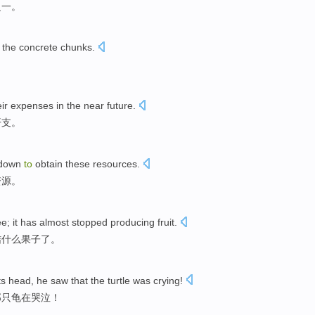
之一。
 the concrete chunks
.
ir
expenses
in
the near future
.
开支
。
 down
to
obtain
these
resources
.
资源
。
ee
;
it
has
almost stopped producing fruit
.
结什么果子了。
ts head, he
saw
that the
turtle
was crying
!
那
只龟
在
哭泣！