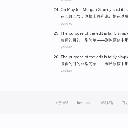
On
May
5th
Morgan Stanley
said
it
p
在
五月
五号
，
摩根士丹利
说
计划
在
以
youdao
The
purpose
of the
edit
is fairly
simpl
编辑
的
目的
非常
简单——删掉
原稿
中
youdao
The
purpose
of the
edit
is fairly
simpl
编辑
的
目的
非常
简单——删掉
原稿
中
youdao
关于有道
Investors
有道智选
官