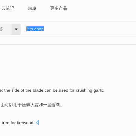
云笔记
惠惠
更多产品
英
e
; the
side
of the
blade
can be
used for
crushing
garlic
侧面
可以
用于
压
碎
大蒜
和
一些
香料
。
a tree
for
firewood
.
。