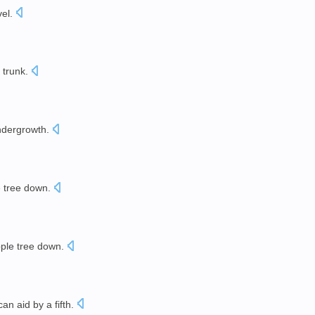
vel
.
s trunk
.
ndergrowth
.
 tree down
.
ple tree down
.
can
aid
by a fifth.