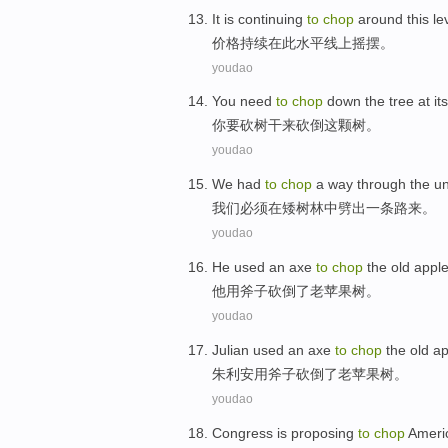
It is
continuing
to
chop
around
this
le
价格
持续
在
此
水平
线上
摇摆
。
youdao
You
need
to
chop
down
the
tree
at
it
你
要
砍
树干
来
砍倒
这
颗树
。
youdao
We
had
to
chop
a
way
through the
u
我们
必须
在
矮树林中劈出
一
条路来
。
youdao
He used
an axe
to
chop
the
old
apple
他用
斧子
砍
倒
了
老
苹果树
。
youdao
Julian
used
an axe
to
chop
the
old
ap
朱利安
用
斧子
砍
倒
了
老
苹果树
。
youdao
Congress
is proposing
to
chop
Ameri