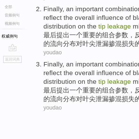
全部
Finally
,
an
important
combinatio
音频例句
reflect
the
overall
influence
of b
视频例句
distribution
on
the
tip
leakage
m
最后
提出
一个
重要
的
组合
参数
，
权威例句
的流向
分布
对
叶尖
泄漏
掺混
损失
youdao
go
返回词典
top
Finally
,
an
important
combinatio
reflect
the
overall
influence
of b
distribution
on
the
tip
leakage
m
最后
提出
一个
重要
的
组合
参数
，
的流向
分布
对
叶尖
泄漏
掺混
损失
youdao