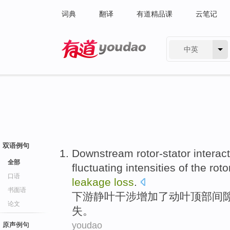
词典
翻译
有道精品课
云笔记
中英
有道 - 网易旗下搜索
双语例句
Downstream rotor-stator
interac
全部
fluctuating
intensities
of
the roto
口语
leakage
loss
.
书面语
下游
静叶干涉
增加
了
动叶
顶部间
论文
失。
youdao
原声例句