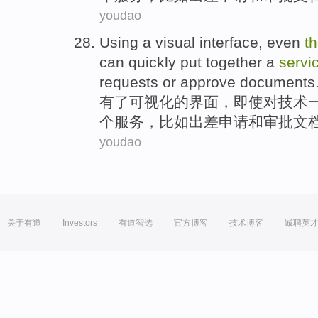
youdao
Using
a
visual
interface
,
even
t
can
quickly
put together
a
servi
requests
or
approve
documents
有
了
可视化
的
界面
，
即使
对
技术
个
服务
，比如
出差
申请
和
审批
文
youdao
关于有道
Investors
有道智选
官方博客
技术博客
诚聘英