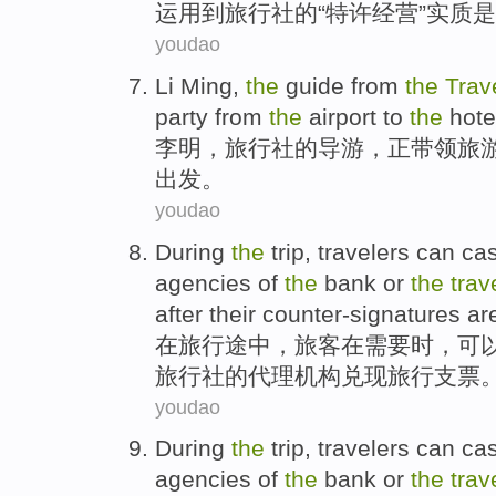
运用
到
旅行社
的“
特许经营
”实质
是
youdao
Li Ming
,
the
guide from
the
Trav
party
from
the
airport
to
the
hote
李明
，
旅行社
的
导游
，
正
带领
旅
出发。
youdao
During
the
trip
,
travelers
can
ca
agencies
of
the
bank
or
the
trav
after
their
counter-signatures ar
在
旅行
途中，
旅客
在
需要
时
，
可
旅行社
的
代理
机构
兑现
旅行支票
youdao
During
the
trip
,
travelers
can
ca
agencies
of
the
bank
or
the
trav