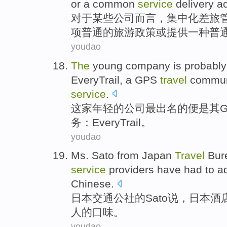
or
a common
service
delivery
ac
对于
某些
公司
而言，
集中化差旅
项
普通
的
旅游
政策
或
提供一种普
youdao
The
young
company
is probabl
EveryTrail
, a
GPS
travel
commun
service
.
这家
年轻
的
公司
最
出名
的便是其
务
：
EveryTrail
。
youdao
Ms. Sato
from
Japan
Travel
Bur
service
providers
have had to
a
Chinese.
日本
交通
公社
的
Sato说，
日本
酒
人
的
口味
。
youdao