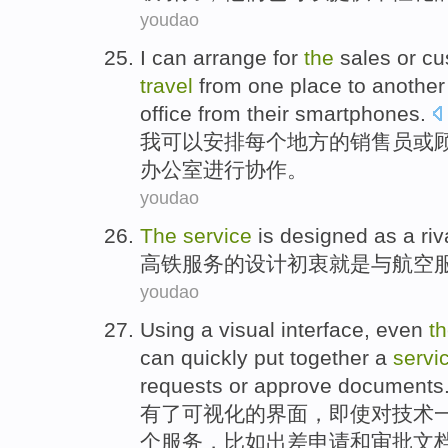
youdao
I
can
arrange for
the
sales
or
cu
travel
from
one
place
to another
office
from
their smartphones
.
我
可以
安排
每个
地方
的
销售员
或
办公室
进行协作
。
youdao
The
service
is
designed
as a
riv
高铁
服务
的
设计
初衷
就是
与航空
youdao
Using
a
visual
interface
,
even
t
can
quickly
put together
a
servi
requests
or
approve
documents
有
了
可视化
的
界面
，
即使
对
技术
个
服务
，比如
出差
申请
和
审批
文