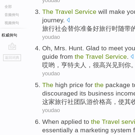
youdao
全部
The
Travel
Service
will make
yo
音频例句
journey.
视频例句
旅行
社会替
你
准备好旅行时随带
权威例句
youdao
Oh
,
Mrs.
Hunt
.
Glad to
meet
yo
go
guide from
the
Travel
Service
.
返回词典
top
哎哟
，
亨特
夫人
，很
高兴
见到
你
youdao
The
high
price
for
the
package
t
discouraged
its
business incom
这家旅行社团队
游
价格
高
，
使
其
youdao
When applied
to
the
Travel
serv
essentially
a
marketing
system