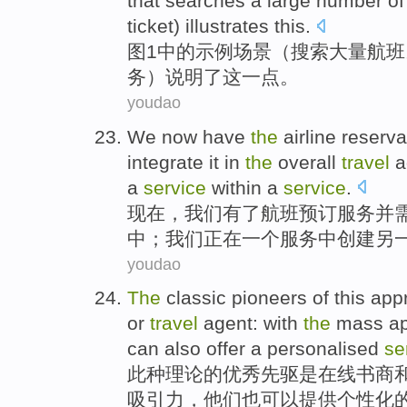
that
searches
a large number of
ticket
)
illustrates
this
.
图
1
中的
示例
场景
（
搜索
大量
航班
务
）
说明了
这
一点。
youdao
We
now
have
the
airline
reserva
integrate
it
in
the
overall
travel
a
a
service
within
a
service
.
现在
，
我们
有
了
航班
预订
服务
并
中
；我们
正在
一
个服务中
创建另
youdao
The
classic
pioneers
of
this ap
or
travel
agent
:
with
the
mass
a
can
also
offer
a
personalised
se
此种理论
的
优秀
先驱
是
在线
书商
吸引力
，
他们
也
可以
提供
个性化