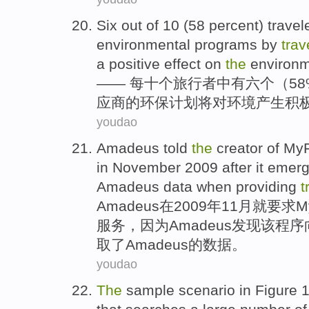
Six
out
of
10
(58 percent)
travel
environmental
programs
by
trav
a positive
effect
on
the
environ
—— 每
十个
旅行者
中
有六个
（5
应商
的
环保
计划
将
对
环境
产生
积
youdao
Amadeus
told
the
creator
of My
in
November
2009 after it emer
Amadeus
data
when
providing
t
Amadeus
在
2009年
11月
就要求MyF
服务
，因为Amadeus发现
该
程序
取
了Amadeus的
数据
。
youdao
The
sample
scenario
in
Figure