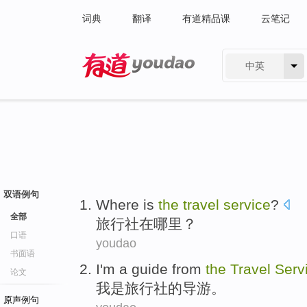
词典
翻译
有道精品课
云笔记
中英
有道 - 网易旗下搜索
双语例句
Where is
the
travel
service
?
全部
旅行社
在
哪里
？
口语
youdao
书面语
I'm
a
guide from
the
Travel
Serv
论文
我
是旅行社
的
导游
。
原声例句