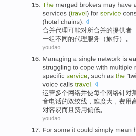
The
merged
brokers
may
have
services
(
travel
) for
service
con
(
hotel
chains
).
合并
代理
可能
对所合并
的
提供者
一
组
不同
的
代理
服务
（
旅行
）。
youdao
Managing
a single
network
is ea
struggling to cope
with
multiple
specific
service
,
such as
the
"
tw
voice
calls
travel
.
运营
多个
网络
并使
每个
网络
针对
音
电话的双
绞线
，难度大，费用
对
容易
而且
费用
偏低。
youdao
For
some
it
could
simply
mean
h