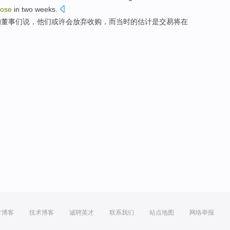
lose
in
two
weeks
.
的
董事们
说，他们
或许会
放弃
收购
，
而
当时
的
估计是交易
将
在
方博客
技术博客
诚聘英才
联系我们
站点地图
网络举报