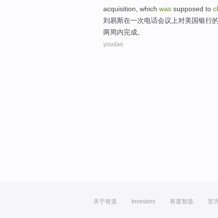
acquisition
,
which
was
supposed
to
c
刘易斯
在
一次
电话
会议上
对
美国
银行
两
周内完成
。
youdao
关于有道
Investors
有道智选
官