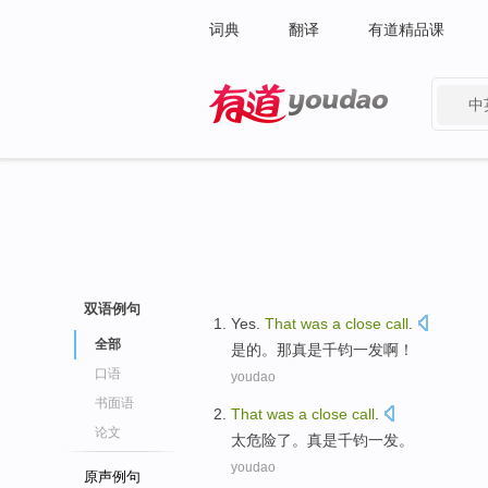
词典
翻译
有道精品课
中
有道 - 网易旗下搜索
双语例句
Yes
.
That
was
a
close
call
.
全部
是的
。
那
真是
千钧一发
啊！
口语
youdao
书面语
That
was
a
close
call
.
论文
太危险
了。
真是
千钧一发。
youdao
原声例句