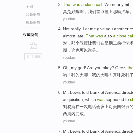
That
was
a
close
call
.
We
nearly
hit
t
全部
真是
好险啊，
我们
差点
撞上
那
辆汽车
音频例句
youdao
视频例句
Not really.
Let
me give you another 
权威例句
almost
late
.
That
was
also
a
close
cal
对，
那个
教授
让
我们
在
星期二前
把
学
期
，
这
也
可以说是。
go
返回词典
youdao
top
Oh
,
my
god
! Are you okay?
Geez
,
tha
哟
！
我
的
天
哪！我的
天
哪！
真
吓死我
youdao
Mr. Lewis told
Bank
of
America
direct
acquisition
,
which
was
supposed
to
c
刘易斯
在
一次
电话
会议上
对
美国
银行
两
周内完成
。
youdao
Mr. Lewis told
Bank
of
America
direct