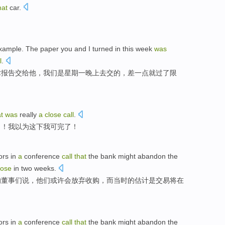
hat
car
.
。
example. The
paper
you
and I
turned
in
this
week
was
l
.
术
报告
交给他
，我们
是
星期一
晚上去交的，
差一点
就过了
限
t
was
really
a
close
call
.
了！我
以为
这
下我可完了！
ors
in
a
conference
call
that
the
bank
might
abandon
the
lose
in
two
weeks
.
的
董事们
说，他们
或许会
放弃
收购
，
而
当时
的
估计是交易
将
在
ors
in
a
conference
call
that
the
bank
might
abandon
the