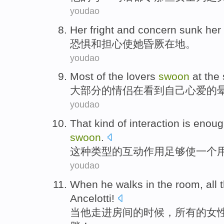
youdao
Her
fright
and
concern
sunk her
恐惧
和
担心
使
她
昏厥
在
地
。
youdao
Most
of
the
lovers
swoon
at
the
大部分
的
情侣
在
看到
自己
心爱
的
youdao
That
kind
of
interaction
is enou
swoon
.
这种
类型
的
互动作用
足够
使
一个
youdao
When
he
walks in
the
room
,
all
t
Ancelotti
!
当
他
走进
房间
的时候，
所有
的
女