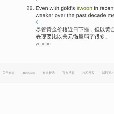
Even
with
gold
's
swoon
in recen
weaker
over the past
decade
me
尽管
黄金
价格
近日
下挫，但
以
黄
表现
要比
以
美元
衡量
弱
了
很多
。
youdao
关于有道
Investors
有道智选
官方博客
技术博客
诚聘英