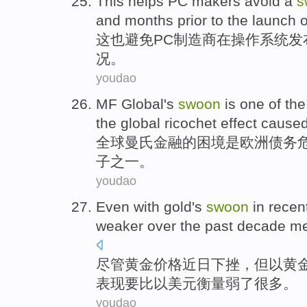
This
helps
PC
makers
avoid a
s
and months prior to the
launch
o
这
也避免
PC
制造商
在
操作
系统
发
况。
youdao
MF
Global
's
swoon
is
one of
the
the global ricochet
effect
cause
全球
曼氏金融
的
困境
是
欧洲
债务
子
之一
。
youdao
Even
with
gold
's
swoon
in recen
weaker
over the past
decade
me
尽管
黄金
价格
近日
下挫，但
以
黄
表现
要比
以
美元
衡量
弱
了
很多
。
youdao