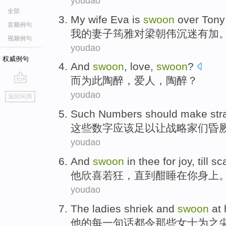
youdao
全部
My
wife
Eva
is
swoon
over Tony
音频例句
我
的
妻子
筠雅
对
梁朝伟沉迷有加
视频例句
youdao
权威例句
And
swoon
,
love
,
swoon
?
而
为此
陶醉
，
爱人
，陶醉？
go
youdao
返回词典
top
Such
Numbers
should
make
str
这些
数字
应该
足以
让
战略家们
昏
youdao
And
swoon
in
thee
for joy
,
till
sca
他
欣喜若狂
，直到酣睡
在
你
身上
youdao
The ladies
shriek
and
swoon
at
他
的
每
一句话都令
那些
女士为之