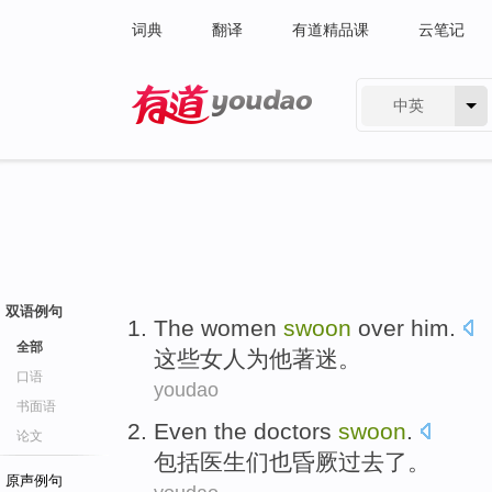
词典
翻译
有道精品课
云笔记
中英
有道 - 网易旗下搜索
双语例句
The
women
swoon
over
him
.
全部
这些
女人
为
他
著
迷
。
口语
youdao
书面语
Even
the doctors
swoon
.
论文
包括
医生
们
也昏厥过去了
。
原声例句