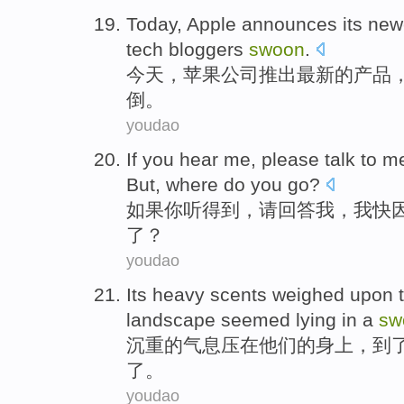
Today
,
Apple
announces its
new
tech
bloggers
swoon
.
今天
，
苹果公司
推出
最新
的
产品
倒
。
youdao
If
you
hear me
,
please
talk to
m
But
, where do
you
go?
如果
你
听
得到，
请
回答
我
，
我
快
了？
youdao
Its heavy
scents
weighed
upon
landscape
seemed
lying in a
sw
沉重
的
气息
压
在
他们
的身上，到
了。
youdao