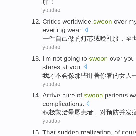
胖！
youdao
Critics
worldwide
swoon
over
m
evening wear.
一件
自己
做
的
灯芯绒
晚礼服，
全
youdao
I'm
not going
to
swoon
over
you
stares at
you.
我
才
不会
像
那些
盯
著
你
看的
女人
youdao
Active
cure
of
swoon
patients
w
complications
.
积极
救治
晕厥
患者
，
对
预防
并发
youdao
That
sudden
realization
,
of cour