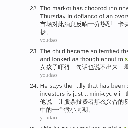
The
market
has cheered
the
ne
Thursday
in
defiance
of
an over
市场
对此
消息
反响十分热烈，
卡
扬
。
youdao
The child
became so
terrified
th
and
looked
as
though about
to
女孩子
吓得一句话
也说不出来，
youdao
He
says
the
rally
that has been
investors
is just
a
mini-cycle
in
t
他
说
，
让
股票
投资者
那么
兴奋的
中的
一个
微小周期。
youdao