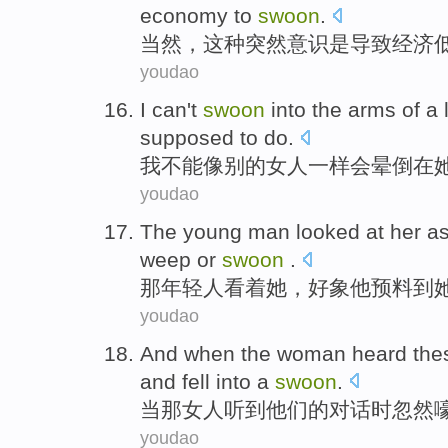
economy
to
swoon
.
当然
，
这种
突然
意识
是
导致
经济
youdao
I
can't
swoon
into
the
arms
of
a
supposed to do.
我
不能
像
别的
女人
一样会
晕倒
在
youdao
The
young man
looked at
her
as
weep
or
swoon
.
那
年轻人
看着
她
，
好象
他
预料
到
youdao
And when
the
woman
heard
the
and fell into
a
swoon
.
当
那
女人
听到
他们
的对话时忽然
youdao