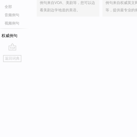
例句来自VOA、美剧等，您可以边
例句来自权威英文
全部
看美剧边学地道的美语。
等，提供最专业的
音频例句
视频例句
权威例句
go
返回词典
top