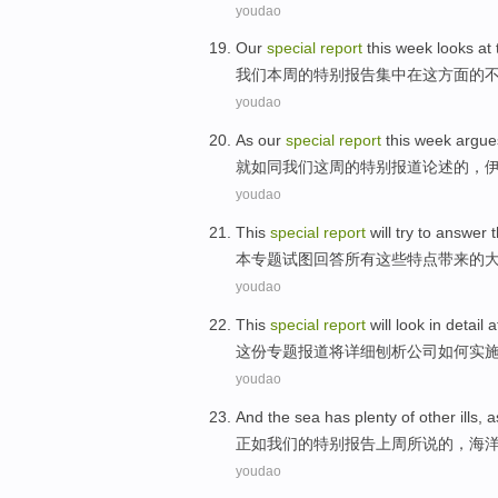
youdao
Our
special
report
this week
looks
at
我们
本周
的
特别
报告
集中
在
这
方面
的
youdao
As
our
special
report
this
week
argue
就如同
我们
这
周
的
特别
报道
论述
的，
youdao
This
special
report
will
try to
answer
本
专题
试图
回答
所有
这些
特点带来
的
youdao
This
special
report
will
look in detail
a
这份
专题
报道
将
详细
刨析
公司
如何
实
youdao
And
the sea
has
plenty
of
other
ills
,
a
正如
我们
的
特别
报告
上周
所说
的，
海
youdao