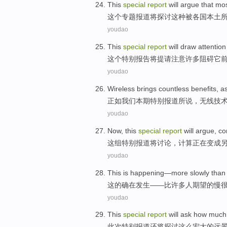
This
special
report
will
argue
that
mo
这个
专题
报道
将
探讨
这种
被各国
本土
youdao
This
special
report
will
draw
attention
这个
特别
报告
将
提请
注意
许多
阻碍
它
youdao
Wireless
brings
countless
benefits
,
a
正如
我们
本期
特别
报道
所说，
无线技
youdao
Now,
this
special
report
will
argue
,
co
这
组特别
报道
将
讨论
，
计算
正在
变成
youdao
This
is happening
—
more slowly
than
这
的确
在发生——
比
许多人
期望
的慢
youdao
This
special
report
will
ask
how much
此次
特别
报道
还将
探讨
这么
宏大
的
远