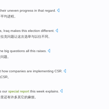
their uneven
progress
in
that
regard
.
不
平均
进程
。
s
,
Iraq
makes
this
election
different
.
伊拉克问题
让
这次
选举与以往
不同
。
the
big
questions
all
this
raises
.
大
问题
。
t
how
companies
are
implementing
CSR
.
施
CSR
。
s
our
special
report
this week
explains
.
洋
里
还有
许多
其它
的
麻烦
。