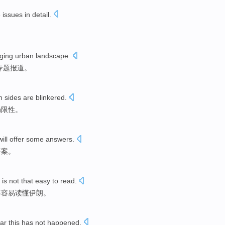
e
issues
in detail
.
。
ging
urban
landscape
.
专题
报道
。
h
sides
are blinkered
.
局限性。
will
offer
some
answers
.
答案。
is not
that
easy to
read
.
不
容易
读懂
伊朗
。
far
this
has not
happened
.