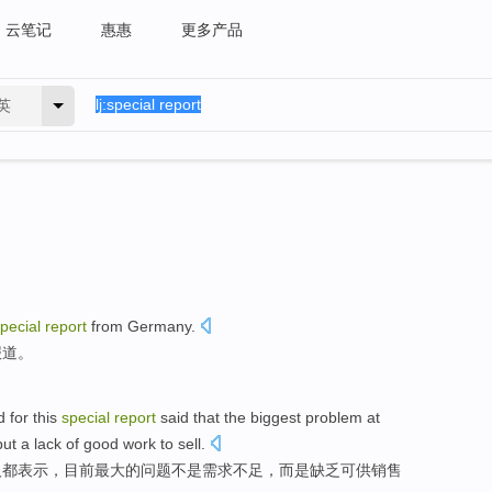
云笔记
惠惠
更多产品
英
pecial
report
from
Germany
.
报道
。
d
for this
special
report
said
that the
biggest
problem
at
but
a
lack
of
good
work
to sell
.
人都
表示
，
目前
最大
的
问题
不是
需求
不足
，
而是
缺乏
可供销售