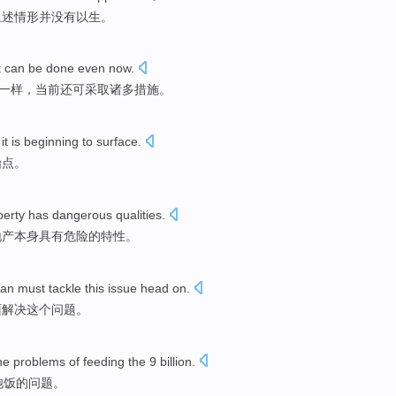
上述
情形并
没有
以生。
t
can be
done
even
now
.
一样，
当前
还
可
采取
诸多
措施。
e
it
is
beginning
to surface
.
始
点。
perty
has
dangerous
qualities
.
地产
本身
具有
危险的
特性
。
pan
must
tackle
this
issue
head on.
面解决
这个
问题
。
he
problems
of feeding
the 9 billion.
饱饭的
问题
。