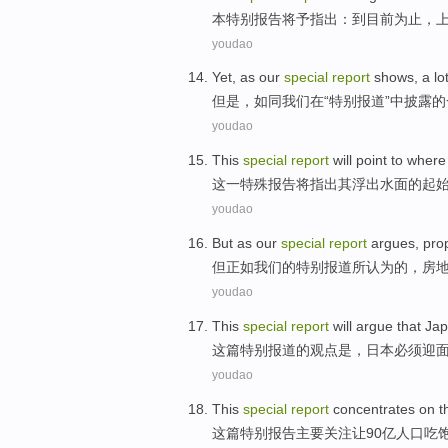
本
特别
报告
将
予
指出
：到目前
为止
，
youdao
Yet
,
as
our
special
report
shows
, a
lo
但是
，
如同
我们
在“
特别
报道”中
披露
的
youdao
This
special
report
will
point to
wher
这
一
特殊
报告
将
指出
其
浮出
水面的
起
youdao
But
as
our
special
report
argues
,
pro
但
正如
我们
的特别
报道
所
认为
的，
房
youdao
This
special
report
will argue
that
Ja
这
篇
特别
报道
的
观点
是，
日本
必须
迎
youdao
This
special
report
concentrates on
t
这
篇
特别
报告
主要
关注
让90亿
人口
吃