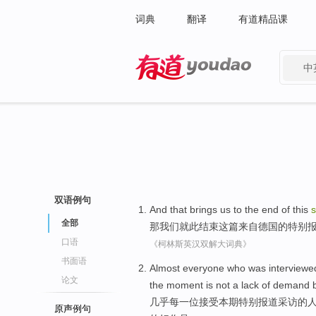
词典
翻译
有道精品课
中
有道 - 网易旗下搜索
双语例句
And that
brings
us
to the
end
of
this
s
全部
那
我们
就此结束
这
篇
来自
德国
的
特别
口语
《柯林斯英汉双解大词典》
书面语
Almost
everyone
who was interviewe
论文
the
moment
is not
a
lack
of
demand
几乎
每
一
位
接受本期
特别
报道
采访
的
原声例句