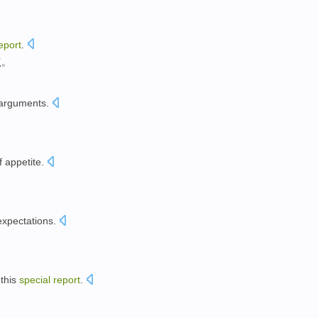
eport
.
点。
 arguments
.
f
appetite
.
expectations
.
this
special
report
.
。