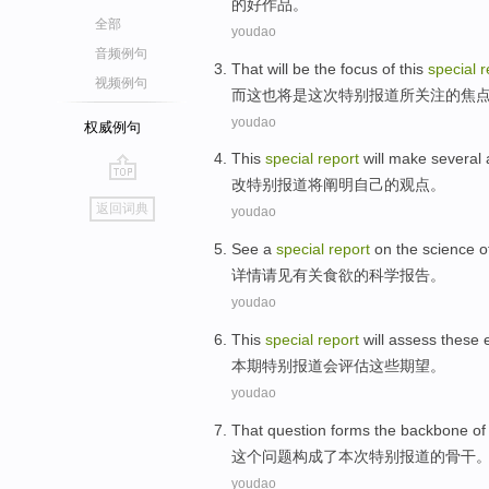
的
好
作品。
全部
youdao
音频例句
That
will
be
the
focus
of
this
special
r
视频例句
而这
也将
是
这次
特别
报道
所
关注
的
焦
youdao
权威例句
This
special
report
will
make several
改
特别
报道
将
阐明
自己的观点。
go
返回词典
youdao
top
See
a
special
report
on the
science
o
详情
请见
有关食欲
的
科学
报告
。
youdao
This
special
report
will
assess
these
本期
特别
报道
会
评估
这些
期望。
youdao
That
question
forms
the
backbone
of
这个
问题
构成
了
本次
特别
报道
的
骨干
youdao