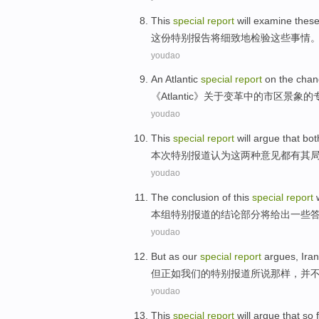
This
special
report
will
examine
thes
这份
特别
报告
将
细致
地
检验
这些
事情
youdao
An Atlantic
special
report
on
the
chan
《
Atlantic
》
关于
变革中的
市区
景象
的
youdao
This
special
report
will argue
that
bot
本次
特别
报道
认为
这
两种
意见都
有
其
youdao
The
conclusion
of this
special
report
本组
特别
报道
的
结论
部分
将
给出
一些
youdao
But
as
our
special
report
argues
,
Iran
但
正如
我们
的
特别
报道
所说那样
，
并
youdao
This
special
report
will
argue that
so 