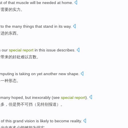
st
of that
muscle
will be
needed
at
home
.
所需要
的
实力
。
 to
the
many
things
that stand
in
its
way
.
前进
的
东西
。
s
our
special
report
in this issue describes
.
术
带来
的
好处
难以言
数
。
mputing
is taking on
yet another
new
shape
.
另
一种形态。
many
hoped
,
but
inexorably
(
see
special
report
).
很多
，
但是
势不可挡
（
见
特别报道）。
of
this
grand
vision
is likely
to
become
reality
.
景当中
有
多少
能够
能为现实
。