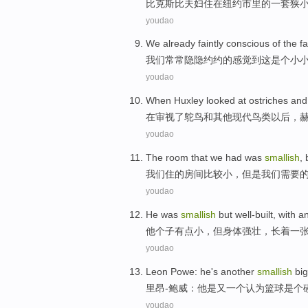
比克斯比夫妇
住
在
纽约
市里
的一
套狭
youdao
We
already
faintly
conscious
of the
fa
我们
常常隐隐约约
的
感觉到
这
是个
小
youdao
When
Huxley
looked at
ostriches
and
在
审视
了
鸵鸟
和
其他
现代
鸟类
以后，
youdao
The
room
that
we
had
was
smallish
,
我们
住
的
房间
比较
小，
但是
我们需要
youdao
He
was
smallish
but
well-built
, with 
他
个子
有点小，
但
身体
强壮
，长着一
youdao
Leon
Powe
:
he
's
another
smallish
bi
里昂
-鲍威
：
他
是
又一个
认为
篮球
是个
youdao