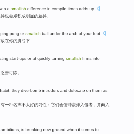
ven a
smallish
difference
in
compile
times
adds up.
差异
也会累积成明显的差异。
,
ping pong
or
smallish
ball
under the
arch
of
your
foot
.
球
放在
你
的
脚
弓
下
；
ting start-ups or
at
quickly
turning
smallish
firms
into
国
乏善可陈。
habit
:
they
dive-bomb
intruders
and
defecate
on
them
as
们
有
一种名声不太好的
习性
：它们会
俯冲
轰炸
入侵者
，并向入
g
ambitions
, is breaking
new
ground
when
it comes
to