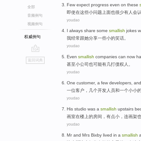
Few
expect
progress
even
on
these
全部
即使
在
这些
小
问题
上面也
很少有人
会
音频例句
youdao
视频例句
I
always
share
some
smallish
jokes
w
权威例句
我
经常
跟
她
分享
一
些小
的
笑话
。
youdao
go
Even
smallish
companies
can
now h
返回词典
top
甚至
小
公司
也可能
有
几打
债权人
。
youdao
One
customer
,
a
few
developers
,
an
一
位
客户
，几个
开发
人员
和
一个
小小
youdao
His
studio
was a
smallish
upstairs
be
画室
在楼上
的
房间
，
有点
小，
连
画架
youdao
Mr and Mrs Bixby
lived
in
a
smallish