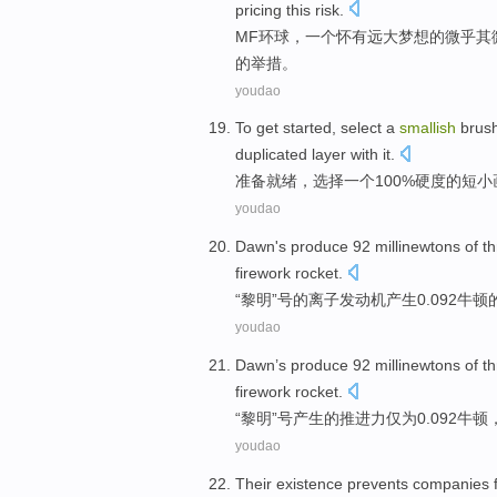
pricing this
risk
.
MF
环球，
一个
怀有远大
梦想
的微乎其
的
举措。
youdao
To
get
started,
select
a
smallish
brus
duplicated
layer
with
it
.
准备
就绪，
选择
一个
100%
硬度
的
短小
youdao
Dawn
's
produce
92 millinewtons
of
th
firework
rocket
.
“
黎明
”号
的
离子发动机
产生
0.092牛顿
youdao
Dawn
’s
produce
92 millinewtons
of
th
firework
rocket
.
“
黎明
”号
产生
的
推进
力仅为0.092牛顿
youdao
Their
existence
prevents
companies f