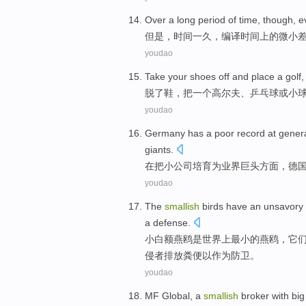
Over
a
long
period
of
time
,
though
,
e
但是
，
时间
一
久
，
编译
时间
上
的
微小
youdao
Take your
shoes
off
and
place
a
golf
脱了
鞋
，
把
一个
高尔夫
、
乒乓球
或
小
youdao
Germany
has a poor record at genera
giants
.
在
把
小
公司
培育
为
业界
巨头
方面，
德
youdao
The
smallish
birds
have
an unsavory
a
defense
.
小
白额燕鸥是世界
上
最小的燕鸥，
它
侵者排放
粪便
以作为防卫。
youdao
MF
Global,
a
smallish
broker with bi