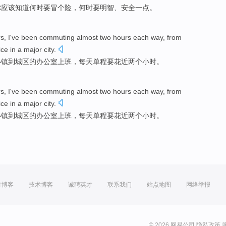
你
应该
知道
何时
要
冒个险，何时要明智、
安全一点
。
rs
,
I
've been
commuting
almost
two
hours
each way,
from
ice
in a major city
.
小镇
到
城区
的
办公室
上班
，每天单程要花
近
两个
小时
。
rs
,
I
've been
commuting
almost
two
hours
each way,
from
ice
in a major city
.
小镇
到
城区
的
办公室
上班
，每天单程要花
近
两个
小时
。
方博客
技术博客
诚聘英才
联系我们
站点地图
网络举报
© 2026 网易公司
隐私政策