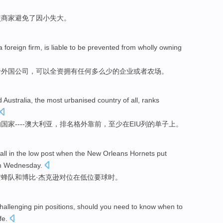
使商家
避免
了
因小失大
。
a
foreign
firm
, is liable
to be prevented
from
wholly
owning
个
外国
公司
，
可以
全资
拥有
任何多么少的
企业
或者
农场。
d
Australia
, the
most urbanised
country
of
all,
ranks
的
国家
----
澳大利亚
，
排名
格外靠前，
至少
在
EIU列的单子上。
all
in the low post
when
the
New Orleans
Hornets
put
 Wednesday.
黄蜂队
和
博比
·
杰克逊
对位
在
低位要
球
时
。
hallenging pin
positions
,
should
you
need
to
know
when
to
fe
.