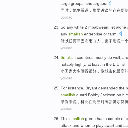
large
groups
,
she
argues
.
同时，
她
争辩道，
集团
诉讼的
存在
促
youdao
So
any
white Zimbabwean
,
let alone
any
smallish
enterprise
or
farm
.
所以
任何
津巴布韦
白人
，更
不用说
一
youdao
Smallish
countries
mostly
do
well
, an
notably highly,
at least
in
the
EIU
list.
小
国家
大多
做
得很好
，像城市化
最高
youdao
For instance
,
Bryant
demanded
the b
smallish
guard Bobby
Jackson
on
him
举例
来说，
科比
在周三
对阵
新奥尔良
youdao
This
smallish
green
has
a couple
of
c
attack and when to play swart and
sa