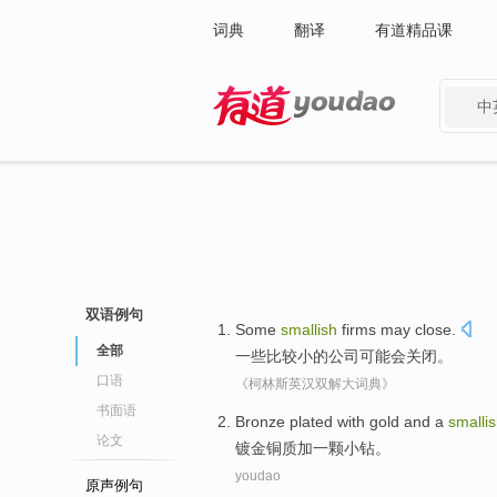
词典
翻译
有道精品课
中
有道 - 网易旗下搜索
双语例句
Some
smallish
firms
may
close
.
全部
一些
比较小
的
公司
可能会
关闭
。
口语
《柯林斯英汉双解大词典》
书面语
Bronze
plated with gold
and
a
smalli
论文
镀金
铜质加
一
颗小钻。
youdao
原声例句