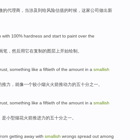
微的代理商，
当
涉及
到
给风险估值的时候，这家公司做出
新
h
with 100%
hardness
and
start to
paint
over
the
画笔
，
然后
用
它
在
复制的
图层
上
开始
绘制
。
rust
,
something like
a fiftieth
of
the amount in
a
smallish
的
推力
，
就
像
一个
较小
烟火
火箭推动力的五十分之一。
rust
, something like a fiftieth
of
the amount in
a
smallish
，是
小型
烟花火箭推进力
的
五十分之一。
rom getting away with
smallish
wrongs
spread out among