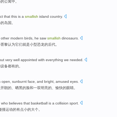
小
的
公寓
中
。
ct that
this
is a
smallish
island country
.
小的岛国。
other
modern
birds
, he saw
smallish
dinosaurs
.
赫
胥黎
认为它们就是小型
恐龙
的后代。
but
very well appointed with everything
we
needed
.
的设备都
有的
。
an open,
sunburnt
face,
and
bright
,
amused
eyes
.
张开朗的、
晒
黑的脸
和
一双
明亮
的、愉快的眼睛。
g who
believes that
basketball
is a
collision
sport
.
碰撞
运动的
有点小
的大个。