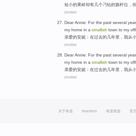
短小
的
果岭却
有
几个
刁钻的旗杆
位
，
youdao
Dear
Annie
:
For
the past
several yea
my home in a
smallish
town
to
my
off
亲爱的
安妮
：
在
过去
的
几年
里，
我
从
youdao
Dear
Annie
:
For
the past
several yea
my home in a
smallish
town
to
my
off
亲爱的
安妮
：
在
过去
的
几年
里，
我
从
youdao
关于有道
Investors
有道智选
官