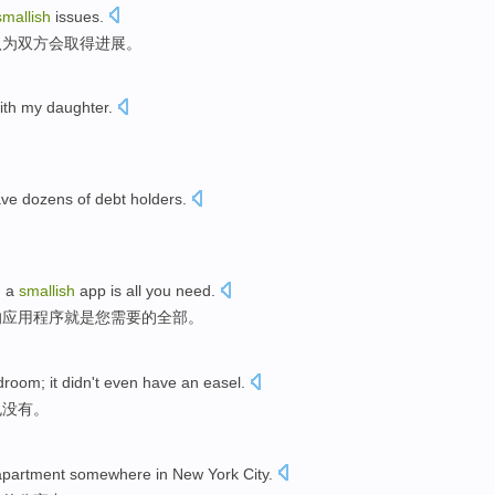
smallish
issues
.
认为双方会
取得进展
。
ith
my daughter.
ave
dozens
of
debt holders
.
d
a
smallish
app
is
all
you
need
.
的
应用程序
就是
您
需要的
全部
。
droom
;
it
didn't
even
have an easel
.
也
没有
。
apartment
somewhere
in
New York City
.