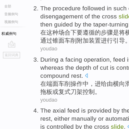
全部
The
procedure
followed
in
such
音频例句
disengagement
of the cross
slid
视频例句
then
guided
by the
taper-turning
在
这种
场合下
要
遵循
的
步骤
是
将
权威例句
通过
锥面
车削附加装置
进行引导
youdao
go
返回词典
top
During
a facing
operation
,
feed
whereas
the depth of cut
is
cont
compound
rest
.
在
端面车削
操作
中，
进
给
由
横向
拖板
或
复式刀架
控制
。
youdao
The axial
feed
is
provided
by
th
rest,
either manually
or
automati
is
controlled
by
the
cross
slide
.