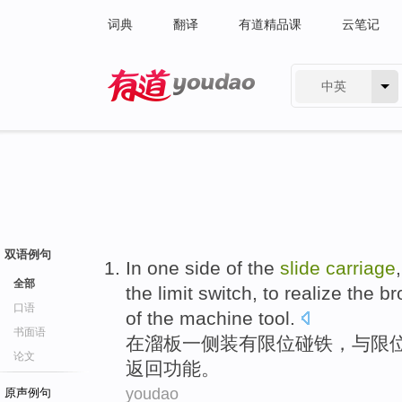
词典
翻译
有道精品课
云笔记
中英
有道 - 网易旗下搜索
双语例句
In
one side of the
slide
carriage
全部
the limit
switch
, to
realize
the br
口语
of
the
machine tool
.
书面语
在
溜板
一侧
装有
限位
碰铁，
与
限
论文
返回
功能
。
youdao
原声例句