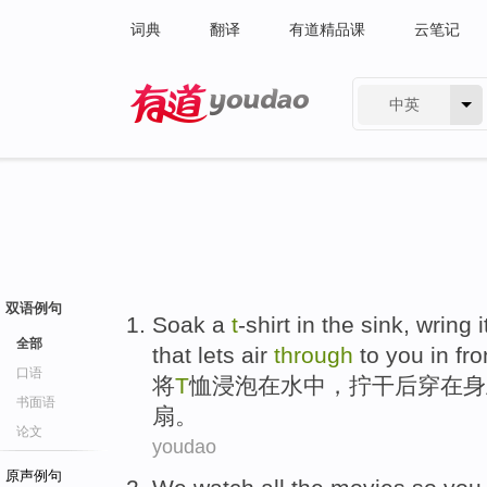
词典
翻译
有道精品课
云笔记
中英
有道 - 网易旗下搜索
双语例句
Soak
a
t
-shirt
in
the sink
,
wring i
全部
that lets
air
through
to you in fr
口语
将
T
恤
浸泡
在
水中
，
拧
干后穿在身
书面语
扇。
论文
youdao
原声例句