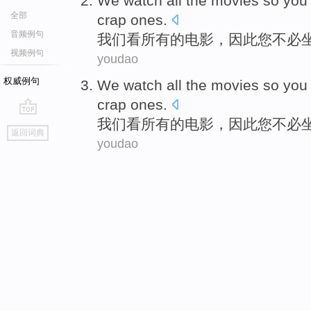
We
watch
all
the
movies
so
you
全部
crap
ones.
音频例句
我们
看
所有
的
电影
，
因此
您
不必
视频例句
youdao
权威例句
We
watch
all
the
movies
so
you
crap
ones.
我们
看
所有
的
电影
，
因此
您
不必
go
返回词典
top
youdao