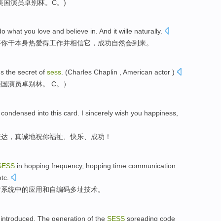
美国
演员
卓别林
。C。)
do
what
you
love
and
believe in
. And
it
wille
naturally
.
要
你
干
本身
热爱
得工作
并
相信
它
，成功自然会到来。
's
the
secret
of
sess
. (Charles
Chaplin
,
American
actor
)
美国
演员
卓别林
。 C。）
 condensed
into
this
card
.
I sincerely
wish
you
happiness
,
表达，
真诚
地
祝
你
福祉、
快乐
、
成功
！
SESS
in
hopping
frequency
,
hopping
time communication
etc
.
时
系统
中的
应用
和
自编码
多
址
技术。
s
introduced
. The
generation
of
the
SESS
spreading
code