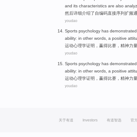
and its
characteristics
are also analy
然后
详细介绍
了
自
编码
直接序列
扩频
youdao
Sports
psychology
has demonstrated
ability
: in
other words
, a
positive
attit
运动
心理学
证明
，
赢得
比赛，
精神
力
youdao
Sports
psychology
has demonstrated
ability
: in
other words
, a
positive
attit
运动
心理学
证明
，
赢得
比赛，
精神
力
youdao
关于有道
Investors
有道智选
官