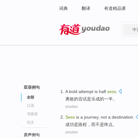
词典
翻译
有道精品课
中
有道 - 网易旗下搜索
双语例句
A bold
attempt
is
half
sess
.
全部
勇敢
的
尝试
是
乐成的
一半
。
口语
youdao
书面语
Sess
is
a journey
,
not
a destination
.
论文
成功
是
路程
，
而不是
终点
。
youdao
原声例句