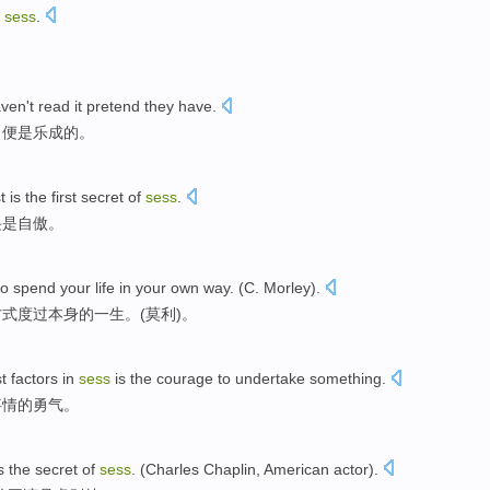
sess
.
ven't
read
it pretend they have.
，便是乐成的。
st
is
the first
secret
of
sess
.
诀
是
自傲
。
to
spend
your
life
in your
own
way
. (C.
Morley
).
方式
度过本身的
一生
。(
莫利
)。
t
factors
in
sess
is
the
courage
to undertake
something
.
事情
的
勇气
。
s
the secret
of
sess
. (
Charles Chaplin
,
American
actor
).