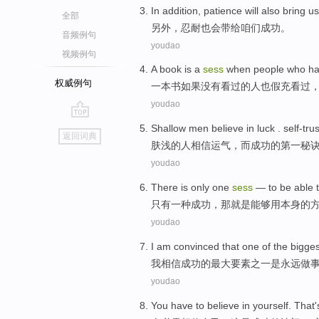
In addition
,
patience
will
also
bring
us
全部
另外
，
忍耐
也
会
带给
咱们
成功
。
音频例句
youdao
视频例句
A
book
is
a
sess
when
people who
ha
权威例句
一
本书
如果
没有
看过
的
人
也
假充
看过
youdao
go
Shallow
men
believe in
luck
. self-tru
返回词典
top
肤浅
的
人
相信
运气
，而成功的
第一
秘
youdao
There
is
only
one
sess
—
to be able 
只有
一种
成功，
那
就是
能够
用
本身
的
youdao
I
am
convinced
that one
of
the
bigges
我
相信
成功
的
最大
要素
之一
是
永远做
youdao
You have to
believe in
yourself
.
That
'