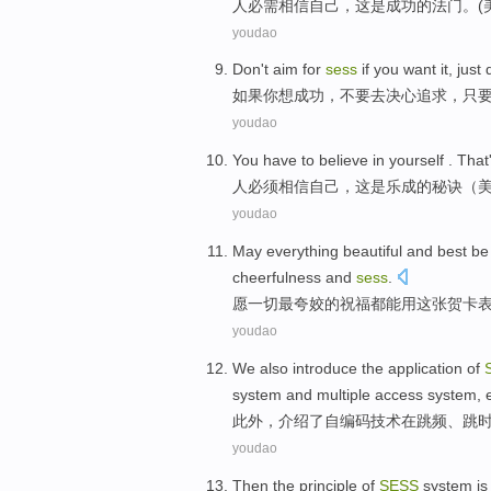
人必需
相信
自己
，
这
是
成功
的
法门
。(
youdao
Don't
aim
for
sess
if
you
want
it,
just
如果
你
想
成功
，
不要
去
决心追求，
只
youdao
You
have to
believe in
yourself
.
That
人
必须
相信
自己
，
这
是
乐成
的
秘诀
（
youdao
May
everything
beautiful and
best
be
cheerfulness and
sess
.
愿
一切
最
夸姣的祝福都
能用
这
张贺卡
youdao
We also
introduce
the
application
of
system
and
multiple
access
system,
此外
，
介绍
了
自编码技术
在
跳
频
、跳
youdao
Then
the
principle
of
SESS
system i