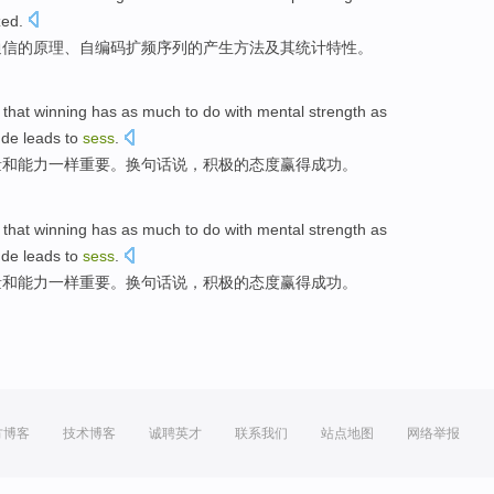
zed.
通信
的
原理
、自编码扩频序列的
产生
方法
及其
统计
特性
。
that
winning
has
as
much to do
with
mental
strength
as
ude
leads to
sess
.
量
和
能力
一样
重要。换
句
话说，
积极
的
态度
赢得成功。
that
winning
has
as
much to do
with
mental
strength
as
ude
leads to
sess
.
量
和
能力
一样
重要。换
句
话说，
积极
的
态度
赢得成功。
方博客
技术博客
诚聘英才
联系我们
站点地图
网络举报