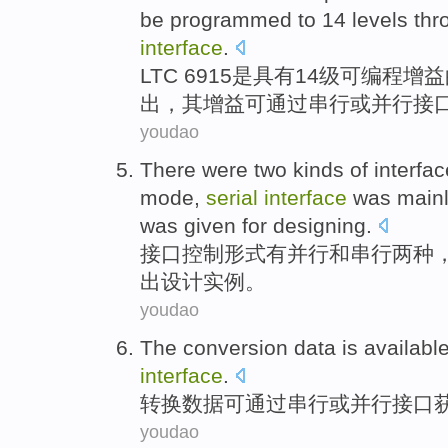
be
programmed to
14
levels
thr
interface
.
LTC
6915
是
具有
14
级
可编程
增益
出
，
其
增益
可
通过
串行
或
并行
接
youdao
There were
two
kinds of
interfa
mode
,
serial
interface
was mainl
was
given for
designing
.
接口
控制
形式
有
并行
和
串行
两
种
出
设计
实例
。
youdao
The conversion
data
is availabl
interface
.
转换
数据
可
通过
串行
或
并行
接口
youdao