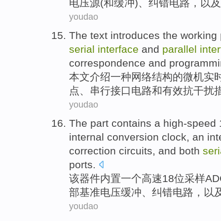
电压源
(
和
缓冲
)、
纠错
电路
，
以及
youdao
The text
introduces
the
working
serial
interface
and
parallel
inte
correspondence
and
programmi
本文
介绍
一种网络结构
的
微机
实
点、
串行
接口
电路
和
有效抗干扰
youdao
The
part contains
a
high-speed
internal
conversion
clock
, an in
correction
circuits
,
and
both
seri
ports
.
该
器件内置
一
个
高速
18
位采样
AD
部
基准
电压
缓冲
、
纠错
电路
，
以
youdao