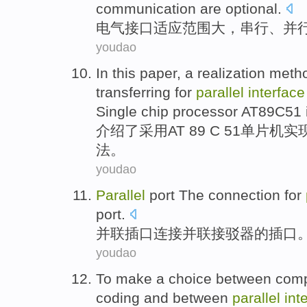
communication
are optional
.
电气
接口
适应范围
大
，
串行
、
并
youdao
In this paper, a
realization
meth
transferring
for
parallel
interface
Single chip processor AT89C51
介绍了
采用
AT 89 C 51
单片机
实
法
。
youdao
Parallel
port
The
connection
for
port.
并联
插口
连接
并联接驳器的插口
youdao
To
make a
choice
between com
coding
and
between
parallel
int