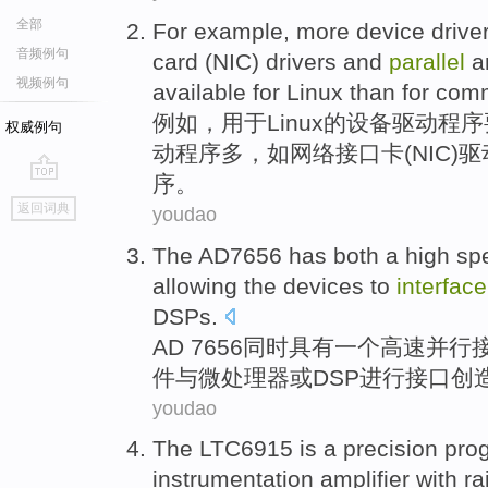
全部
For example
,
more
device
drive
音频例句
card
(
NIC
) drivers
and
parallel
a
视频例句
available
for
Linux
than
for
comm
例如
，
用于
Linux
的
设备
驱动
程序
权威例句
动程序
多
，
如
网络
接口卡
(
NIC
)
序。
go
返回词典
youdao
top
The
AD7656
has
both
a
high sp
allowing the
devices
to
interface
DSPs
.
AD
7656
同时
具有
一
个
高速
并行
件
与
微处理器
或
DSP
进行接口创
youdao
The
LTC6915
is
a precision
pro
instrumentation
amplifier
with
rai