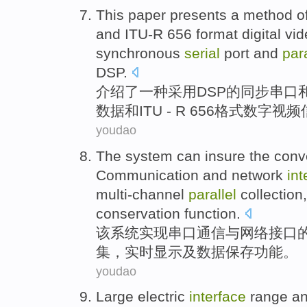
This paper presents
a
method
o
and
ITU-R
656
format
digital
vid
synchronous
serial
port
and
para
DSP
.
介绍
了
一种
采用DSP的
同步
串口
数据
和
ITU - R
656
格式
数字
视频
youdao
The
system
can insure
the
conv
Communication
and
network
int
multi-channel
parallel
collection
conservation
function
.
该
系统
实现
串口
通信
与
网络
接口
集
，
实时
显示
及
数据
保存
功能
。
youdao
Large
electric
interface
range
a