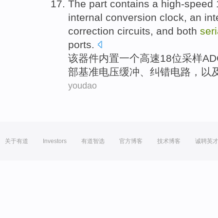
The
part contains
a
high-speed
internal
conversion
clock
, an in
correction
circuits
,
and
both
seri
ports
.
该
器件内置
一
个
高速
18
位采样
AD
部
基准
电压
缓冲
、
纠错
电路
，
以
youdao
关于有道
Investors
有道智选
官方博客
技术博客
诚聘英