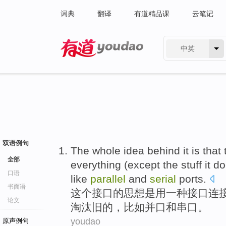
词典
翻译
有道精品课
云笔记
中英
有道 - 网易旗下搜索
双语例句
The whole
idea
behind
it is
that
全部
everything
(
except
the
stuff
it
do
口语
like
parallel
and
serial
ports
.
书面语
这个
接口
的
思想
是
用
一种
接口
连
论文
淘汰
旧
的，
比如
并口
和
串口
。
youdao
原声例句