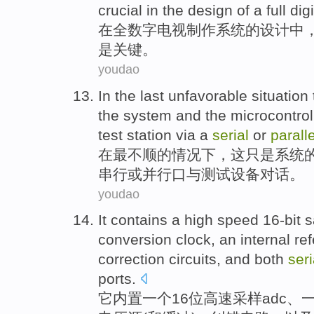
crucial
in
the
design
of
a
full
digi
在
全
数字
电视
制作
系统
的
设计
中
是
关键
。
youdao
In
the last
unfavorable
situation
the
system
and
the microcontrol
test
station
via a
serial
or
paralle
在
最
不顺
的
情况下
，
这
只是
系统
串行
或
并行
口
与
测试
设备
对话
。
youdao
It
contains
a
high speed
16-bit
s
conversion
clock
, an internal
re
correction
circuits
,
and
both
seri
ports
.
它
内置
一
个
16位
高速
采样
adc
、