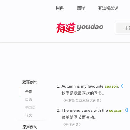
词典
翻译
有道精品课
中
有道 - 网易旗下搜索
双语例句
Autumn
is
my
favourite
season
.
全部
秋季
是
我
最喜欢的
季节
。
口语
《柯林斯英汉双解大词典》
书面语
The menu
varies
with the
season
.
论文
菜单
随季节
而变动
。
《牛津词典》
原声例句