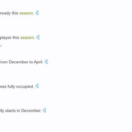
lready
this
season
.
player
this
season
.
员
。
from
December
to
April
.
was
fully occupied
.
lly
starts
in
December
.