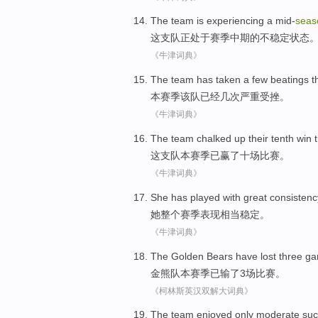
The
team
is experiencing
a mid-
seas
这
支队
正
处于
赛季中期的不稳定状态
《牛津词典》
The
team
has
taken
a few
beatings
t
本
赛季
该队
已经
几
次严重受挫。
《牛津词典》
The
team chalked up their
tenth
win
这
支队
本
赛季已
赢
了
十
场比赛。
《牛津词典》
She
has played
with great
consistenc
她
整个
赛季
表现
相当
稳定
。
《牛津词典》
The Golden Bears
have
lost
three
ga
金熊
队
本
赛季
已
输了
3
场比赛
。
《柯林斯英汉双解大词典》
The
team enjoyed
only
moderate
suc