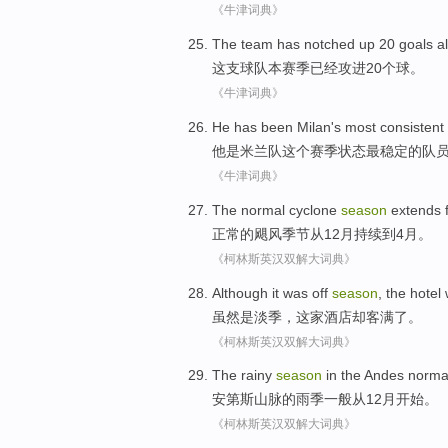
《牛津词典》
The
team
has notched up
20
goals
a
这
支球队
本
赛季
已经
攻进
20个
球
。
《牛津词典》
He
has been Milan's
most
consistent
他
是
米兰队
这个
赛季状态
最
稳定
的
队
《牛津词典》
The
normal
cyclone
season
extends
正常
的
飓风
季节
从
12月持续
到
4月
。
《柯林斯英汉双解大词典》
Although it
was
off
season
,
the hotel
虽然
是
淡季
，
这家
酒店
却
客满了。
《柯林斯英汉双解大词典》
The
rainy
season
in the
Andes
norma
安第斯山脉
的
雨季
一般
从12月
开始
。
《柯林斯英汉双解大词典》