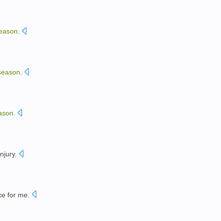
eason
.
season
.
ason
.
njury.
ce
for
me
.