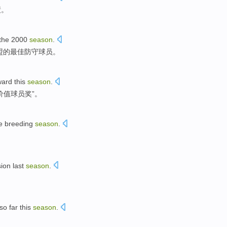
绩
。
 the 2000
season
.
盟
的
最佳
防守球员
。
ard
this
season
.
价值球员奖”。
e
breeding
season
.
sion
last
season
.
so far
this
season
.