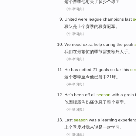
这个
赛季
他
射丢了
多少
个球
？
《牛津词典》
United
were
league
champions
last
s
联队
是
上个
赛季的
联赛
冠军
。
《牛津词典》
We
need
extra
help
during
the peak
我们
在
最
繁忙的季节
需要
额外
人手。
《牛津词典》
He
has
netted
21
goals
so far
this
se
这个
赛季
至今
他
已
射中
21
球
。
《牛津词典》
He's been
off
all
season
with a
groin
i
他因
腹股沟
伤痛
休息了
整个
赛季
。
《牛津词典》
Last
season
was
a
learning
experien
上个季度
对
我来说
是
一次
学习
。
《牛津词典》