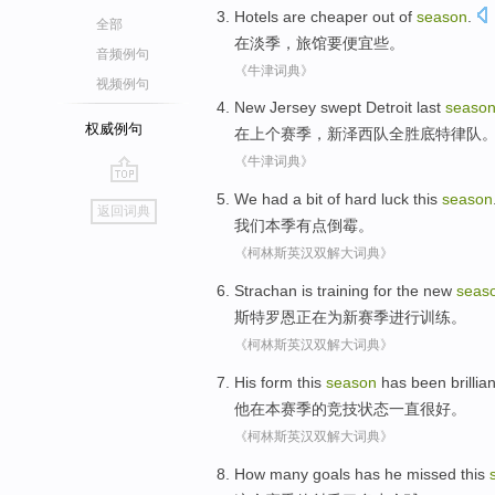
Hotels
are cheaper
out of
season
.
全部
在
淡季
，
旅馆
要
便宜些。
音频例句
《牛津词典》
视频例句
New Jersey
swept Detroit
last
seaso
权威例句
在
上个
赛季，
新泽西
队
全胜底特律队
《牛津词典》
go
We
had
a bit
of
hard luck
this
season
返回词典
top
我们
本季
有点
倒霉
。
《柯林斯英汉双解大词典》
Strachan
is
training
for
the
new
seas
斯特
罗恩
正在
为
新
赛季进行
训练
。
《柯林斯英汉双解大词典》
His
form
this
season
has been
brillian
他
在
本
赛季
的竞技状态
一直
很
好
。
《柯林斯英汉双解大词典》
How many
goals
has
he
missed
this