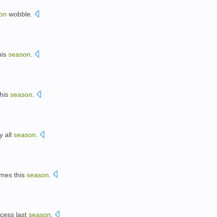
on
wobble.
。
his
season
.
this
season
.
y
all
season
.
mes
this
season
.
cess
last
season
.