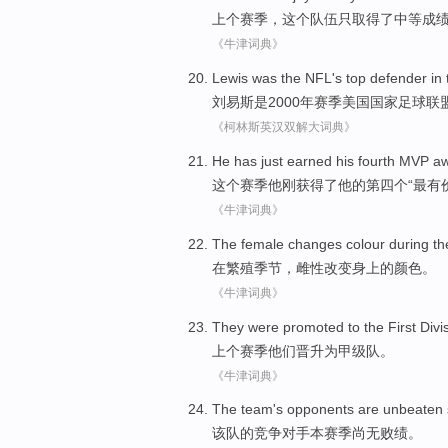
上个
赛季，
这个
队伍
只
取得了
中等
成
《牛津词典》
Lewis
was
the NFL
's
top
defender
in
刘易斯
是
2000年赛季
美国
国家足球联
《柯林斯英汉双解大词典》
He
has just
earned
his
fourth
MVP
aw
这个
赛季
他
刚
获得了
他
的
第四个
“
最有
《牛津词典》
The
female
changes
colour
during
th
在
繁殖
季节
，
雌性
改变
身上的颜色
。
《牛津词典》
They
were
promoted
to the First
Divi
上
个赛季
他们
晋升
为
甲级队
。
《牛津词典》
The team
's
opponents
are unbeaten
该队
的
竞争对手
本
赛季
尚无
败绩。