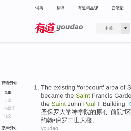
词典
翻译
有道精品课
云笔记
中英
有道 - 网易旗下搜索
双语例句
The existing
'
forecourt
'
area
of
S
全部
became
the
Saint
Francis
Gard
口语
the
Saint
John
Paul
II
Building
.
书面语
圣保罗
大学
神学院
的
原有
“
前院
”
区
论文
约翰
•
保罗
二世
大楼
。
youdao
原声例句