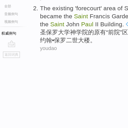
全部
The existing
'
forecourt
'
area
of
S
音频例句
became
the
Saint
Francis
Gard
视频例句
the
Saint
John
Paul
II
Building
.
圣保罗
大学
神学院
的
原有
“
前院
”
区
权威例句
约翰
•
保罗
二世
大楼
。
youdao
go
返回词典
top