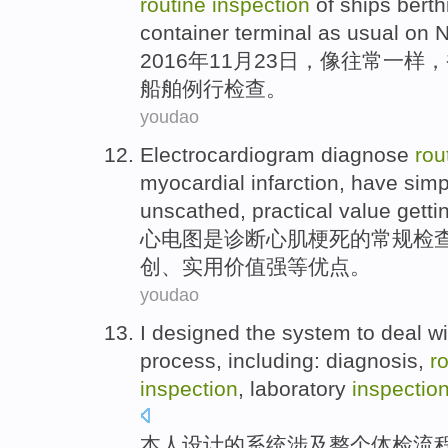
routine
inspection
of
ships
berth
container
terminal
as
usual
on
N
2016年
11月
23日
，
像
往常一样
，
船舶
例行
检查
。
youdao
Electrocardiogram
diagnose
rou
myocardial
infarction
,
have
simp
unscathed
,
practical
value
getti
心电图是
诊断
心肌
梗死
的
常规
检
创
、
实用
价值
强
等
优点
。
youdao
I
designed
the
system
to
deal wi
process
,
including
:
diagnosis
,
r
inspection
,
laboratory
inspectio
本人
设计
的
系统
涉及
整个
体检
流