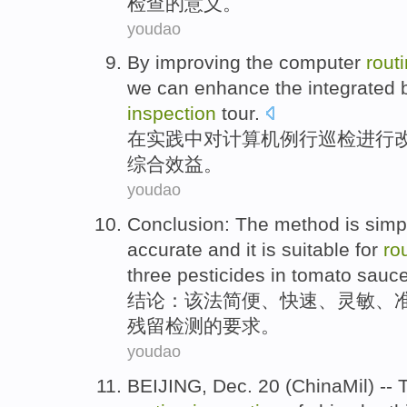
检查
的
意义
。
youdao
By
improving
the
computer
rout
we can
enhance
the
integrated
inspection
tour.
在
实践
中
对
计算机
例行
巡检
进行
综合
效益
。
youdao
Conclusion
:
The method
is simp
accurate
and it is
suitable for
ro
three pesticides
in tomato sauce
结论
：
该法
简便
、
快速
、
灵敏
、
残留
检测
的
要求
。
youdao
BEIJING, Dec. 20 (ChinaMil) --