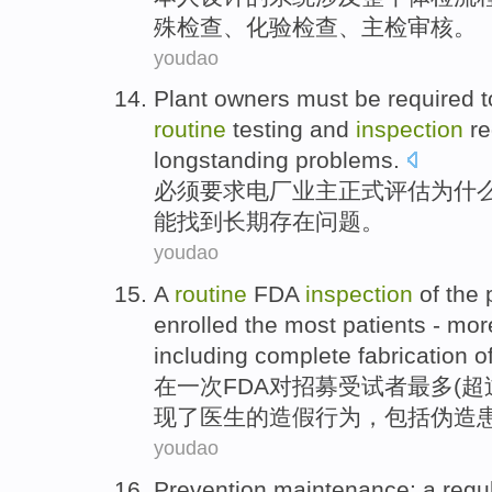
殊
检查、
化验
检查、
主
检
审核
。
youdao
Plant
owners
must be
required
t
routine
testing
and
inspection
r
longstanding
problems
.
必须
要求
电厂
业主
正式
评估
为什
能
找到
长期存在
问题
。
youdao
A
routine
FDA
inspection
of
the 
enrolled
the
most
patients -
mor
including
complete fabrication
o
在一
次
FDA
对
招募
受试者
最多
(
超
现了医生的
造假
行为，
包括
伪造
youdao
Prevention
maintenance
:
a
regu