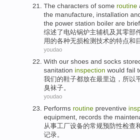
The
characters
of some
routine
the
manufacture
,
installation
an
the
power station
boiler
are
brief
综述
了
电站
锅炉主辅机及其零部
用
的各种
无损
检测
技术的
特点
和
youdao
With
our
shoes
and
socks
store
sanitation
inspection
would fail 
我们
的
鞋子
都放在
最
里边，所以
臭
袜子
。
youdao
Performs
routine
preventive
ins
equipment
,
records
the
mainten
从事
工厂
设备
的
常规
预防性
检查
记录
。