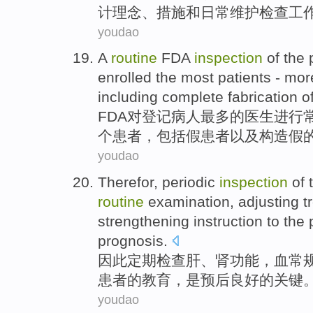
计
理念
、措施
和
日常
维护
检查
工
youdao
A
routine
FDA
inspection
of
the 
enrolled
the
most
patients
- mo
including
complete
fabrication
o
FDA
对
登记
病人
最多
的
医生
进行
个
患者，
包括
假患者
以及
构造假
youdao
Therefor
,
periodic
inspection
of 
routine
examination
,
adjusting
t
strengthening
instruction
to
the
prognosis
.
因此
定期
检查
肝
、
肾功能
，
血
常
患者
的
教育
，
是
预后良好
的
关键
youdao