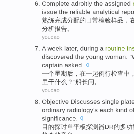
Complete
adroitly
the
assigned
issue
the reliable
analytical
repo
熟练
完成
分配
的
日常
检验
样品
，
分析
报告
。
youdao
A
week
later
,
during
a
routine
in
discovered
the
young woman
. 
captain
asked.
一个
星期
后
，
在
一起
例行
检查
中
里
干什么？”船长问。
youdao
Objective
Discusses
single
plat
ordinary
radiology's
each kind o
significance
.
目的
探讨
单平
板
探测器
DR
的多
功