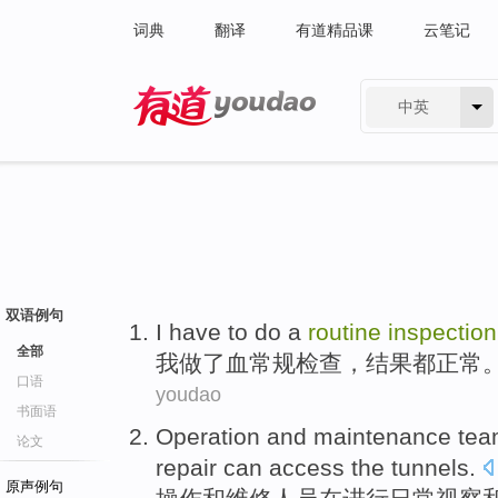
词典
翻译
有道精品课
云笔记
中英
有道 - 网易旗下搜索
双语例句
I
have to do
a
routine
inspection
全部
我
做
了
血常规
检查
，
结果
都正常
口语
youdao
书面语
Operation
and
maintenance
tea
论文
repair
can
access the
tunnels
.
原声例句