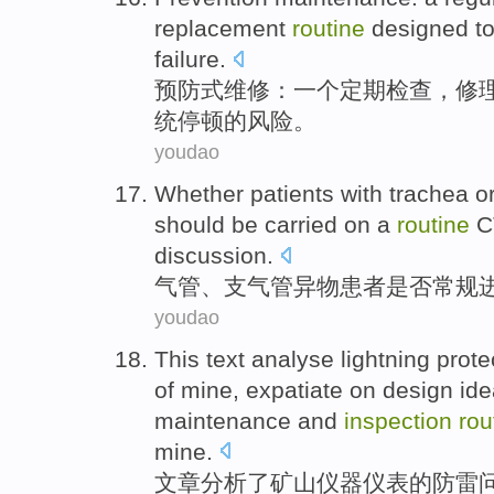
replacement
routine
designed
t
failure
.
预防式
维修
：
一个
定期
检查
，
修
统
停顿
的
风险
。
youdao
Whether
patients with
trachea
o
should be
carried on
a
routine
C
discussion
.
气管
、
支气管
异物
患者
是否
常规
youdao
This text
analyse
lightning
prote
of
mine
,
expatiate on
design
ide
maintenance
and
inspection
rou
mine.
文章
分析了
矿山
仪器
仪表
的
防雷