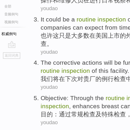
操作
和
维修
人员
在
进行日常
视察
全部
youdao
音频例句
It
could be
a
routine
inspection
视频例句
companies
can expect from tim
权威例句
也许
这
只是
大多数
在美国
上市
的
查
。
youdao
go
返回词典
top
The
corrective
actions
will be
fu
routine
inspection
of
this facility.
我们
将
在
下次
对贵厂的
例行
检查
youdao
Objective
:
Through the
routine
i
inspection
,
enhances
breast ca
目的
：
通过
常规
检查
及
特殊
检查
youdao