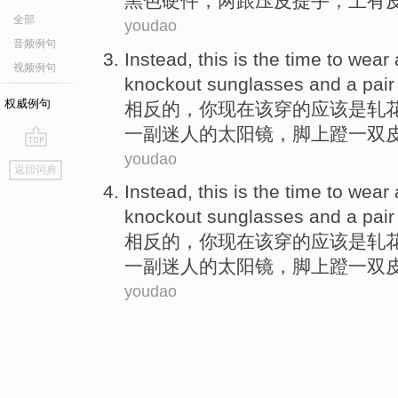
黑色
硬件
，
两
跟
压
皮
提手
，
上
有
全部
youdao
音频例句
Instead
,
this
is
the time to
wear
视频例句
knockout
sunglasses
and a
pair
权威例句
相反
的，你
现在该
穿
的应该
是
轧
一
副
迷人
的
太阳镜
，脚上蹬一双
youdao
go
返回词典
top
Instead
,
this
is
the time to
wear
knockout
sunglasses
and a
pair
相反
的，你
现在该
穿
的应该
是
轧
一
副
迷人
的
太阳镜
，脚上蹬一双
youdao