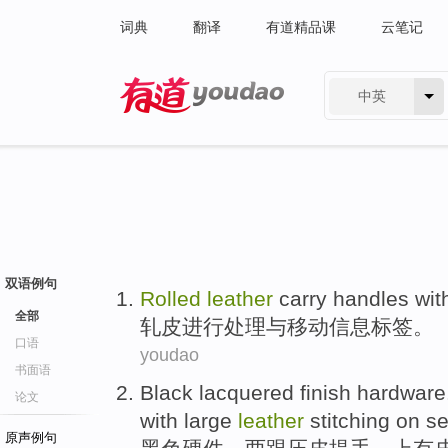
词典
翻译
有道精品课
云笔记
中英
有道 - 网易旗下搜索
双语例句
Rolled
leather
carry
handles
wit
全部
轧
皮
进行
处理
与
移动
信息
标签
。
口语
youdao
书面语
Black
lacquered finish
hardware
论文
with large
leather
stitching
on
se
原声例句