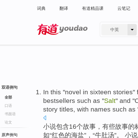
词典
翻译
有道精品课
云笔记
中英
有道 - 网易旗下搜索
双语例句
In this "
novel
in
sixteen
stories
"
全部
bestsellers
such
as "
Salt
" and "
口语
story
titles
, with names
such
as 
书面语
论文
小说
包含16个
故事
，有些故事的
如
“
红色
的
海盐
”，“牛肚汤”。 小说
原声例句