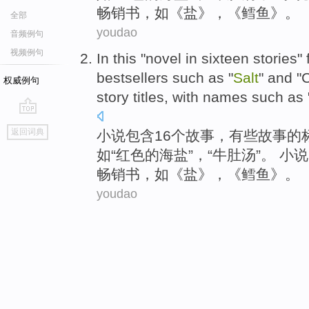
畅销书
，如《盐》，《
鳕鱼
》。
全部
youdao
音频例句
视频例句
In this "
novel
in
sixteen
stories
"
bestsellers
such
as "
Salt
" and "
权威例句
story
titles
, with names
such
as 
go
返回词典
小说
包含16个
故事
，有些故事的
top
如
“
红色
的
海盐
”，“牛肚汤”。 小说
畅销书
，如《盐》，《
鳕鱼
》。
youdao