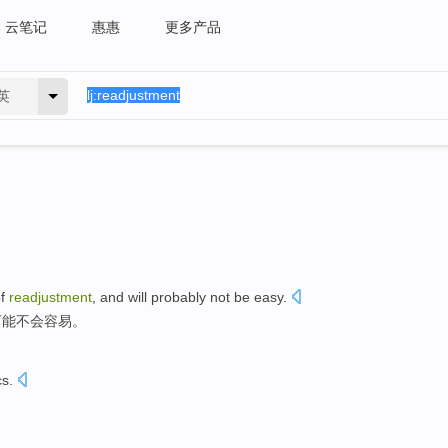
云笔记
惠惠
更多产品
英
f
readjustment
, and
will probably
not be
easy
.
可能
不会
容易。
cs
.