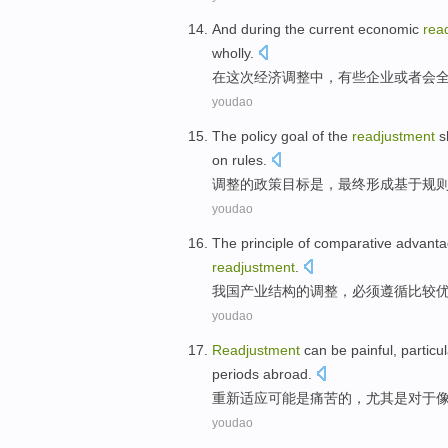
And
during
the current
economic
rea
wholly
.
在
这次
经济
调整
中，
有些
企业
或者
会
youdao
The
policy
goal
of the
readjustment
s
on
rules
.
调整
的
政策
目标
是
，
最终
形成
基于
规
youdao
The
principle
of
comparative
advant
readjustment
.
我国
产业
结构
的
调整
，
必须
遵循
比较
youdao
Readjustment
can
be
painful
,
particul
periods
abroad.
重新适应
可能
是
痛苦的
，
尤其是
对于
youdao