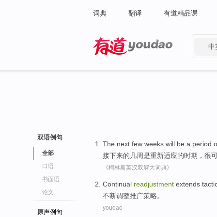
词典
翻译
有道精品课
中
有道 - 网易旗下搜索
双语例句
The next
few
weeks
will
be
a
period
o
全部
接下来
的
几
周
是重新
适应的
时期
，
很
口语
《柯林斯英汉双解大词典》
书面语
Continual
readjustment
extends
tacti
论文
不断
调整
推广
策略
。
youdao
原声例句