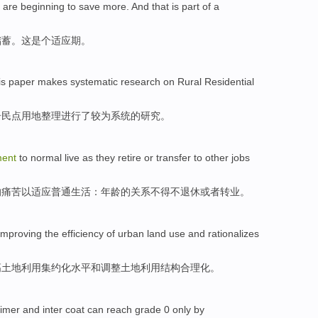
are
beginning to
save more
. And
that
is
part of a
储蓄。
这
是个
适应期。
is paper
makes systematic
research
on
Rural
Residential
居民点
用地
整理进行了
较为
系统的
研究
。
ment
to
normal
live
as
they retire
or
transfer
to other jobs
的
痛苦
以适应
普通
生活
：年龄的关系不得不
退休
或者
转业
。
improving
the
efficiency of urban land
use
and
rationalizes
高
土地
利用
集约化
水平
和
调整土地利用结构合理化。
rimer
and
inter
coat
can
reach
grade
0
only by