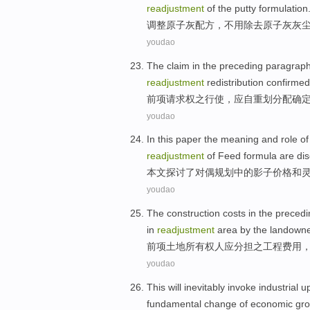
readjustment
of
the putty
formulation
调整
原子
灰配方，不用除去原子灰
灰
youdao
The claim in the
preceding
paragrap
readjustment
redistribution
confirmed
前项请求权
之
行使
，
应
自重划
分配
确
youdao
In this paper
the
meaning
and
role
of
readjustment
of
Feed
formula
are
di
本文
探讨了
对偶
规划
中的
影子
价格
和
youdao
The
construction
costs
in the
precedi
in
readjustment
area
by
the landown
前项
土地所有权人
应
分担之
工程
费用
youdao
This
will inevitably
invoke
industrial
u
fundamental
change
of
economic
gr