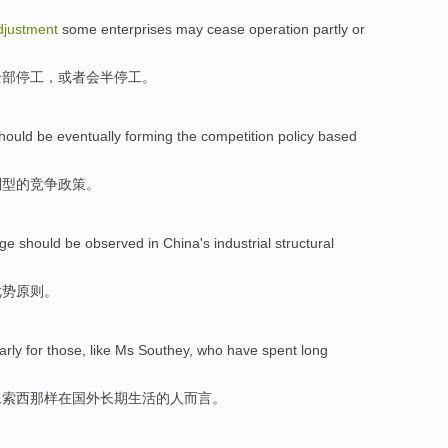
djustment
some
enterprises
may
cease operation
partly
or
全部停工，或者会
半
停工。
hould
be
eventually
forming
the
competition
policy
based
则
型的
竞争
政策。
age
should be
observed
in China's
industrial
structural
优势
原则
。
arly
for those
,
like
Ms Southey
,
who
have
spent
long
像
索
西那样
在国外
长期
生活的
人
而言。