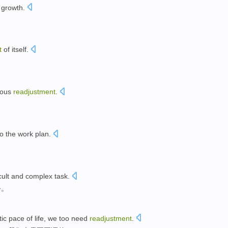
growth
.
t
of
itself
.
uous
readjustment
.
to
the
work
plan
.
cult
and
complex
task
.
务
。
tic
pace
of
life
,
we
too
need
readjustment
.