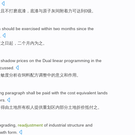
.
尘
且
不打磨
底漆
，底漆与原子灰
间附着力
可
达到
0
级
。
h
should be
exercised
within
two
months
since
the
.
定
之日
起
，
二
个月内
为之。
shadow
prices
on the
Dual linear
programming
in the
scussed
.
灵敏度分析在
饲料
配方
调整
中的
意义
和
作用
。
ng
paragraph
shall be
paid
with the cost equivalent
lands
ers
.
，得
由
土地
所有权人提供重划区
内
部分土地折价抵
付
之。
pgrading
,
readjustment
of
industrial
structure
and
owth
form
.