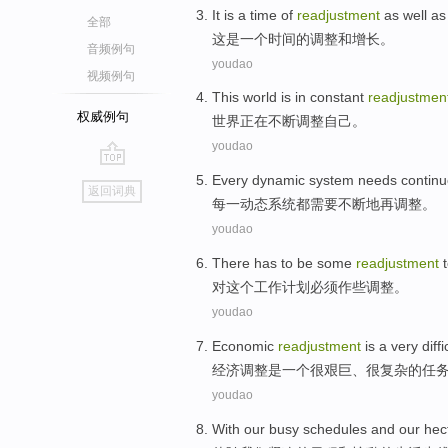
It
is
a
time
of
readjustment
as well
as
全部
这
是
一个
时间
的
调整
和
增长
。
音频例句
youdao
视频例句
This world
is in
constant
readjustmen
权威例句
世界
正在
不断
调整
自己
。
youdao
go
Every
dynamic
system
needs
contin
返回词典
top
每
一
动态
系统
都
需要
不断地
再调整
。
youdao
There has to be
some
readjustment
对
这个
工作
计划
必须
作
些
调整
。
youdao
Economic
readjustment
is
a
very
diffi
经济
调整
是
一个
很
艰巨
、
很复杂
的
任
youdao
With
our
busy
schedules
and
our hec