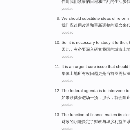
伴随
我们
紧凑
的
日程
和
忙乱
的
生活
步
youdao
We
should
substitute
ideas
of
reform
我们
应该
用
改造
和
重新调整
的
观念
来
youdao
So
,
it is necessary
to
study
it
further
,
因此
，
有
必要
深入
研究
我国
的
城市
土
youdao
It is an
urgent
core
issue
that should
集体土地所有权
问题更是当前亟需
从
youdao
The federal
agenda is to intervene
to
如果
联储
会
进场
干预，
那么
，
就
会
阻
youdao
The
function
of
finance
makes
its
clo
财政
的
职能
决定
了财政
与
城乡
利益
关
youdao