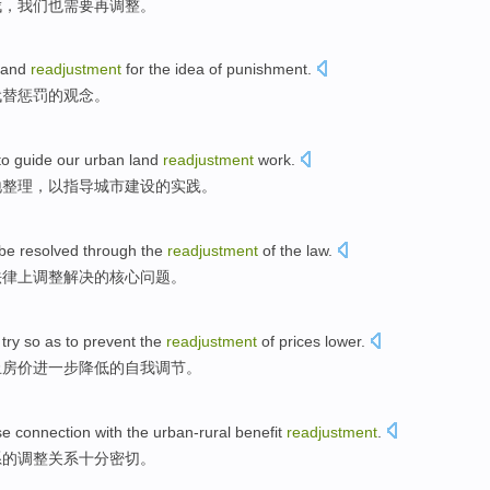
伐
，
我们
也
需要
再调整
。
and
readjustment
for the
idea
of
punishment
.
代替
惩罚
的
观念
。
to
guide
our
urban
land
readjustment
work
.
地
整理，
以
指导
城市建设的实践。
 be
resolved
through
the
readjustment
of
the
law
.
法律
上
调整
解决
的
核心
问题
。
 try
so
as
to
prevent
the
readjustment
of
prices
lower
.
止
房价
进一步降低
的
自我调节。
se connection
with
the urban-rural
benefit
readjustment
.
系的
调整
关系
十分密切。