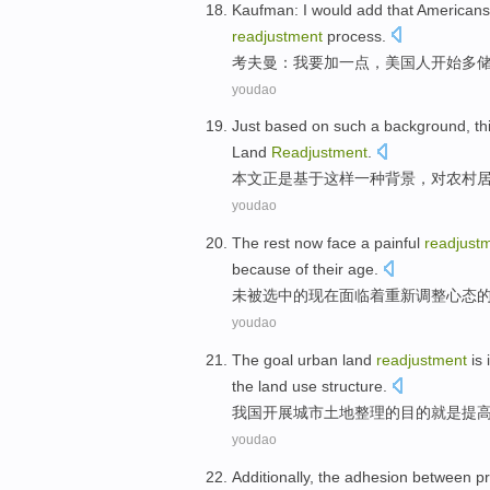
Kaufman
:
I
would
add
that
Americans
readjustment
process.
考夫曼
：
我
要
加一点
，
美国
人
开始
多
youdao
Just
based on
such
a
background
,
th
Land
Readjustment
.
本文
正是
基于
这样
一种
背景
，
对
农村
youdao
The
rest
now
face
a
painful
readjust
because
of
their
age
.
未被
选中的
现在
面临
着重新
调整
心态
youdao
The
goal
urban
land
readjustment
is
the
land
use structure.
我国开展城市
土地
整理
的
目的
就是
提
youdao
Additionally,
the adhesion
between
p