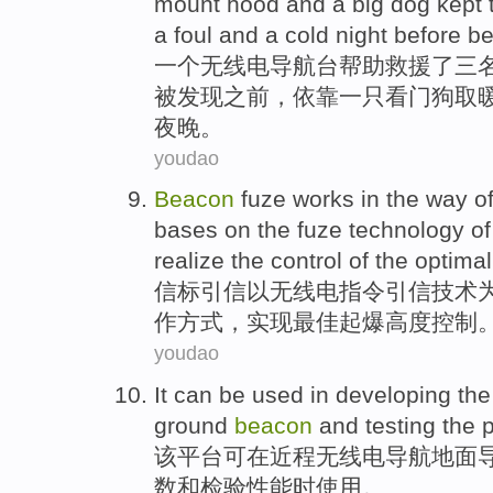
mount
hood
and
a
big
dog
kept
a
foul and a
cold
night
before
be
一
个
无线电
导航台
帮助
救援
了三
被发现
之前
，依靠
一
只看门
狗
取
夜晚
。
youdao
Beacon
fuze
works
in
the
way
o
bases on
the
fuze
technology
of
realize
the
control
of
the optima
信标
引信
以
无线电
指令
引信
技术
作
方式
，
实现
最佳
起爆
高度
控制
youdao
It
can be
used
in
developing
th
ground
beacon
and
testing the
该
平台
可
在
近
程
无线电
导航
地面
数
和
检验
性能
时
使用
。