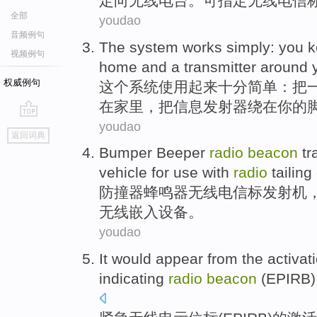
定向
无线
电台。
可
指定
无线电
信
全部
youdao
音频例句
The
system
works
simply
:
you 
视频例句
home
and
a transmitter
around
权威例句
这个
系统
使用起来十分
简单
：
把
在
家里
，把信息发射器
绕在
你
的
youdao
go
返回词典
top
Bumper
Beeper
radio
beacon
tr
vehicle
for use
with
radio
tailing
防撞
器
蜂鸣器
无线电
信标
发射机
无线
嵌入
设备
。
youdao
It would
appear
from
the
activat
indicating
radio
beacon
(
EPIRB