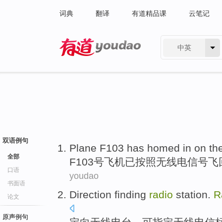
词典
翻译
有道精品课
云笔记
中英
有道 - 网易旗下搜索
双语例句
Plane
F103
has
homed in
on th
全部
F103号
飞机
已
按照
无线电
信号飞
口语
youdao
书面语
Direction
finding
radio
station.
R
论文
原声例句