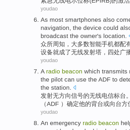
紧急
无线
电示位标(
EPIRB
)
的
激活
youdao
As
most
smartphones
also com
navigation
,
the
device
could
als
broadcast
the
owner
's
location
.
众所周知，
大多数
智能手机
都
配
设备
就
成了
无线
发射塔
，
四处
广
youdao
A
radio
beacon
which
transmits
the pilot
can
use
the ADF
to
det
the
station
.
发射
无方向
信号
的
无线电
信标
台
（ADF ）
确定
他
的背台
或
向
台
方
youdao
An
emergency
radio
beacon
he