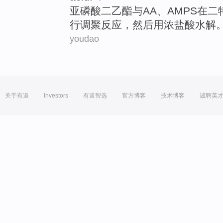
亚磷酸
二
乙
酯
与
AA
、
AMPS
在二
行
调聚反应，
然后
用浓盐酸
水解
youdao
关于有道
Investors
有道智选
官方博客
技术博客
诚聘英