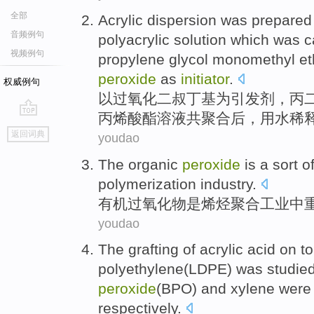
全部
Acrylic
dispersion
was prepared
音频例句
polyacrylic
solution
which was
c
视频例句
propylene
glycol
monomethyl
et
peroxide
as
initiator
.
权威例句
以
过氧化
二叔丁基
为
引发剂
，
丙
丙烯酸
酯
溶液
共聚合后，
用水
稀
go
返回词典
youdao
top
The organic
peroxide
is a
sort
o
polymerization
industry
.
有机
过氧化物
是
烯烃
聚合
工业
中
youdao
The
grafting
of
acrylic acid on
to
polyethylene
(
LDPE
) was
studied
peroxide
(
BPO
) and
xylene were
respectively.