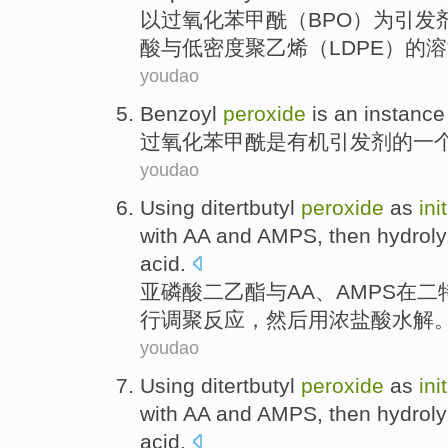
以过氧化苯甲酰
（
BPO
）
为
引发
酸
与
低
密度
聚乙烯
（
LDPE
）
的
溶
youdao
Benzoyl
peroxide
is
an
instance
过氧化苯甲酰
是
有机
引发
剂的
一
youdao
Using
ditertbutyl
peroxide
as
ini
with
AA
and
AMPS
,
then
hydrol
acid.
亚磷酸
二
乙
酯
与
AA
、
AMPS
在二
行
调聚反应，
然后
用浓盐酸
水解
youdao
Using
ditertbutyl
peroxide
as
ini
with
AA
and
AMPS
,
then
hydrol
acid.