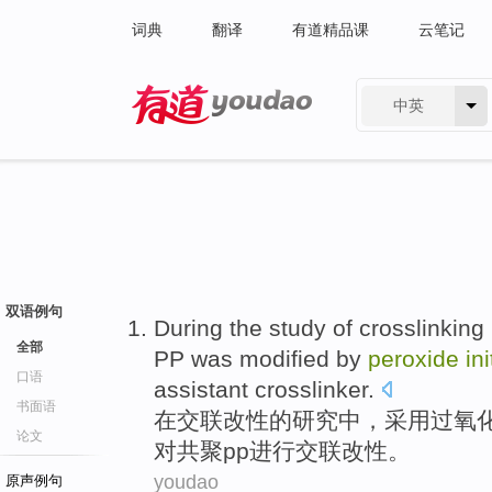
词典
翻译
有道精品课
云笔记
中英
有道 - 网易旗下搜索
双语例句
During
the
study
of
crosslinking
全部
PP
was modified
by
peroxide
ini
口语
assistant crosslinker
.
书面语
在
交
联
改性
的
研究
中，
采用
过氧
论文
对共聚
pp
进行
交联改性。
youdao
原声例句