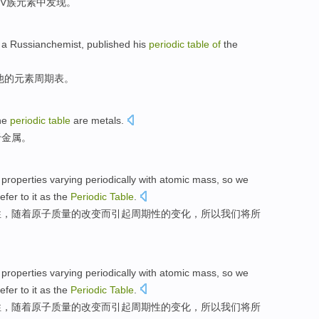
V
族元素
中
发现
。
a Russianchemist,
published
his
periodic
table
of
the
他
的
元素
周期表
。
he
periodic
table
are
metals
.
于金属
。
properties
varying
periodically
with
atomic
mass
,
so
we
refer to
it
as the
Periodic
Table
.
性
，
随着
原子
质量
的
改变
而引起
周期性
的变化，
所以
我们将
所
。
properties
varying
periodically
with
atomic
mass
,
so
we
refer to
it
as the
Periodic
Table
.
性
，
随着
原子
质量
的
改变
而引起
周期性
的变化，
所以
我们将
所