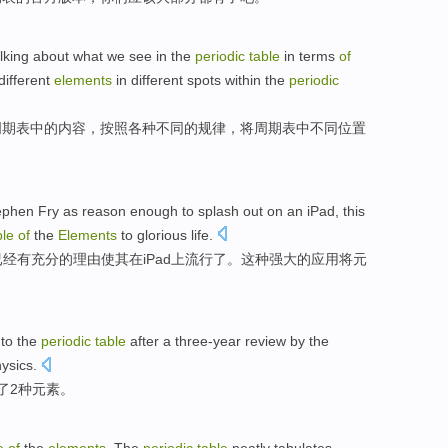
alking about
what we see
in
the
periodic
table
in
terms
of
different
elements
in different
spots
within
the
periodic
周期表
中的
内容，按照
各种
不同
的
规律，将周期表
中
不同
位置
ephen
Fry
as reason enough
to
splash out
on
an iPad
,
this
ble
of
the
Elements
to glorious life.
已经有充分的
理由
使
其
在
iPad
上流行了。
这种
强大的
应用
将
元
。
to the
periodic
table
after
a
three-year
review by
the
ysics.
了
2
种
元素
。