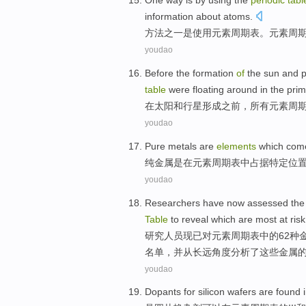
One
way
is
by using
the
periodic
tab
information
about
atoms
.
方法
之一
是
使用
元素
周期表
。元素
周
youdao
Before
the
formation
of
the sun
and
p
table
were floating
around
in
the prim
在
太阳
和
行星
形成
之前
，
所有
元素周
youdao
Pure
metals
are
elements
which co
纯
金属
是在
元素
周期表中
占据
特定
位
youdao
Researchers
have now
assessed
th
Table
to reveal
which
are most
at risk
研究人员
现已
对
元素
周期表
中的62种
名单，并从长远角度分析了
这些
金属
youdao
Dopants for silicon wafers are
found