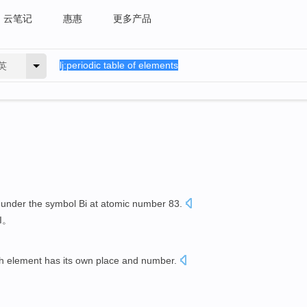
云笔记
惠惠
更多产品
英
under the
symbol
Bi
at atomic number 83.
I
。
h
element
has
its own
place
and number
.
。