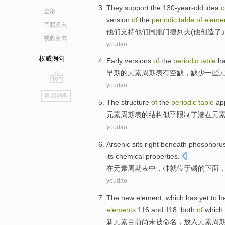
They
support
the 130
-year-
old
idea
o
全部
version
of
the
periodic
table
of
eleme
音频例句
他们
支持
他们
同胞
门捷
列夫
(
他
创造
了
视频例句
youdao
权威例句
Early
versions
of
the
periodic
table
h
早期
的
元素周期表
有
空缺
，
缺少一些
youdao
go
返回词典
top
The
structure
of
the
periodic
table
ap
元素
周期表
的
结构
似乎
限制
了
潜在
元
youdao
Arsenic
sits
right
beneath
phosphoru
its
chemical
properties
.
在
元素
周期表
中，
砷
就位于
磷
的
下面
youdao
The
new
element
, which
has yet
to
b
elements
116
and
118,
both
of
which
新
元素
目前
尚未
被
命名
，
放入
元素周