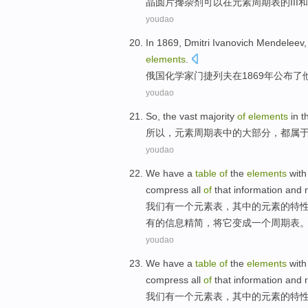
晶圆片
搀杂
剂可以
在
元素
周期表
的
III
和
youdao
In
1869, Dmitri
Ivanovich
Mendeleev, 
elements
.
俄国化学家门
捷列夫
在
1869年
公布
了
youdao
So
, the
vast majority
of
elements
in t
所以
，
元素
周期表
中的
大部分
，
都
属
youdao
We
have
a
table
of
the
elements
with
compress
all
of
that
information
and
我们
有
一
个
元素
表
，其中
的
元素
的
特
有
的
信息
精简
，
将
它
变成一个
周期表
youdao
We
have
a
table
of
the
elements
with
compress
all
of
that
information
and
我们
有
一
个
元素
表
，其中
的
元素
的
特