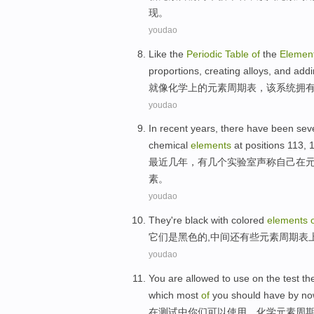
现
。
youdao
Like
the
Periodic
Table
of
the
Elemen
proportions,
creating
alloys
,
and
addi
就像
化学上
的
元素
周期表
，
该
系统
拥
youdao
In recent
years
,
there have
been sev
chemical
elements
at
positions
113, 1
最近
几年
，
有
几个
实验室
声称
自己
在
元
素
。
youdao
They
're
black
with
colored
elements
它们
是
黑色
的,中间还有些
元素
周期表
youdao
You
are
allowed to
use
on
the
test
th
which
most
of
you
should
have
by
no
在
测试
中
你们
可以
使用
，化学
元素
周