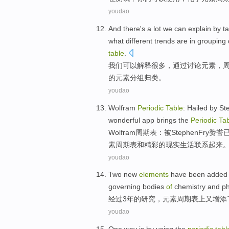
youdao
And there's a
lot
we
can
explain
by
t
what
different
trends are in
grouping
table
.
我们
可以
解释
很多
，
通过
讨论
元素
，
的
元素
分组
归类。
youdao
Wolfram
Periodic
Table
:
Hailed
by
St
wonderful
app
brings
the
Periodic
Ta
Wolfram
周期表
：被
Stephen
Fry赞誉
素周期表和
精彩
的现实生活联系起来
youdao
Two
new
elements
have been
added
governing bodies
of
chemistry and ph
经过
3
年的研究，
元素周期表
上
又增添
youdao