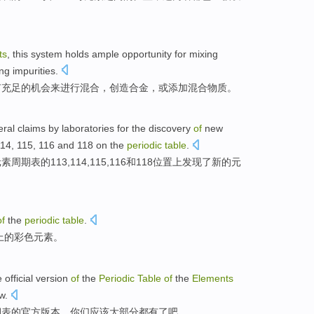
ts
,
this
system
holds
ample
opportunity
for
mixing
ng
impurities.
有
充足
的
机会
来进行
混合
，
创造
合金
，
或
添加混合物质。
eral
claims
by
laboratories
for
the
discovery
of
new
14, 115, 116
and
118 on the
periodic
table
.
素周期表的113,114,115,116
和
118
位置
上
发现
了
新的
元
of
the
periodic
table
.
上
的
彩色
元素。
e
official
version
of
the
Periodic
Table
of
the
Elements
w
.
期表
的
官方
版本
，你们
应该
大部分
都有
了
吧
。