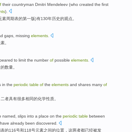
f
their
countryman
Dmitri Mendeleev
(
who
created
the
first
nts
).
元素
周期表
的
第一版
)有130
年
历史
的
观点
。
ad
gaps
,
missing
elements
.
元素
。
peared to
limit
the
number
of
possible
elements
.
素的
数量
。
s
in
the
periodic
table
of
the
elements
and shares
many
of
，二者
具有
很多
相同
的
化学
性质
。
e
named
,
slips into a place
on
the
periodic
table
between
have already
been
discovered
.
期表
的
116号
和
118号
元素
之间
的
位置，
这两者
都
已经
被
发