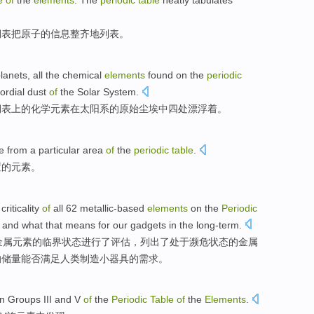
le
of
the
elements
. The
periodic
table
neatly
tabulates
期表
把
原子
的
信息
整齐地
列表。
lanets
,
all
the
chemical
elements
found
on
the
periodic
ordial
dust
of
the
Solar System
.
期表
上
的
化学
元素
在
太阳系
的
原始
尘埃
中
四处
漂浮
着。
me
from
a
particular
area
of
the
periodic
table
.
置
的
元素。
e
criticality
of
all 62
metallic-based
elements
on the
Periodic
and what that means for
our gadgets
in
the long-term
.
金属元素的
临界
状态进行了
评估
，列出了
处于
濒危状态
的
金属
的储量能否满足人类制造小器具的需求。
in
Groups
III
and
V
of
the
Periodic
Table
of
the
Elements
.