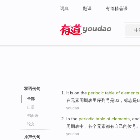
词典
翻译
有道精品课
中
有道 - 网易旗下搜索
双语例句
It is on the
periodic
table
of
elements
全部
在
元素
周期
表里序列号是83，
标志
是
B
口语
youdao
书面语
In the
periodic
table
of
elements
,
eac
论文
周期表
中，
各个
元素
都有
自己
的
位
号
youdao
原声例句