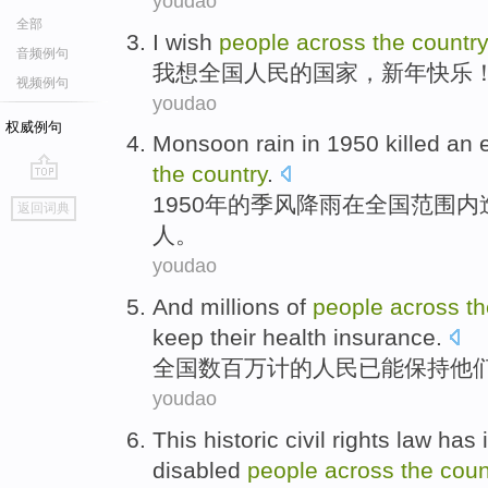
youdao
全部
I
wish
people
across
the
countr
音频例句
我
想
全国
人民
的
国家
，
新年
快乐
视频例句
youdao
权威例句
Monsoon
rain
in
1950
killed
an 
the
country
.
go
1950年的
季风
降雨
在
全国
范围内
返回词典
top
人。
youdao
And
millions
of
people
across
t
keep
their
health
insurance
.
全国
数百万
计的
人民
已
能
保持
他
youdao
This
historic
civil
rights
law has
disabled
people
across
the
coun