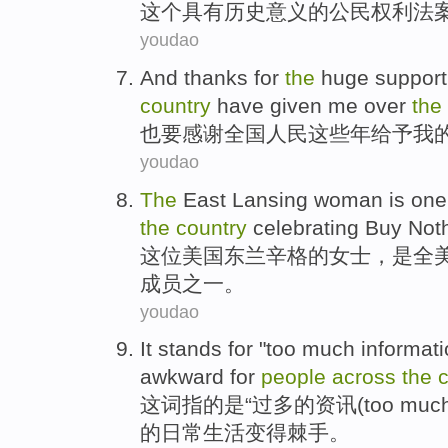
这个
具有历史意义
的
公民
权利
法
youdao
And
thanks for
the
huge
support
country
have
given
me
over
the
也
要
感谢
全国
人民
这些年
给予
我
youdao
The
East
Lansing
woman
is
one
the
country
celebrating
Buy Not
这位
美国
东
兰
辛格
的
女士
，
是
全
成员
之一
。
youdao
It
stands for "
too much
informat
awkward
for
people
across
the
c
这
词指的是“
过多
的
资讯
(too muc
的
日常
生活
变得
棘手
。