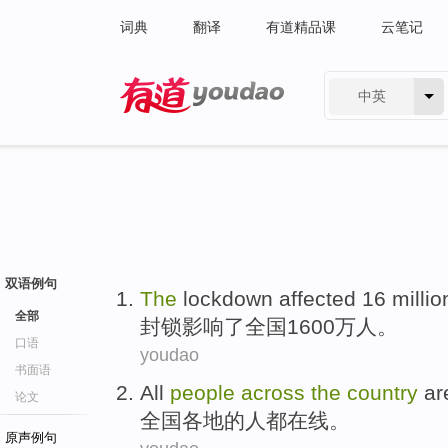
词典
翻译
有道精品课
云笔记
中英
有道 - 网易旗下搜索
双语例句
T
he
lockdown affected 16 milli
全部
封
锁影响了全国1600万人。
口语
youdao
书面语
All
people
across
the
country
ar
论文
全国
各地的
人
都
在线
。
原声例句