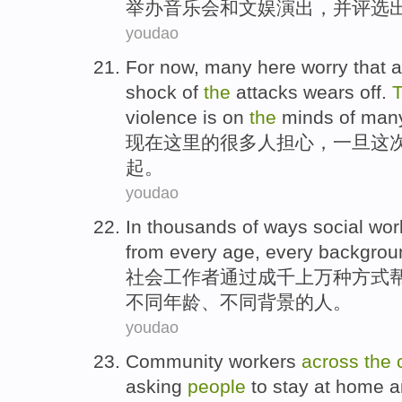
举办音乐会
和
文娱
演出
，
并
评选
youdao
For now
,
many here
worry that
a
shock
of
the
attacks
wears
off
.
violence is on
the
minds of
man
现在
这里
的
很多
人
担心
，
一旦
这
起
。
youdao
In
thousands
of
ways
social
wor
from
every
age
,
every
backgrou
社会
工作者
通过
成千
上万
种方式
不同
年龄
、
不同
背景
的
人
。
youdao
C
ommunity workers
across
the
asking
people
to stay at home 