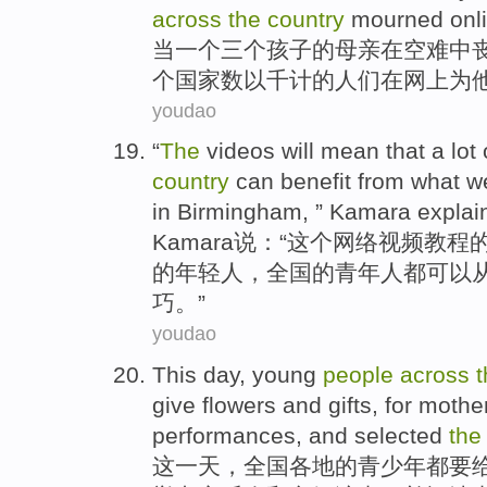
across
the
country
mourned
onl
当
一个
三个
孩子
的
母亲
在
空难
中
个
国家
数以千计
的
人们
在网上
为
youdao
“
The
videos
will
mean that
a lot
country
can
benefit
from what 
in Birmingham
, ”
Kamara
explai
Kamara
说：“
这个
网络
视频
教程
的
年轻人
，
全国
的青年人都
可以
巧。”
youdao
This
day
,
young
people
across
t
give
flowers
and
gifts
,
for
mothe
performances
,
and
selected
the
这
一天
，
全国
各地
的
青少年
都
要