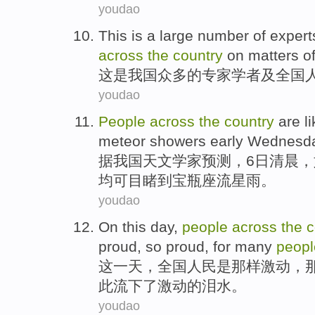
youdao
This
is
a large number
of
expert
across
the
country
on
matters
o
这
是
我国
众多
的
专家
学者
及
全国
youdao
People
across
the
country
are l
meteor showers
early
Wednesd
据
我国
天文学家
预测，6
日
清晨
，
均可目睹
到
宝瓶座
流星雨
。
youdao
On
this
day
,
people
across
the
c
proud
, so
proud
, for
many
peopl
这
一天
，
全国
人民
是
那样
激动
，
此流下了
激动
的
泪水
。
youdao