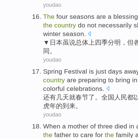
youdao
The
four seasons
are a blessing
the
country
do
not
necessarily 
winter season
.
▼
日本
虽说总体上
四季
分明，
但
同
。
youdao
Spring Festival
is
just days awa
country
are preparing
to bring i
colorful
celebrations
.
还有
几天
就
春节
了。
全国
人民
都
虎年
的
到来。
youdao
When
a
mother
of
three
died
in
the
father
to
care
for
the
family