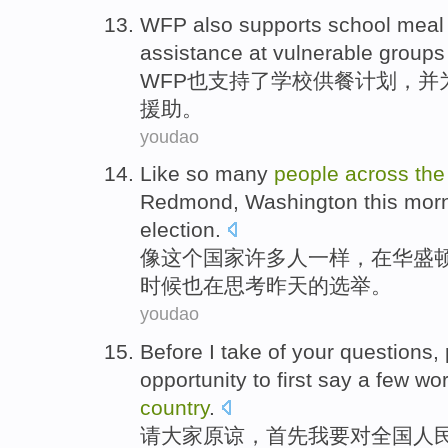
WFP
also
supports
school
meal
assistance
at
vulnerable
groups
WFP
也
支持
了学校
供餐
计划
，
并
援助
。
youdao
Like
so
many
people
across
the
Redmond
, Washington
this mor
election
.
像
这个
国家
许多
人
一样，
在
华盛
时候也
在
思考
昨天
的
选举。
youdao
Before
I
take of
your questions
,
opportunity
to first
say
a few
wo
country
.
请
大家
原谅
，
首先
我
要对
全国
人