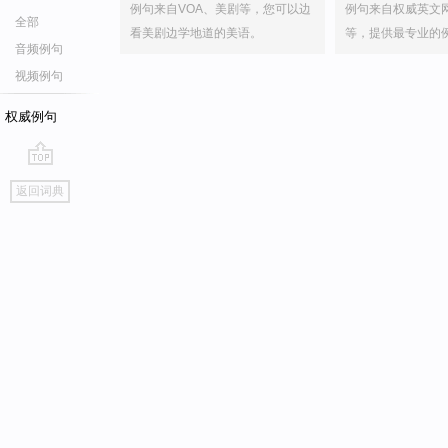
例句来自VOA、美剧等，您可以边
例句来自权威英文
全部
看美剧边学地道的美语。
等，提供最专业的
音频例句
视频例句
权威例句
go
返回词典
top