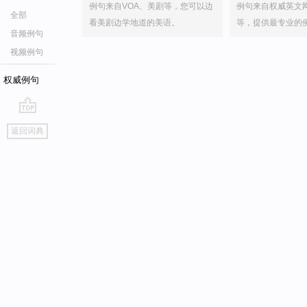
例句来自VOA、美剧等，您可以边
例句来自权威英文
全部
看美剧边学地道的美语。
等，提供最专业的
音频例句
视频例句
权威例句
go
返回词典
top