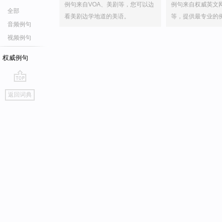
例句来自VOA、美剧等，您可以边
例句来自权威英文
全部
看美剧边学地道的美语。
等，提供最专业的
音频例句
视频例句
权威例句
go
返回词典
top