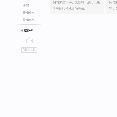
例句来自VOA、美剧等，您可以边
例句
全部
看美剧边学地道的美语。
等，
音频例句
视频例句
权威例句
go
返回词典
top