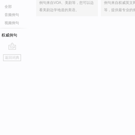
例句来自VOA、美剧等，您可以边
例句来自权威英文
全部
看美剧边学地道的美语。
等，提供最专业的
音频例句
视频例句
权威例句
go
返回词典
top