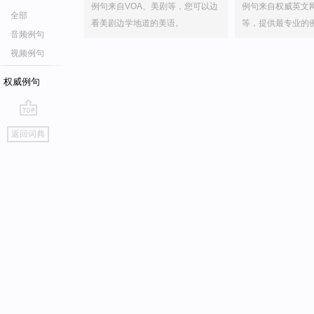
例句来自VOA、美剧等，您可以边
例句来自权威英文
全部
看美剧边学地道的美语。
等，提供最专业的
音频例句
视频例句
权威例句
go
返回词典
top