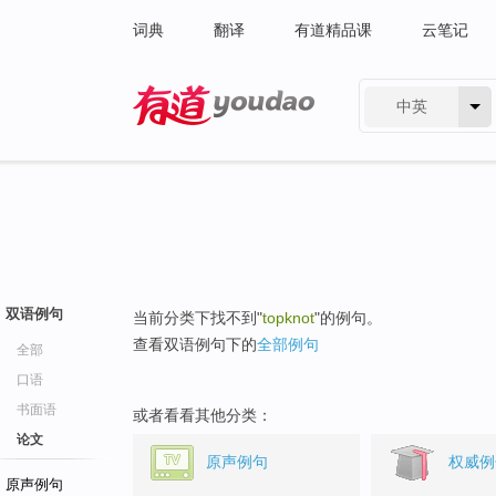
词典
翻译
有道精品课
云笔记
中英
有道 - 网易旗下搜索
双语例句
当前分类下找不到"
topknot
"的例句。
查看双语例句下的
全部例句
全部
口语
书面语
或者看看其他分类：
论文
原声例句
权威例
原声例句