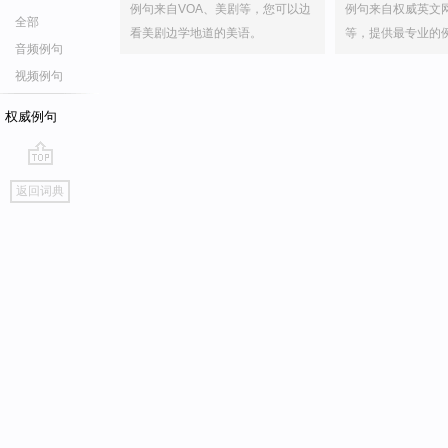
例句来自VOA、美剧等，您可以边
例句来自权威英文
全部
看美剧边学地道的美语。
等，提供最专业的
音频例句
视频例句
权威例句
go
返回词典
top