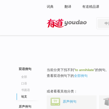
词典
翻译
有道精品课
中
有道 - 网易旗下搜索
双语例句
当前分类下找不到"
to annihilate
"的例句。
查看双语例句下的
全部例句
全部
口语
书面语
或者看看其他分类：
论文
原声例句
原声例句