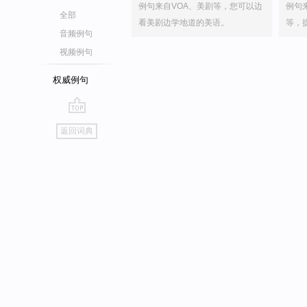
例句来自VOA、美剧等，您可以边
例句
全部
看美剧边学地道的美语。
等，
音频例句
视频例句
权威例句
go
返回词典
top