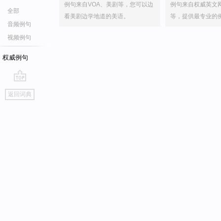
例句来自VOA、美剧等，您可以边
例句来自权威英文
全部
看美剧边学地道的美语。
等，提供最专业的
音频例句
视频例句
权威例句
go
返回词典
top