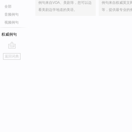
例句来自VOA、美剧等，您可以边
例句来自权威英文
全部
看美剧边学地道的美语。
等，提供最专业的
音频例句
视频例句
权威例句
go
返回词典
top